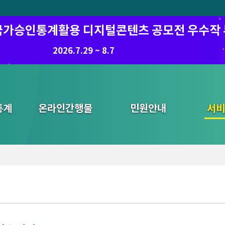
6 국가승인통계활용 디지털콘텐츠 공모전 우수작
8.7.(금) ~ 8.21.(금)
2026.7.29 ~ 8.7
통계
온라인간행물
민원안내
통합검색
서비