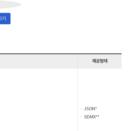
가기
제공형태
JSON*
SDMX**