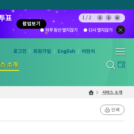
 투표
1/2
팝업보기
하루 동안 열지않기
다시 열지않기
로그인
회원가입
English
어린이
스 소개
서비스 소개
인쇄