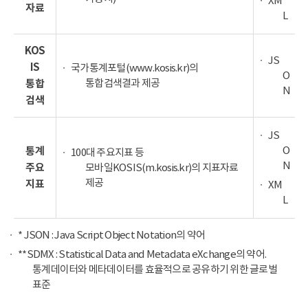
XM
자료
L
KOS
JS
IS
국가통계포털(www.kosis.kr)의
O
통합검색결과 제공
통합
N
검색
JS
O
통계
100대 주요지표 등
N
주요
모바일KOSIS(m.kosis.kr)의 지표자료
제공
지표
XM
L
* JSON : Java Script Object Notation의 약어
**SDMX : Statistical Data and Metadata eXchange의 약어.
통계데이터와 메타데이터를 효율적으로 공유하기 위한 글로벌
표준