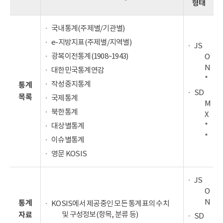
형태
국내통계(주제별/기관별)
e-지방지표(주제별/지역별)
JS
광복이전통계(1908~1943)
O
N
대한민국통계연감
*
작성중지통계
통계
SD
목록
국제통계
M
북한통계
X
*
대상별통계
*
이슈별통계
영문 KOSIS
JS
O
N
통계
KOSIS에서 제공중인 모든 통계표의 수치
및 구성정보(항목, 분류 등)
자료
SD