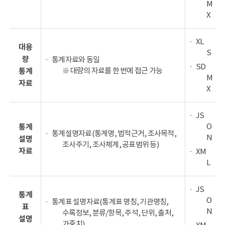
M
X
XL
대용
S
량
통계자료와 동일
SD
※ 대량의 자료를 한 번에 접근 가능
통계
M
자료
X
JS
O
통계
통계설명자료(통계명, 법적근거, 조사목적,
N
설명
조사주기, 조사체계, 공표범위 등)
자료
XM
L
JS
통계
O
통계표 설명자료(통계표 명칭, 기관명칭,
표
N
수록정보, 분류/항목, 주석, 단위, 출처,
설명
가중치)