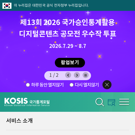
이 누리집은 대한민국 공식 전자정부 누리집입니다.
제13회 2026 국가승인통계활용
디지털콘텐츠 공모전 우수작 투표
8.7.(금) ~ 8.21.(금)
2026.7.29 ~ 8.7
팝업보기
1/2
하루 동안 열지않기
다시 열지않기
서비스 소개