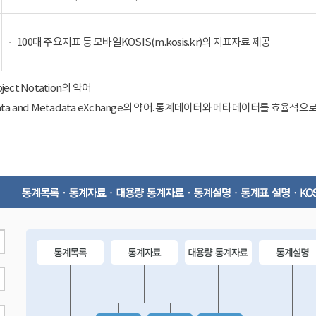
100대 주요지표 등 모바일KOSIS(m.kosis.kr)의 지표자료 제공
Object Notation의 약어
ical Data and Metadata eXchange의 약어. 통계데이터와 메타데이터를 효