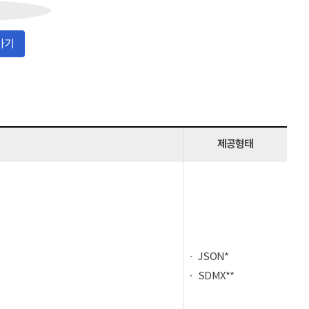
가기
제공형태
JSON*
SDMX**