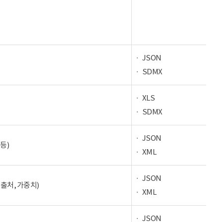
JSON
SDMX
XLS
SDMX
JSON
등)
XML
JSON
 출처, 가중치)
XML
JSON