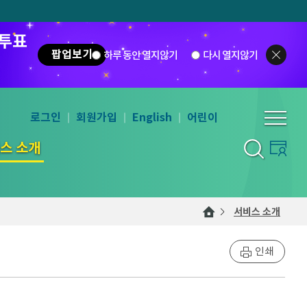
 투표
팝업보기
하루 동안 열지않기
다시 열지않기
로그인
회원가입
English
어린이
스 소개
서비스 소개
인쇄