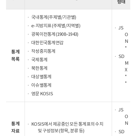
형태
국내통계(주제별/기관별)
e-지방지표(주제별/지역별)
JS
광복이전통계(1908~1943)
O
N
대한민국통계연감
*
작성중지통계
통계
SD
목록
국제통계
M
북한통계
X
*
대상별통계
*
이슈별통계
영문 KOSIS
JS
O
N
통계
KOSIS에서 제공중인 모든 통계표의 수치
및 구성정보(항목, 분류 등)
자료
SD