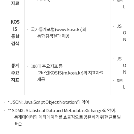
XM
자료
L
KOS
JS
IS
국가통계포털(www.kosis.kr)의
O
통합검색결과 제공
통합
N
검색
JS
O
통계
100대 주요지표 등
N
주요
모바일KOSIS(m.kosis.kr)의 지표자료
제공
지표
XM
L
* JSON : Java Script Object Notation의 약어
**SDMX : Statistical Data and Metadata eXchange의 약어.
통계데이터와 메타데이터를 효율적으로 공유하기 위한 글로벌
표준