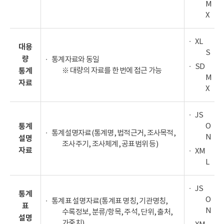
M
X
XL
대용
S
량
통계자료와 동일
SD
※ 대량의 자료를 한 번에 접근 가능
통계
M
자료
X
JS
O
통계
통계설명자료(통계명, 법적근거, 조사목적,
N
설명
조사주기, 조사체계, 공표범위 등)
자료
XM
L
JS
통계
O
통계표 설명자료(통계표 명칭, 기관명칭,
표
N
수록정보, 분류/항목, 주석, 단위, 출처,
설명
가중치)