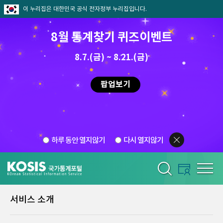
이 누리집은 대한민국 공식 전자정부 누리집입니다.
8월 통계찾기 퀴즈이벤트
8.7.(금) ~ 8.21.(금)
팝업보기
하루 동안 열지않기
다시 열지않기
서비스 소개