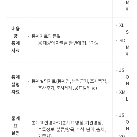
M
X
XL
대용
S
량
통계자료와 동일
SD
※ 대량의 자료를 한 번에 접근 가능
통계
M
자료
X
JS
O
통계
통계설명자료(통계명, 법적근거, 조사목적,
N
설명
조사주기, 조사체계, 공표범위 등)
자료
XM
L
JS
통계
O
통계표 설명자료(통계표 명칭, 기관명칭,
표
N
수록정보, 분류/항목, 주석, 단위, 출처,
설명
가중치)