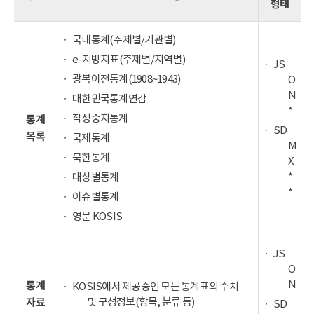
형태
국내통계(주제별/기관별)
e-지방지표(주제별/지역별)
JS
광복이전통계(1908~1943)
O
N
대한민국통계연감
*
작성중지통계
통계
SD
목록
국제통계
M
북한통계
X
*
대상별통계
*
이슈별통계
영문 KOSIS
JS
O
N
통계
KOSIS에서 제공중인 모든 통계표의 수치
및 구성정보(항목, 분류 등)
자료
SD