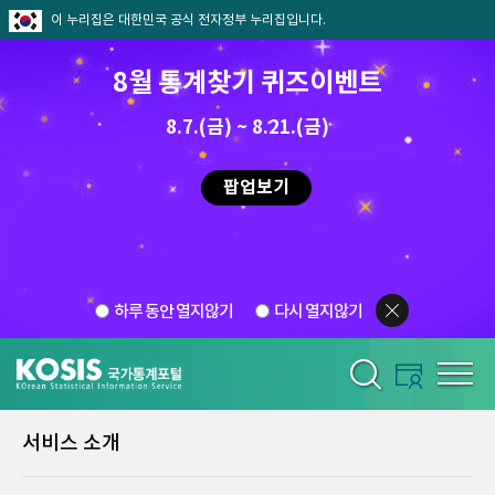
이 누리집은 대한민국 공식 전자정부 누리집입니다.
8월 통계찾기 퀴즈이벤트
8.7.(금) ~ 8.21.(금)
팝업보기
하루 동안 열지않기
다시 열지않기
서비스 소개