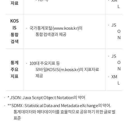
XM
자료
L
KOS
JS
IS
국가통계포털(www.kosis.kr)의
O
통합검색결과 제공
통합
N
검색
JS
O
통계
100대 주요지표 등
N
주요
모바일KOSIS(m.kosis.kr)의 지표자료
제공
지표
XM
L
* JSON : Java Script Object Notation의 약어
**SDMX : Statistical Data and Metadata eXchange의 약어.
통계데이터와 메타데이터를 효율적으로 공유하기 위한 글로벌
표준