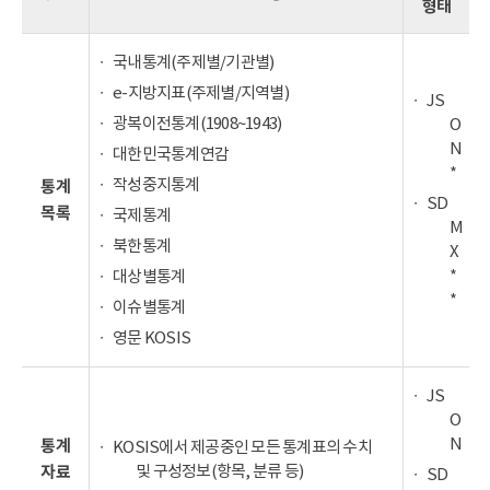
형태
국내통계(주제별/기관별)
e-지방지표(주제별/지역별)
JS
광복이전통계(1908~1943)
O
N
대한민국통계연감
*
작성중지통계
통계
SD
목록
국제통계
M
북한통계
X
*
대상별통계
*
이슈별통계
영문 KOSIS
JS
O
N
통계
KOSIS에서 제공중인 모든 통계표의 수치
및 구성정보(항목, 분류 등)
자료
SD