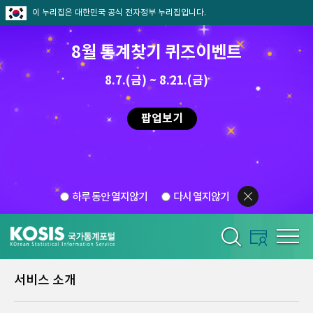
이 누리집은 대한민국 공식 전자정부 누리집입니다.
8월 통계찾기 퀴즈이벤트
8.7.(금) ~ 8.21.(금)
팝업보기
하루 동안 열지않기
다시 열지않기
서비스 소개