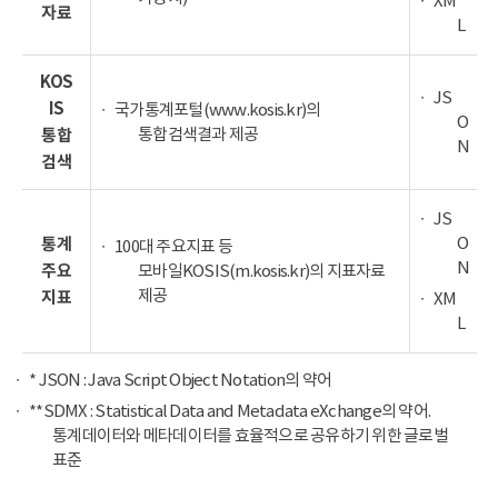
XM
자료
L
KOS
JS
IS
국가통계포털(www.kosis.kr)의
O
통합검색결과 제공
통합
N
검색
JS
O
통계
100대 주요지표 등
N
주요
모바일KOSIS(m.kosis.kr)의 지표자료
제공
지표
XM
L
* JSON : Java Script Object Notation의 약어
**SDMX : Statistical Data and Metadata eXchange의 약어.
통계데이터와 메타데이터를 효율적으로 공유하기 위한 글로벌
표준