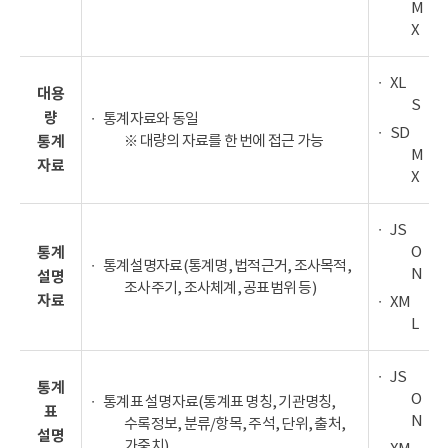
M
X
XL
대용
S
량
통계자료와 동일
SD
※ 대량의 자료를 한 번에 접근 가능
통계
M
자료
X
JS
O
통계
통계설명자료(통계명, 법적근거, 조사목적,
N
설명
조사주기, 조사체계, 공표범위 등)
자료
XM
L
JS
통계
O
통계표 설명자료(통계표 명칭, 기관명칭,
표
N
수록정보, 분류/항목, 주석, 단위, 출처,
설명
가중치)