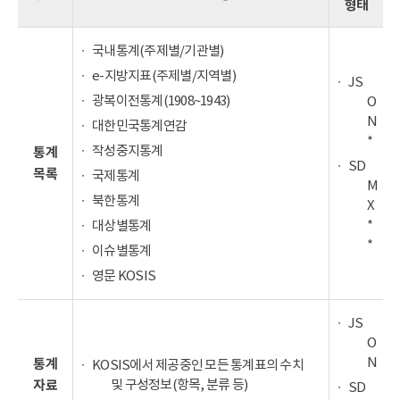
형태
국내통계(주제별/기관별)
e-지방지표(주제별/지역별)
JS
광복이전통계(1908~1943)
O
N
대한민국통계연감
*
작성중지통계
통계
SD
목록
국제통계
M
북한통계
X
*
대상별통계
*
이슈별통계
영문 KOSIS
JS
O
N
통계
KOSIS에서 제공중인 모든 통계표의 수치
및 구성정보(항목, 분류 등)
자료
SD