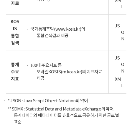
XM
자료
L
KOS
JS
IS
국가통계포털(www.kosis.kr)의
O
통합검색결과 제공
통합
N
검색
JS
O
통계
100대 주요지표 등
N
주요
모바일KOSIS(m.kosis.kr)의 지표자료
제공
지표
XM
L
* JSON : Java Script Object Notation의 약어
**SDMX : Statistical Data and Metadata eXchange의 약어.
통계데이터와 메타데이터를 효율적으로 공유하기 위한 글로벌
표준