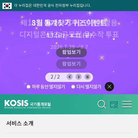
이 누리집은 대한민국 공식 전자정부 누리집입니다.
제13회 2026 국가승인통계활용
8월 통계찾기 퀴즈이벤트
디지털콘텐츠 공모전 우수작 투표
8.7.(금) ~ 8.21.(금)
2026.7.29 ~ 8.7
팝업보기
팝업보기
2/2
하루 동안 열지않기
다시 열지않기
서비스 소개