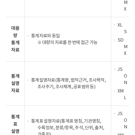
M
X
XL
대용
S
량
통계자료와 동일
SD
※ 대량의 자료를 한 번에 접근 가능
통계
M
자료
X
JS
O
통계
통계설명자료(통계명, 법적근거, 조사목적,
N
설명
조사주기, 조사체계, 공표범위 등)
자료
XM
L
JS
통계
O
통계표 설명자료(통계표 명칭, 기관명칭,
표
N
수록정보, 분류/항목, 주석, 단위, 출처,
설명
가중치)