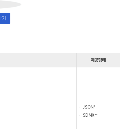
가기
제공형태
JSON*
SDMX**