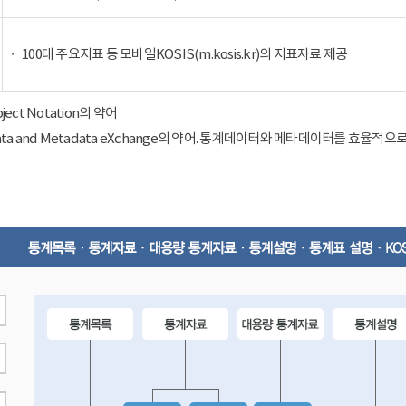
100대 주요지표 등 모바일KOSIS(m.kosis.kr)의 지표자료 제공
Object Notation의 약어
ical Data and Metadata eXchange의 약어. 통계데이터와 메타데이터를 효