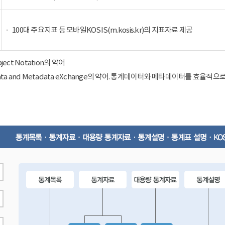
100대 주요지표 등 모바일KOSIS(m.kosis.kr)의 지표자료 제공
Object Notation의 약어
ical Data and Metadata eXchange의 약어. 통계데이터와 메타데이터를 효