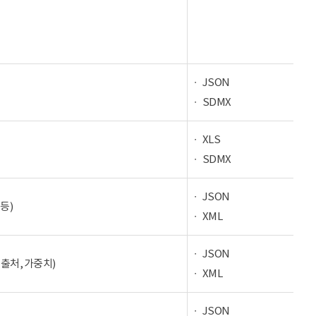
JSON
SDMX
XLS
SDMX
JSON
등)
XML
JSON
 출처, 가중치)
XML
JSON