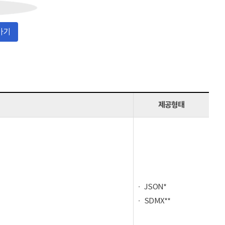
가기
제공형태
JSON*
SDMX**