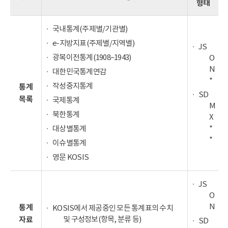
형태
국내통계(주제별/기관별)
e-지방지표(주제별/지역별)
JS
광복이전통계(1908~1943)
O
N
대한민국통계연감
*
작성중지통계
통계
SD
목록
국제통계
M
북한통계
X
*
대상별통계
*
이슈별통계
영문 KOSIS
JS
O
N
통계
KOSIS에서 제공중인 모든 통계표의 수치
및 구성정보(항목, 분류 등)
자료
SD