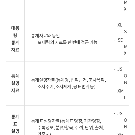
M
X
XL
대용
S
량
통계자료와 동일
SD
※ 대량의 자료를 한 번에 접근 가능
통계
M
자료
X
JS
O
통계
통계설명자료(통계명, 법적근거, 조사목적,
N
설명
조사주기, 조사체계, 공표범위 등)
자료
XM
L
JS
통계
O
통계표 설명자료(통계표 명칭, 기관명칭,
표
N
수록정보, 분류/항목, 주석, 단위, 출처,
설명
가중치)