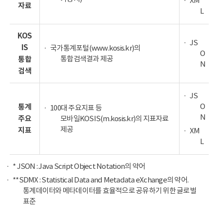
XM
자료
L
KOS
JS
IS
국가통계포털(www.kosis.kr)의
O
통합검색결과 제공
통합
N
검색
JS
O
통계
100대 주요지표 등
N
주요
모바일KOSIS(m.kosis.kr)의 지표자료
제공
지표
XM
L
* JSON : Java Script Object Notation의 약어
**SDMX : Statistical Data and Metadata eXchange의 약어.
통계데이터와 메타데이터를 효율적으로 공유하기 위한 글로벌
표준