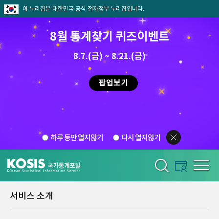
이 누리집은 대한민국 공식 전자정부 누리집입니다.
8월 통계찾기 퀴즈이벤트
8.7.(금) ~ 8.21.(금)
팝업보기
하루 동안 열지않기
다시 열지않기
서비스 소개