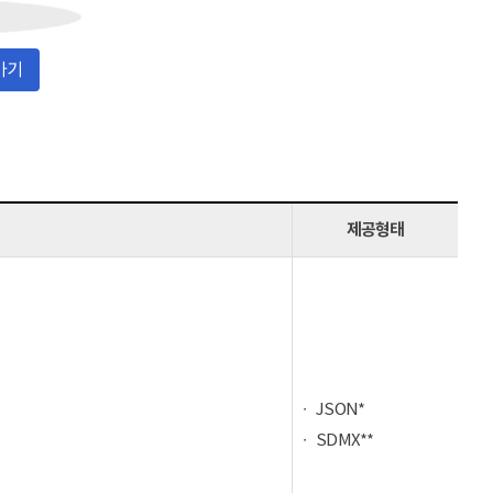
가기
제공형태
JSON*
SDMX**