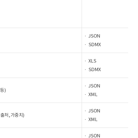
JSON
SDMX
XLS
SDMX
JSON
등)
XML
JSON
 출처, 가중치)
XML
JSON