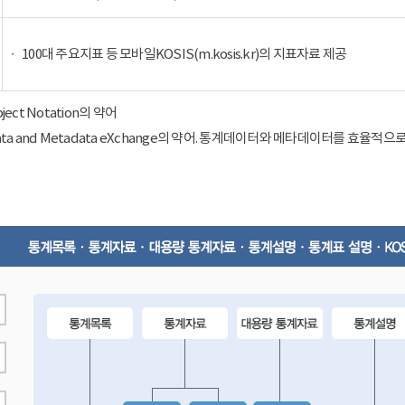
100대 주요지표 등 모바일KOSIS(m.kosis.kr)의 지표자료 제공
Object Notation의 약어
ical Data and Metadata eXchange의 약어. 통계데이터와 메타데이터를 효