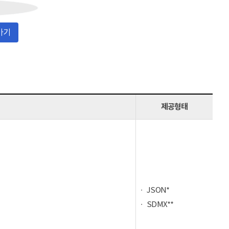
가기
제공형태
JSON*
SDMX**