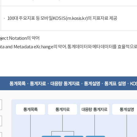
100대 주요지표 등 모바일KOSIS(m.kosis.kr)의 지표자료 제공
Object Notation의 약어
ical Data and Metadata eXchange의 약어. 통계데이터와 메타데이터를 효