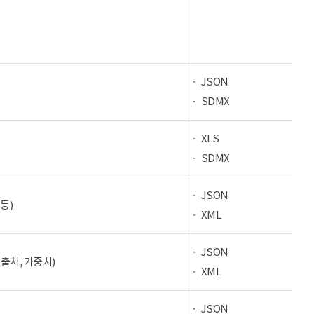
JSON
SDMX
XLS
SDMX
JSON
등)
XML
JSON
 출처, 가중치)
XML
JSON