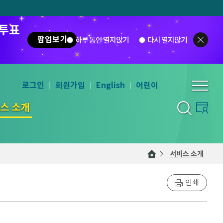
 투표
팝업보기
하루 동안 열지않기
다시 열지않기
로그인
회원가입
English
어린이
스 소개
서비스 소개
인쇄