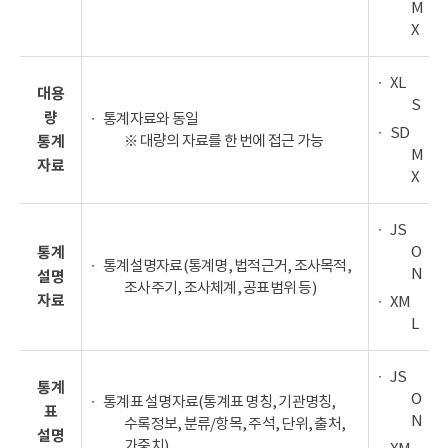
M
X
XL
대용
S
량
통계자료와 동일
SD
※ 대량의 자료를 한 번에 접근 가능
통계
M
자료
X
JS
O
통계
통계설명자료(통계명, 법적근거, 조사목적,
N
설명
조사주기, 조사체계, 공표범위 등)
자료
XM
L
JS
통계
O
통계표 설명자료(통계표 명칭, 기관명칭,
표
N
수록정보, 분류/항목, 주석, 단위, 출처,
설명
가중치)