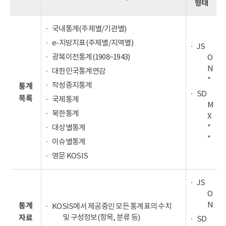
형태
국내통계(주제별/기관별)
e-지방지표(주제별/지역별)
JS
광복이전통계(1908~1943)
O
N
대한민국통계연감
*
작성중지통계
통계
SD
목록
국제통계
M
북한통계
X
*
대상별통계
*
이슈별통계
영문 KOSIS
JS
O
N
통계
KOSIS에서 제공중인 모든 통계표의 수치
및 구성정보(항목, 분류 등)
자료
SD