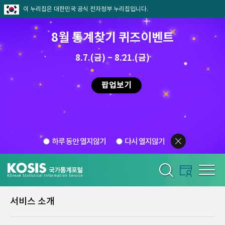
이 누리집은 대한민국 공식 전자정부 누리집입니다.
8월 통계찾기 퀴즈이벤트
8.7.(금) ~ 8.21.(금)
팝업보기
하루 동안 열지않기
다시 열지않기
서비스 소개