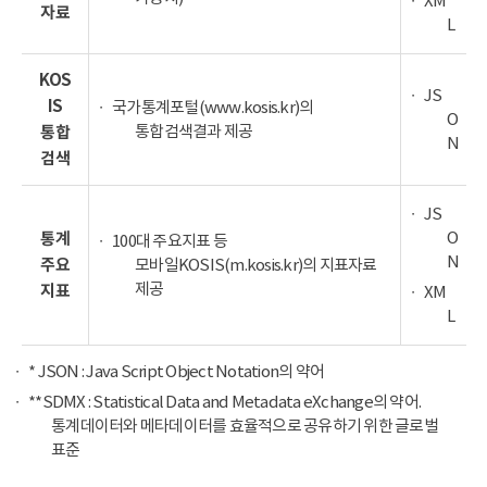
XM
자료
L
KOS
JS
IS
국가통계포털(www.kosis.kr)의
O
통합검색결과 제공
통합
N
검색
JS
O
통계
100대 주요지표 등
N
주요
모바일KOSIS(m.kosis.kr)의 지표자료
제공
지표
XM
L
* JSON : Java Script Object Notation의 약어
**SDMX : Statistical Data and Metadata eXchange의 약어.
통계데이터와 메타데이터를 효율적으로 공유하기 위한 글로벌
표준