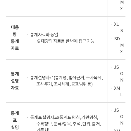
M
X
XL
대용
S
량
통계자료와 동일
SD
※ 대량의 자료를 한 번에 접근 가능
통계
M
자료
X
JS
O
통계
통계설명자료(통계명, 법적근거, 조사목적,
N
설명
조사주기, 조사체계, 공표범위 등)
자료
XM
L
JS
통계
O
통계표 설명자료(통계표 명칭, 기관명칭,
표
N
수록정보, 분류/항목, 주석, 단위, 출처,
설명
가중치)