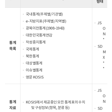
형태
국내통계(주제별/기관별)
e-지방지표(주제별/지역별)
JS
광복이전통계(1908~1943)
O
N
대한민국통계연감
*
작성중지통계
통계
SD
목록
국제통계
M
북한통계
X
*
대상별통계
*
이슈별통계
영문 KOSIS
JS
O
N
통계
KOSIS에서 제공중인 모든 통계표의 수치
및 구성정보(항목, 분류 등)
자료
SD