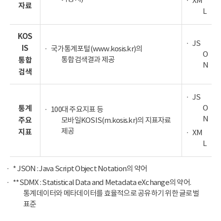
XM
자료
L
KOS
JS
IS
국가통계포털(www.kosis.kr)의
O
통합검색결과 제공
통합
N
검색
JS
O
통계
100대 주요지표 등
N
주요
모바일KOSIS(m.kosis.kr)의 지표자료
제공
지표
XM
L
* JSON : Java Script Object Notation의 약어
**SDMX : Statistical Data and Metadata eXchange의 약어.
통계데이터와 메타데이터를 효율적으로 공유하기 위한 글로벌
표준