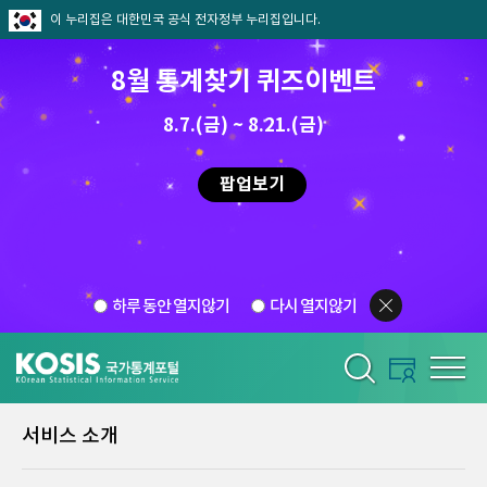
이 누리집은 대한민국 공식 전자정부 누리집입니다.
8월 통계찾기 퀴즈이벤트
8.7.(금) ~ 8.21.(금)
팝업보기
하루 동안 열지않기
다시 열지않기
서비스 소개