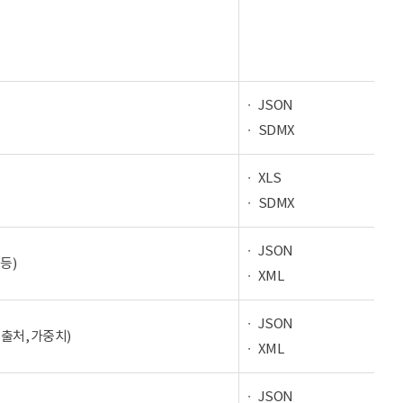
JSON
SDMX
XLS
SDMX
JSON
등)
XML
JSON
 출처, 가중치)
XML
JSON