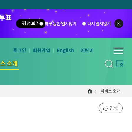
 투표
팝업보기
하루 동안 열지않기
다시 열지않기
로그인
회원가입
English
어린이
스 소개
서비스 소개
인쇄