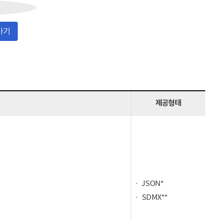
가기
제공형태
JSON*
SDMX**