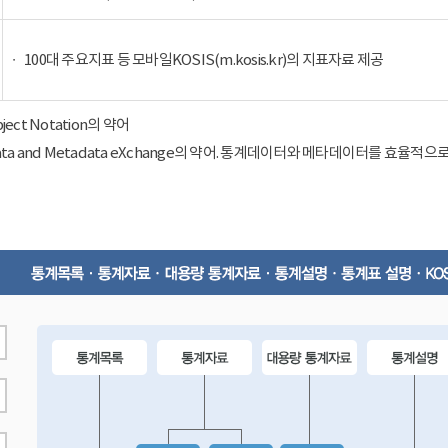
100대 주요지표 등 모바일KOSIS(m.kosis.kr)의 지표자료 제공
Object Notation의 약어
ical Data and Metadata eXchange의 약어. 통계데이터와 메타데이터를 효