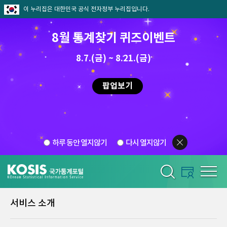
이 누리집은 대한민국 공식 전자정부 누리집입니다.
8월 통계찾기 퀴즈이벤트
8.7.(금) ~ 8.21.(금)
팝업보기
하루 동안 열지않기
다시 열지않기
서비스 소개