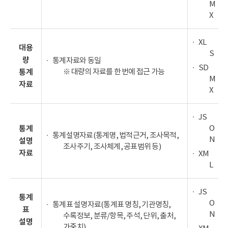
M
X
XL
대용
S
량
통계자료와 동일
SD
※ 대량의 자료를 한 번에 접근 가능
통계
M
자료
X
JS
O
통계
통계설명자료(통계명, 법적근거, 조사목적,
N
설명
조사주기, 조사체계, 공표범위 등)
자료
XM
L
JS
통계
O
통계표 설명자료(통계표 명칭, 기관명칭,
표
N
수록정보, 분류/항목, 주석, 단위, 출처,
설명
가중치)