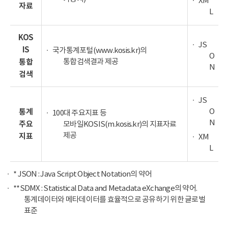
XM
자료
L
KOS
JS
IS
국가통계포털(www.kosis.kr)의
O
통합검색결과 제공
통합
N
검색
JS
O
통계
100대 주요지표 등
N
주요
모바일KOSIS(m.kosis.kr)의 지표자료
제공
지표
XM
L
* JSON : Java Script Object Notation의 약어
**SDMX : Statistical Data and Metadata eXchange의 약어.
통계데이터와 메타데이터를 효율적으로 공유하기 위한 글로벌
표준