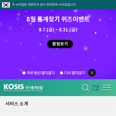
이 누리집은 대한민국 공식 전자정부 누리집입니다.
8월 통계찾기 퀴즈이벤트
8.7.(금) ~ 8.21.(금)
팝업보기
하루 동안 열지않기
다시 열지않기
서비스 소개