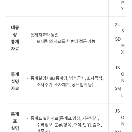
M
X
XL
대용
S
량
통계자료와 동일
SD
※ 대량의 자료를 한 번에 접근 가능
통계
M
자료
X
JS
O
통계
통계설명자료(통계명, 법적근거, 조사목적,
N
설명
조사주기, 조사체계, 공표범위 등)
자료
XM
L
JS
통계
O
통계표 설명자료(통계표 명칭, 기관명칭,
표
N
수록정보, 분류/항목, 주석, 단위, 출처,
설명
가중치)