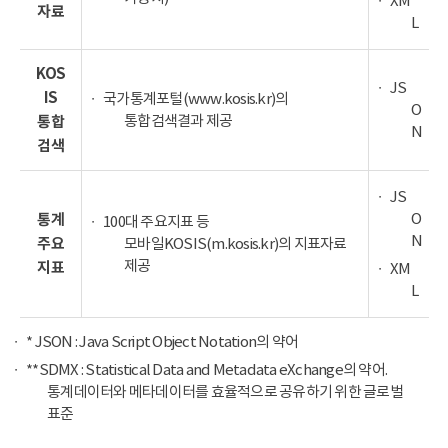
XM
자료
L
KOS
JS
IS
국가통계포털(www.kosis.kr)의
O
통합검색결과 제공
통합
N
검색
JS
O
통계
100대 주요지표 등
N
주요
모바일KOSIS(m.kosis.kr)의 지표자료
제공
지표
XM
L
* JSON : Java Script Object Notation의 약어
**SDMX : Statistical Data and Metadata eXchange의 약어.
통계데이터와 메타데이터를 효율적으로 공유하기 위한 글로벌
표준