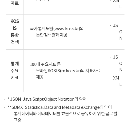
XM
자료
L
KOS
JS
IS
국가통계포털(www.kosis.kr)의
O
통합검색결과 제공
통합
N
검색
JS
O
통계
100대 주요지표 등
N
주요
모바일KOSIS(m.kosis.kr)의 지표자료
제공
지표
XM
L
* JSON : Java Script Object Notation의 약어
**SDMX : Statistical Data and Metadata eXchange의 약어.
통계데이터와 메타데이터를 효율적으로 공유하기 위한 글로벌
표준