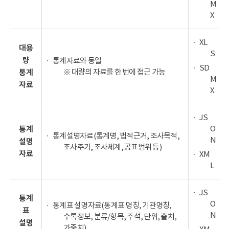
M
X
XL
대용
S
량
통계자료와 동일
SD
※ 대량의 자료를 한 번에 접근 가능
통계
M
자료
X
JS
O
통계
통계설명자료(통계명, 법적근거, 조사목적,
N
설명
조사주기, 조사체계, 공표범위 등)
자료
XM
L
JS
통계
O
통계표 설명자료(통계표 명칭, 기관명칭,
표
N
수록정보, 분류/항목, 주석, 단위, 출처,
설명
가중치)