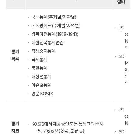
형태
국내통계(주제별/기관별)
e-지방지표(주제별/지역별)
JS
광복이전통계(1908~1943)
O
N
대한민국통계연감
*
작성중지통계
통계
SD
목록
국제통계
M
북한통계
X
*
대상별통계
*
이슈별통계
영문 KOSIS
JS
O
N
통계
KOSIS에서 제공중인 모든 통계표의 수치
및 구성정보(항목, 분류 등)
자료
SD