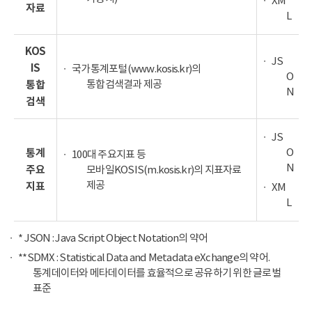
XM
자료
L
KOS
JS
IS
국가통계포털(www.kosis.kr)의
O
통합검색결과 제공
통합
N
검색
JS
O
통계
100대 주요지표 등
N
주요
모바일KOSIS(m.kosis.kr)의 지표자료
제공
지표
XM
L
* JSON : Java Script Object Notation의 약어
**SDMX : Statistical Data and Metadata eXchange의 약어.
통계데이터와 메타데이터를 효율적으로 공유하기 위한 글로벌
표준