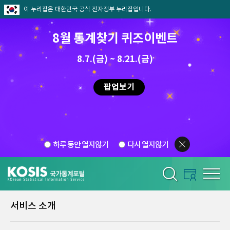
이 누리집은 대한민국 공식 전자정부 누리집입니다.
8월 통계찾기 퀴즈이벤트
8.7.(금) ~ 8.21.(금)
팝업보기
하루 동안 열지않기
다시 열지않기
서비스 소개