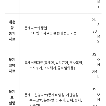
M
X
XL
대용
S
량
통계자료와 동일
SD
※ 대량의 자료를 한 번에 접근 가능
통계
M
자료
X
JS
O
통계
통계설명자료(통계명, 법적근거, 조사목적,
N
설명
조사주기, 조사체계, 공표범위 등)
자료
XM
L
JS
통계
O
통계표 설명자료(통계표 명칭, 기관명칭,
표
N
수록정보, 분류/항목, 주석, 단위, 출처,
설명
가중치)