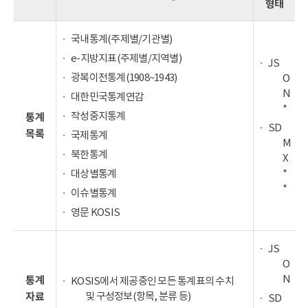
형태
국내통계(주제별/기관별)
e-지방지표(주제별/지역별)
JS
광복이전통계(1908~1943)
O
N
대한민국통계연감
*
작성중지통계
통계
SD
목록
국제통계
M
북한통계
X
*
대상별통계
*
이슈별통계
영문 KOSIS
JS
O
N
통계
KOSIS에서 제공중인 모든 통계표의 수치
및 구성정보(항목, 분류 등)
자료
SD