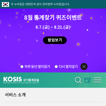
이 누리집은 대한민국 공식 전자정부 누리집입니다.
8월 통계찾기 퀴즈이벤트
8.7.(금) ~ 8.21.(금)
팝업보기
하루 동안 열지않기
다시 열지않기
서비스 소개