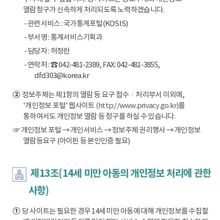
열람청구가 신속하게 처리되도록 노력하겠습니다.
- 관련서비스 : 국가통계포털(KOSIS)
- 부서명 : 통계서비스기획과
- 담당자 : 허정란
- 연락처 : ☎ 042-481-2389, FAX: 042-481-3855,
dfd303@korea.kr
②
정보주체는 제1항의 열람 등 요구 접수ㆍ처리부서 이외에,
'개인정보 포털’ 웹사이트
(http://www.privacy.go.kr)
를
통하여서도 개인정보 열람 등 청구를 하실 수 있습니다.
☞ 개인정보 포털 → 개인서비스 → 정보주체 권리행사 → 개인정보
열람등요구 (아이핀 등 본인인증 필요)
제13조(14세 미만 아동의 개인정보 처리에 관한
사항)
①
당 사이트는 필요한 경우 14세 미만 아동에 대해 개인정보를 수집할