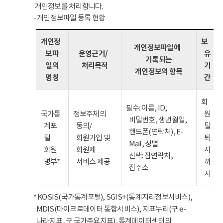
개인정보를 처리합니다.
- 개인정보파일 등록 현황
개인정
보
개인정보파일에
보파
운영근거/
유
기록되는
일의
처리목적
기
개인정보의 항목
명칭
간
회
필수: 이름, ID,
국가통
정보주체의
원
비밀번호, 생년월일,
계포
동의/
탈
핸드폰(연락처), E-
털
회원가입 및
퇴
Mail, 성별
회원
회원제
시
선택: 집연락처,
명부*
서비스 제공
까
집주소
지
* KOSIS(국가통계포털), SGIS+(통계지리정보서비스),
MDIS(마이크로데이터 통합서비스), 지표누리(구 e-
나라지표, 구 국가주요지표), 통계데이터센터의