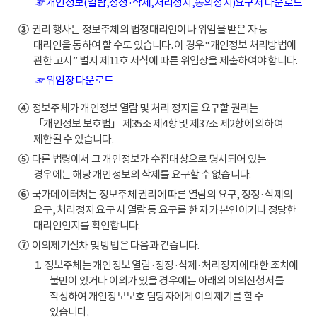
☞ 개인정보(열람,정정·삭제,처리정지,동의정지)요구서 다운로드
③
권리 행사는 정보주체의 법정대리인이나 위임을 받은 자 등
대리인을 통하여 할 수도 있습니다. 이 경우 “개인정보 처리방법에
관한 고시” 별지 제11호 서식에 따른 위임장을 제출하여야 합니다.
☞ 위임장 다운로드
④
정보주체가 개인정보 열람 및 처리 정지를 요구할 권리는
「개인정보 보호법」 제35조 제4항 및 제37조 제2항에 의하여
제한될 수 있습니다.
⑤
다른 법령에서 그 개인정보가 수집대상으로 명시되어 있는
경우에는 해당 개인정보의 삭제를 요구할 수 없습니다.
⑥
국가데이터처는 정보주체 권리에 따른 열람의 요구, 정정·삭제의
요구, 처리정지 요구 시 열람 등 요구를 한 자가 본인이거나 정당한
대리인인지를 확인합니다.
⑦
이의제기절차 및 방법은 다음과 같습니다.
1. 정보주체는 개인정보 열람·정정·삭제·처리정지에 대한 조치에
불만이 있거나 이의가 있을 경우에는 아래의 이의신청서를
작성하여 개인정보보호 담당자에게 이의제기를 할 수
있습니다.