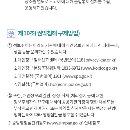
장소를 별도로 두고 이에 대해 출입통제 절차를 수립,
운영하고 있습니다.
제10조(권익침해 구제방법)
①
정보주체는 아래의 기관에 대해 개인정보 침해에 대한 피해구제,
상담 등을 문의하실 수 있습니다.
1. 개인정보 침해신고센터: (국번없이) 118
(privacy.kisa.or.kr)
2. 개인정보 분쟁조정위원회: 1833-6972
(www.kopico.go.kr)
3. 대검찰청: (국번없이) 1301
(www.spo.go.kr)
4. 경찰청: (국번없이) 182
(ecrm.police.go.kr)
②
또한, 개인정보의 열람, 정정·삭제, 처리정지 등에 대한
정보주체자의 요구에 대하여 공공기관의 장이 행한 처분 또는
부작위로 인하여 권리 또는 이익을 침해 받은 자는 행정심판법이
정하는 바에 따라 행정심판을 청구할 수 있습니다.
※ 중앙행정심판위원회
(www.simpan.go.kr)
안내 참조