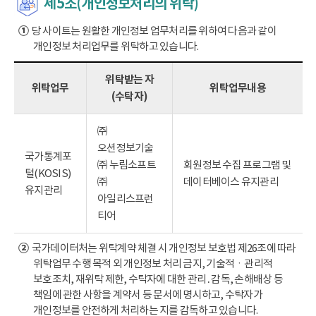
제5조(개인정보처리의 위탁)
①
당 사이트는 원활한 개인정보 업무처리를 위하여 다음과 같이
개인정보 처리업무를 위탁하고 있습니다.
위탁받는 자
위탁업무
위탁업무내용
(수탁자)
㈜
오션정보기술
국가통계포
㈜ 누림소프트
회원정보 수집 프로그램 및
털(KOSIS)
㈜
데이터베이스 유지관리
유지관리
아일리스프런
티어
②
국가데이터처는 위탁계약 체결 시 개인정보 보호법 제26조에 따라
위탁업무 수행 목적 외 개인정보 처리 금지, 기술적ㆍ관리적
보호조치, 재위탁 제한, 수탁자에 대한 관리․감독, 손해배상 등
책임에 관한 사항을 계약서 등 문서에 명시하고, 수탁자가
개인정보를 안전하게 처리하는 지를 감독하고 있습니다.