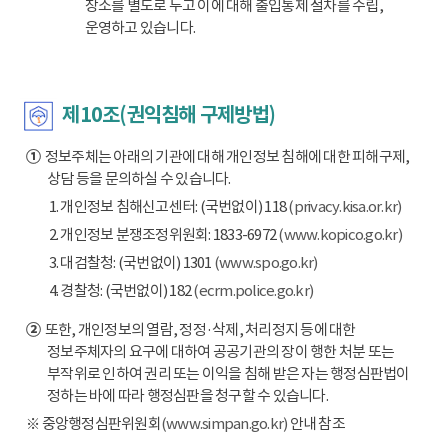
장소를 별도로 두고 이에 대해 출입통제 절차를 수립,
운영하고 있습니다.
제10조(권익침해 구제방법)
①
정보주체는 아래의 기관에 대해 개인정보 침해에 대한 피해구제,
상담 등을 문의하실 수 있습니다.
1. 개인정보 침해신고센터: (국번없이) 118
(privacy.kisa.or.kr)
2. 개인정보 분쟁조정위원회: 1833-6972
(www.kopico.go.kr)
3. 대검찰청: (국번없이) 1301
(www.spo.go.kr)
4. 경찰청: (국번없이) 182
(ecrm.police.go.kr)
②
또한, 개인정보의 열람, 정정·삭제, 처리정지 등에 대한
정보주체자의 요구에 대하여 공공기관의 장이 행한 처분 또는
부작위로 인하여 권리 또는 이익을 침해 받은 자는 행정심판법이
정하는 바에 따라 행정심판을 청구할 수 있습니다.
※ 중앙행정심판위원회
(www.simpan.go.kr)
안내 참조