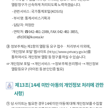
열람청구가 신속하게 처리되도록 노력하겠습니다.
- 관련서비스 : 국가통계포털(KOSIS)
- 부서명 : 통계서비스기획과
- 담당자 : 허정란
- 연락처 : ☎ 042-481-2389, FAX: 042-481-3855,
dfd303@korea.kr
②
정보주체는 제1항의 열람 등 요구 접수ㆍ처리부서 이외에,
'개인정보 포털’ 웹사이트
(http://www.privacy.go.kr)
를
통하여서도 개인정보 열람 등 청구를 하실 수 있습니다.
☞ 개인정보 포털 → 개인서비스 → 정보주체 권리행사 → 개인정보
열람등요구 (아이핀 등 본인인증 필요)
제13조(14세 미만 아동의 개인정보 처리에 관한
사항)
①
당 사이트는 필요한 경우 14세 미만 아동에 대해 개인정보를 수집할