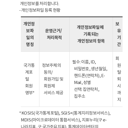
개인정보를 처리합니다.
- 개인정보파일 등록 현황
개인정
보
개인정보파일에
보파
운영근거/
유
기록되는
일의
처리목적
기
개인정보의 항목
명칭
간
회
필수: 이름, ID,
국가통
정보주체의
원
비밀번호, 생년월일,
계포
동의/
탈
핸드폰(연락처), E-
털
회원가입 및
퇴
Mail, 성별
회원
회원제
시
선택: 집연락처,
명부*
서비스 제공
까
집주소
지
* KOSIS(국가통계포털), SGIS+(통계지리정보서비스),
MDIS(마이크로데이터 통합서비스), 지표누리(구 e-
나라지표, 구 국가주요지표), 통계데이터센터의