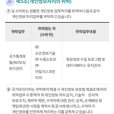
제5조(개인정보처리의 위탁)
①
당 사이트는 원활한 개인정보 업무처리를 위하여 다음과 같이
개인정보 처리업무를 위탁하고 있습니다.
위탁받는 자
위탁업무
위탁업무내용
(수탁자)
㈜
오션정보기술
국가통계포
㈜ 누림소프트
회원정보 수집 프로그램 및
털(KOSIS)
㈜
데이터베이스 유지관리
유지관리
아일리스프런
티어
②
국가데이터처는 위탁계약 체결 시 개인정보 보호법 제26조에 따라
위탁업무 수행 목적 외 개인정보 처리 금지, 기술적ㆍ관리적
보호조치, 재위탁 제한, 수탁자에 대한 관리․감독, 손해배상 등
책임에 관한 사항을 계약서 등 문서에 명시하고, 수탁자가
개인정보를 안전하게 처리하는 지를 감독하고 있습니다.