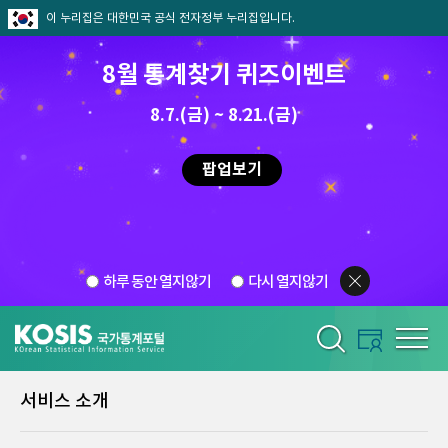
이 누리집은 대한민국 공식 전자정부 누리집입니다.
8월 통계찾기 퀴즈이벤트
8.7.(금) ~ 8.21.(금)
팝업보기
하루 동안 열지않기
다시 열지않기
서비스 소개