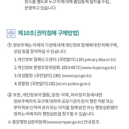
장소를 별도로 두고 이에 대해 출입통제 절차를 수립,
운영하고 있습니다.
제10조(권익침해 구제방법)
①
정보주체는 아래의 기관에 대해 개인정보 침해에 대한 피해구제,
상담 등을 문의하실 수 있습니다.
1. 개인정보 침해신고센터: (국번없이) 118
(privacy.kisa.or.kr)
2. 개인정보 분쟁조정위원회: 1833-6972
(www.kopico.go.kr)
3. 대검찰청: (국번없이) 1301
(www.spo.go.kr)
4. 경찰청: (국번없이) 182
(ecrm.police.go.kr)
②
또한, 개인정보의 열람, 정정·삭제, 처리정지 등에 대한
정보주체자의 요구에 대하여 공공기관의 장이 행한 처분 또는
부작위로 인하여 권리 또는 이익을 침해 받은 자는 행정심판법이
정하는 바에 따라 행정심판을 청구할 수 있습니다.
※ 중앙행정심판위원회
(www.simpan.go.kr)
안내 참조