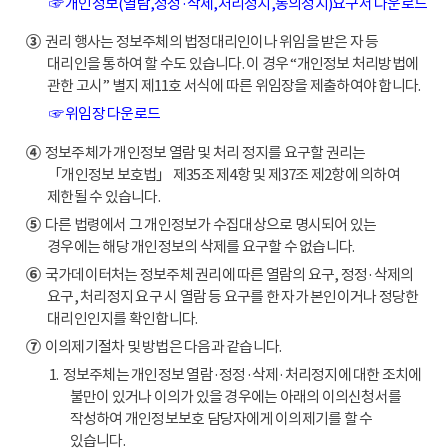
☞ 개인정보(열람,정정·삭제,처리정지,동의정지)요구서 다운로드
③
권리 행사는 정보주체의 법정대리인이나 위임을 받은 자 등
대리인을 통하여 할 수도 있습니다. 이 경우 “개인정보 처리방법에
관한 고시” 별지 제11호 서식에 따른 위임장을 제출하여야 합니다.
☞ 위임장 다운로드
④
정보주체가 개인정보 열람 및 처리 정지를 요구할 권리는
「개인정보 보호법」 제35조 제4항 및 제37조 제2항에 의하여
제한될 수 있습니다.
⑤
다른 법령에서 그 개인정보가 수집대상으로 명시되어 있는
경우에는 해당 개인정보의 삭제를 요구할 수 없습니다.
⑥
국가데이터처는 정보주체 권리에 따른 열람의 요구, 정정·삭제의
요구, 처리정지 요구 시 열람 등 요구를 한 자가 본인이거나 정당한
대리인인지를 확인합니다.
⑦
이의제기절차 및 방법은 다음과 같습니다.
1. 정보주체는 개인정보 열람·정정·삭제·처리정지에 대한 조치에
불만이 있거나 이의가 있을 경우에는 아래의 이의신청서를
작성하여 개인정보보호 담당자에게 이의제기를 할 수
있습니다.