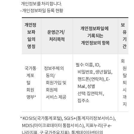
개인정보를 처리합니다.
- 개인정보파일 등록 현황
개인정
보
개인정보파일에
보파
운영근거/
유
기록되는
일의
처리목적
기
개인정보의 항목
명칭
간
회
필수: 이름, ID,
국가통
정보주체의
원
비밀번호, 생년월일,
계포
동의/
탈
핸드폰(연락처), E-
털
회원가입 및
퇴
Mail, 성별
회원
회원제
시
선택: 집연락처,
명부*
서비스 제공
까
집주소
지
* KOSIS(국가통계포털), SGIS+(통계지리정보서비스),
MDIS(마이크로데이터 통합서비스), 지표누리(구 e-
나라지표, 구 국가주요지표), 통계데이터센터의