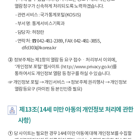
열람청구가 신속하게 처리되도록 노력하겠습니다.
- 관련서비스 : 국가통계포털(KOSIS)
- 부서명 : 통계서비스기획과
- 담당자 : 허정란
- 연락처 : ☎ 042-481-2389, FAX: 042-481-3855,
dfd303@korea.kr
②
정보주체는 제1항의 열람 등 요구 접수ㆍ처리부서 이외에,
'개인정보 포털’ 웹사이트
(http://www.privacy.go.kr)
를
통하여서도 개인정보 열람 등 청구를 하실 수 있습니다.
☞ 개인정보 포털 → 개인서비스 → 정보주체 권리행사 → 개인정보
열람등요구 (아이핀 등 본인인증 필요)
제13조(14세 미만 아동의 개인정보 처리에 관한
사항)
①
당 사이트는 필요한 경우 14세 미만 아동에 대해 개인정보를 수집할