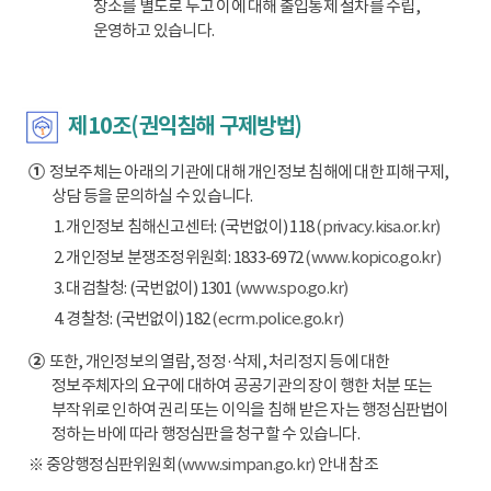
장소를 별도로 두고 이에 대해 출입통제 절차를 수립,
운영하고 있습니다.
제10조(권익침해 구제방법)
①
정보주체는 아래의 기관에 대해 개인정보 침해에 대한 피해구제,
상담 등을 문의하실 수 있습니다.
1. 개인정보 침해신고센터: (국번없이) 118
(privacy.kisa.or.kr)
2. 개인정보 분쟁조정위원회: 1833-6972
(www.kopico.go.kr)
3. 대검찰청: (국번없이) 1301
(www.spo.go.kr)
4. 경찰청: (국번없이) 182
(ecrm.police.go.kr)
②
또한, 개인정보의 열람, 정정·삭제, 처리정지 등에 대한
정보주체자의 요구에 대하여 공공기관의 장이 행한 처분 또는
부작위로 인하여 권리 또는 이익을 침해 받은 자는 행정심판법이
정하는 바에 따라 행정심판을 청구할 수 있습니다.
※ 중앙행정심판위원회
(www.simpan.go.kr)
안내 참조