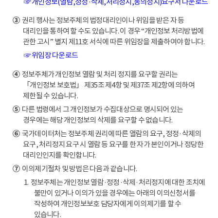
☞ 개인정보(열람,정정·삭제,처리정지,동의정지)요구서 다운로드
③
권리 행사는 정보주체의 법정대리인이나 위임을 받은 자 등
대리인을 통하여 할 수도 있습니다. 이 경우 “개인정보 처리방법에
관한 고시” 별지 제11호 서식에 따른 위임장을 제출하여야 합니다.
☞ 위임장 다운로드
④
정보주체가 개인정보 열람 및 처리 정지를 요구할 권리는
「개인정보 보호법」 제35조 제4항 및 제37조 제2항에 의하여
제한될 수 있습니다.
⑤
다른 법령에서 그 개인정보가 수집대상으로 명시되어 있는
경우에는 해당 개인정보의 삭제를 요구할 수 없습니다.
⑥
국가데이터처는 정보주체 권리에 따른 열람의 요구, 정정·삭제의
요구, 처리정지 요구 시 열람 등 요구를 한 자가 본인이거나 정당한
대리인인지를 확인합니다.
⑦
이의제기절차 및 방법은 다음과 같습니다.
1. 정보주체는 개인정보 열람·정정·삭제·처리정지에 대한 조치에
불만이 있거나 이의가 있을 경우에는 아래의 이의신청서를
작성하여 개인정보보호 담당자에게 이의제기를 할 수
있습니다.