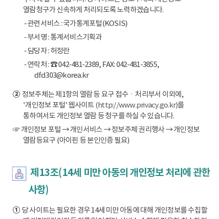
열람청구가 신속하게 처리되도록 노력하겠습니다.
- 관련서비스 : 국가통계포털(KOSIS)
- 부서명 : 통계서비스기획과
- 담당자 : 허정란
- 연락처 : ☎ 042-481-2389, FAX: 042-481-3855,
dfd303@korea.kr
②
정보주체는 제1항의 열람 등 요구 접수ㆍ처리부서 이외에,
'개인정보 포털’ 웹사이트
(http://www.privacy.go.kr)
를
통하여서도 개인정보 열람 등 청구를 하실 수 있습니다.
☞ 개인정보 포털 → 개인서비스 → 정보주체 권리행사 → 개인정보
열람등요구 (아이핀 등 본인인증 필요)
제13조(14세 미만 아동의 개인정보 처리에 관한
사항)
①
당 사이트는 필요한 경우 14세 미만 아동에 대해 개인정보를 수집할