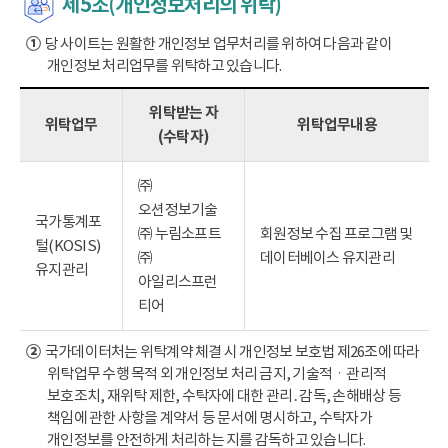
제5조(개인정보처리의 위탁)
①
당 사이트는 원활한 개인정보 업무처리를 위하여 다음과 같이
개인정보 처리업무를 위탁하고 있습니다.
위탁받는 자
위탁업무
위탁업무내용
(수탁자)
㈜
오션정보기술
국가통계포
㈜ 누림소프트
회원정보 수집 프로그램 및
털(KOSIS)
㈜
데이터베이스 유지관리
유지관리
아일리스프런
티어
②
국가데이터처는 위탁계약 체결 시 개인정보 보호법 제26조에 따라
위탁업무 수행 목적 외 개인정보 처리 금지, 기술적ㆍ관리적
보호조치, 재위탁 제한, 수탁자에 대한 관리․감독, 손해배상 등
책임에 관한 사항을 계약서 등 문서에 명시하고, 수탁자가
개인정보를 안전하게 처리하는 지를 감독하고 있습니다.