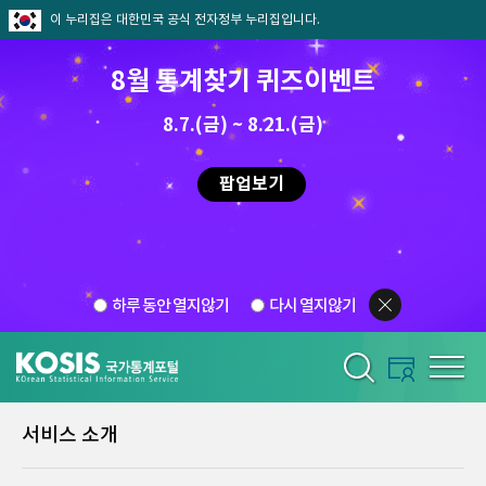
이 누리집은 대한민국 공식 전자정부 누리집입니다.
8월 통계찾기 퀴즈이벤트
8.7.(금) ~ 8.21.(금)
팝업보기
하루 동안 열지않기
다시 열지않기
서비스 소개