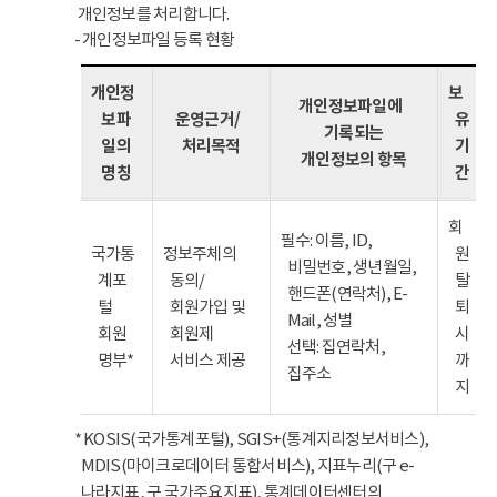
개인정보를 처리합니다.
- 개인정보파일 등록 현황
개인정
보
개인정보파일에
보파
운영근거/
유
기록되는
일의
처리목적
기
개인정보의 항목
명칭
간
회
필수: 이름, ID,
국가통
정보주체의
원
비밀번호, 생년월일,
계포
동의/
탈
핸드폰(연락처), E-
털
회원가입 및
퇴
Mail, 성별
회원
회원제
시
선택: 집연락처,
명부*
서비스 제공
까
집주소
지
* KOSIS(국가통계포털), SGIS+(통계지리정보서비스),
MDIS(마이크로데이터 통합서비스), 지표누리(구 e-
나라지표, 구 국가주요지표), 통계데이터센터의