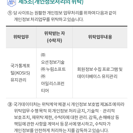
제5조(개인정보처리의 위탁)
①
당 사이트는 원활한 개인정보 업무처리를 위하여 다음과 같이
개인정보 처리업무를 위탁하고 있습니다.
위탁받는 자
위탁업무
위탁업무내용
(수탁자)
㈜
오션정보기술
국가통계포
㈜ 누림소프트
회원정보 수집 프로그램 및
털(KOSIS)
㈜
데이터베이스 유지관리
유지관리
아일리스프런
티어
②
국가데이터처는 위탁계약 체결 시 개인정보 보호법 제26조에 따라
위탁업무 수행 목적 외 개인정보 처리 금지, 기술적ㆍ관리적
보호조치, 재위탁 제한, 수탁자에 대한 관리․감독, 손해배상 등
책임에 관한 사항을 계약서 등 문서에 명시하고, 수탁자가
개인정보를 안전하게 처리하는 지를 감독하고 있습니다.