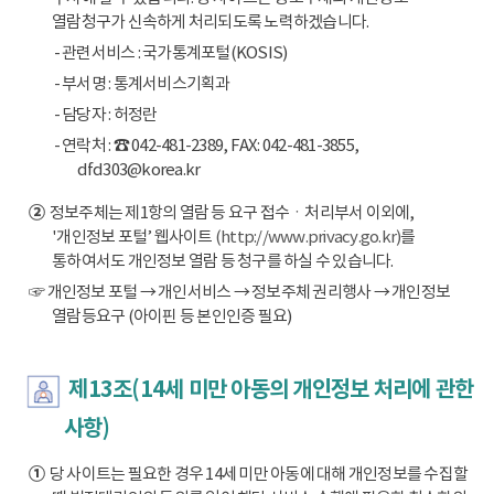
열람청구가 신속하게 처리되도록 노력하겠습니다.
- 관련서비스 : 국가통계포털(KOSIS)
- 부서명 : 통계서비스기획과
- 담당자 : 허정란
- 연락처 : ☎ 042-481-2389, FAX: 042-481-3855,
dfd303@korea.kr
②
정보주체는 제1항의 열람 등 요구 접수ㆍ처리부서 이외에,
'개인정보 포털’ 웹사이트
(http://www.privacy.go.kr)
를
통하여서도 개인정보 열람 등 청구를 하실 수 있습니다.
☞ 개인정보 포털 → 개인서비스 → 정보주체 권리행사 → 개인정보
열람등요구 (아이핀 등 본인인증 필요)
제13조(14세 미만 아동의 개인정보 처리에 관한
사항)
①
당 사이트는 필요한 경우 14세 미만 아동에 대해 개인정보를 수집할