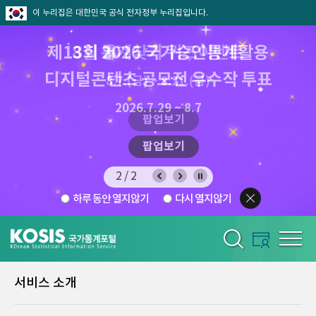
이 누리집은 대한민국 공식 전자정부 누리집입니다.
제13회 2026 국가승인통계활용
8월 통계찾기 퀴즈이벤트
디지털콘텐츠 공모전 우수작 투표
8.7.(금) ~ 8.21.(금)
2026.7.29 ~ 8.7
팝업보기
팝업보기
2/2
하루 동안 열지않기
다시 열지않기
서비스 소개