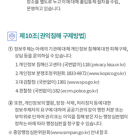
장소를 별도로 두고 이에 대해 출입통제 절차를 수립,
운영하고 있습니다.
제10조(권익침해 구제방법)
①
정보주체는 아래의 기관에 대해 개인정보 침해에 대한 피해구제,
상담 등을 문의하실 수 있습니다.
1. 개인정보 침해신고센터: (국번없이) 118
(privacy.kisa.or.kr)
2. 개인정보 분쟁조정위원회: 1833-6972
(www.kopico.go.kr)
3. 대검찰청: (국번없이) 1301
(www.spo.go.kr)
4. 경찰청: (국번없이) 182
(ecrm.police.go.kr)
②
또한, 개인정보의 열람, 정정·삭제, 처리정지 등에 대한
정보주체자의 요구에 대하여 공공기관의 장이 행한 처분 또는
부작위로 인하여 권리 또는 이익을 침해 받은 자는 행정심판법이
정하는 바에 따라 행정심판을 청구할 수 있습니다.
※ 중앙행정심판위원회
(www.simpan.go.kr)
안내 참조