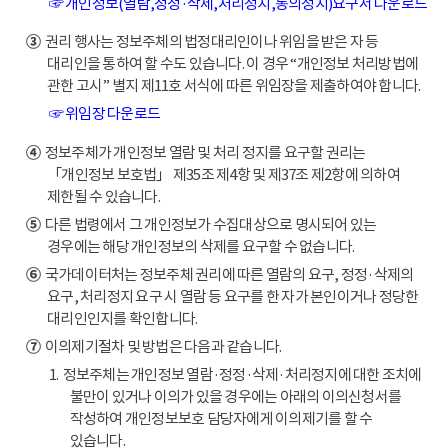
☞ 개인정보(열람,정정·삭제,처리정지,동의정지)요구서 다운로드
③
권리 행사는 정보주체의 법정대리인이나 위임을 받은 자 등
대리인을 통하여 할 수도 있습니다. 이 경우 “개인정보 처리방법에
관한 고시” 별지 제11호 서식에 따른 위임장을 제출하여야 합니다.
☞ 위임장 다운로드
④
정보주체가 개인정보 열람 및 처리 정지를 요구할 권리는
「개인정보 보호법」 제35조 제4항 및 제37조 제2항에 의하여
제한될 수 있습니다.
⑤
다른 법령에서 그 개인정보가 수집대상으로 명시되어 있는
경우에는 해당 개인정보의 삭제를 요구할 수 없습니다.
⑥
국가데이터처는 정보주체 권리에 따른 열람의 요구, 정정·삭제의
요구, 처리정지 요구 시 열람 등 요구를 한 자가 본인이거나 정당한
대리인인지를 확인합니다.
⑦
이의제기절차 및 방법은 다음과 같습니다.
1. 정보주체는 개인정보 열람·정정·삭제·처리정지에 대한 조치에
불만이 있거나 이의가 있을 경우에는 아래의 이의신청서를
작성하여 개인정보보호 담당자에게 이의제기를 할 수
있습니다.