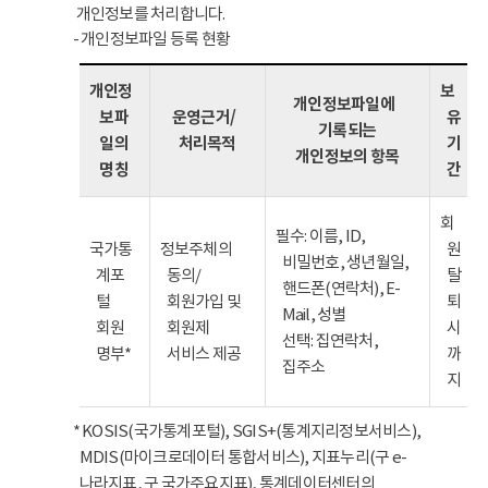
개인정보를 처리합니다.
- 개인정보파일 등록 현황
개인정
보
개인정보파일에
보파
운영근거/
유
기록되는
일의
처리목적
기
개인정보의 항목
명칭
간
회
필수: 이름, ID,
국가통
정보주체의
원
비밀번호, 생년월일,
계포
동의/
탈
핸드폰(연락처), E-
털
회원가입 및
퇴
Mail, 성별
회원
회원제
시
선택: 집연락처,
명부*
서비스 제공
까
집주소
지
* KOSIS(국가통계포털), SGIS+(통계지리정보서비스),
MDIS(마이크로데이터 통합서비스), 지표누리(구 e-
나라지표, 구 국가주요지표), 통계데이터센터의