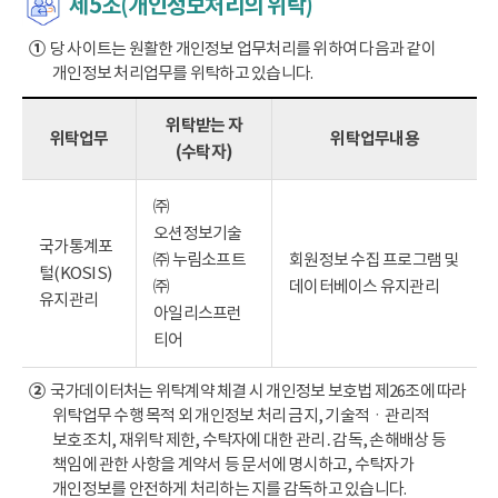
제5조(개인정보처리의 위탁)
①
당 사이트는 원활한 개인정보 업무처리를 위하여 다음과 같이
개인정보 처리업무를 위탁하고 있습니다.
위탁받는 자
위탁업무
위탁업무내용
(수탁자)
㈜
오션정보기술
국가통계포
㈜ 누림소프트
회원정보 수집 프로그램 및
털(KOSIS)
㈜
데이터베이스 유지관리
유지관리
아일리스프런
티어
②
국가데이터처는 위탁계약 체결 시 개인정보 보호법 제26조에 따라
위탁업무 수행 목적 외 개인정보 처리 금지, 기술적ㆍ관리적
보호조치, 재위탁 제한, 수탁자에 대한 관리․감독, 손해배상 등
책임에 관한 사항을 계약서 등 문서에 명시하고, 수탁자가
개인정보를 안전하게 처리하는 지를 감독하고 있습니다.