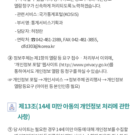
열람청구가 신속하게 처리되도록 노력하겠습니다.
- 관련서비스 : 국가통계포털(KOSIS)
- 부서명 : 통계서비스기획과
- 담당자 : 허정란
- 연락처 : ☎ 042-481-2389, FAX: 042-481-3855,
dfd303@korea.kr
②
정보주체는 제1항의 열람 등 요구 접수ㆍ처리부서 이외에,
'개인정보 포털’ 웹사이트
(http://www.privacy.go.kr)
를
통하여서도 개인정보 열람 등 청구를 하실 수 있습니다.
☞ 개인정보 포털 → 개인서비스 → 정보주체 권리행사 → 개인정보
열람등요구 (아이핀 등 본인인증 필요)
제13조(14세 미만 아동의 개인정보 처리에 관한
사항)
①
당 사이트는 필요한 경우 14세 미만 아동에 대해 개인정보를 수집할