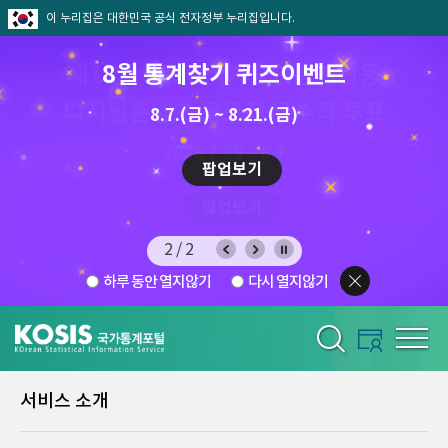
이 누리집은 대한민국 공식 전자정부 누리집입니다.
8월 통계찾기 퀴즈이벤트
8.7.(금) ~ 8.21.(금)
2026.7.29 ~ 8.7
팝업보기
2/2
하루 동안 열지않기
다시 열지않기
서비스 소개