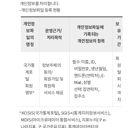
개인정보를 처리합니다.
- 개인정보파일 등록 현황
개인정
보
개인정보파일에
보파
운영근거/
유
기록되는
일의
처리목적
기
개인정보의 항목
명칭
간
회
필수: 이름, ID,
국가통
정보주체의
원
비밀번호, 생년월일,
계포
동의/
탈
핸드폰(연락처), E-
털
회원가입 및
퇴
Mail, 성별
회원
회원제
시
선택: 집연락처,
명부*
서비스 제공
까
집주소
지
* KOSIS(국가통계포털), SGIS+(통계지리정보서비스),
MDIS(마이크로데이터 통합서비스), 지표누리(구 e-
나라지표, 구 국가주요지표), 통계데이터센터의