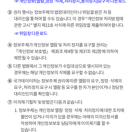
☞ 개인정보(열람,정정·삭제,처리정지,동의정지)요구서 다운로드
③
권리 행사는 정보주체의 법정대리인이나 위임을 받은 자 등
대리인을 통하여 할 수도 있습니다. 이 경우 “개인정보 처리방법에
관한 고시” 별지 제11호 서식에 따른 위임장을 제출하여야 합니다.
☞ 위임장 다운로드
④
정보주체가 개인정보 열람 및 처리 정지를 요구할 권리는
「개인정보 보호법」 제35조 제4항 및 제37조 제2항에 의하여
제한될 수 있습니다.
⑤
다른 법령에서 그 개인정보가 수집대상으로 명시되어 있는
경우에는 해당 개인정보의 삭제를 요구할 수 없습니다.
⑥
국가데이터처는 정보주체 권리에 따른 열람의 요구, 정정·삭제의
요구, 처리정지 요구 시 열람 등 요구를 한 자가 본인이거나 정당한
대리인인지를 확인합니다.
⑦
이의제기절차 및 방법은 다음과 같습니다.
1. 정보주체는 개인정보 열람·정정·삭제·처리정지에 대한 조치에
불만이 있거나 이의가 있을 경우에는 아래의 이의신청서를
작성하여 개인정보보호 담당자에게 이의제기를 할 수
있습니다.