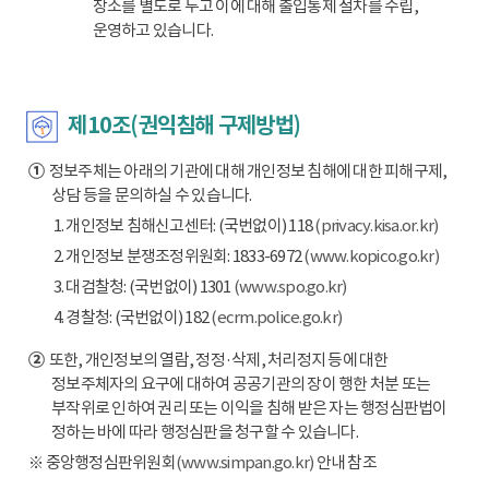
장소를 별도로 두고 이에 대해 출입통제 절차를 수립,
운영하고 있습니다.
제10조(권익침해 구제방법)
①
정보주체는 아래의 기관에 대해 개인정보 침해에 대한 피해구제,
상담 등을 문의하실 수 있습니다.
1. 개인정보 침해신고센터: (국번없이) 118
(privacy.kisa.or.kr)
2. 개인정보 분쟁조정위원회: 1833-6972
(www.kopico.go.kr)
3. 대검찰청: (국번없이) 1301
(www.spo.go.kr)
4. 경찰청: (국번없이) 182
(ecrm.police.go.kr)
②
또한, 개인정보의 열람, 정정·삭제, 처리정지 등에 대한
정보주체자의 요구에 대하여 공공기관의 장이 행한 처분 또는
부작위로 인하여 권리 또는 이익을 침해 받은 자는 행정심판법이
정하는 바에 따라 행정심판을 청구할 수 있습니다.
※ 중앙행정심판위원회
(www.simpan.go.kr)
안내 참조