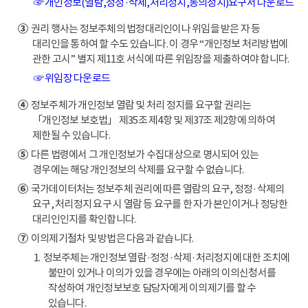
☞ 개인정보(열람,정정·삭제,처리정지,동의정지)요구서 다운로드
③
권리 행사는 정보주체의 법정대리인이나 위임을 받은 자 등
대리인을 통하여 할 수도 있습니다. 이 경우 “개인정보 처리방법에
관한 고시” 별지 제11호 서식에 따른 위임장을 제출하여야 합니다.
☞ 위임장 다운로드
④
정보주체가 개인정보 열람 및 처리 정지를 요구할 권리는
「개인정보 보호법」 제35조 제4항 및 제37조 제2항에 의하여
제한될 수 있습니다.
⑤
다른 법령에서 그 개인정보가 수집대상으로 명시되어 있는
경우에는 해당 개인정보의 삭제를 요구할 수 없습니다.
⑥
국가데이터처는 정보주체 권리에 따른 열람의 요구, 정정·삭제의
요구, 처리정지 요구 시 열람 등 요구를 한 자가 본인이거나 정당한
대리인인지를 확인합니다.
⑦
이의제기절차 및 방법은 다음과 같습니다.
1. 정보주체는 개인정보 열람·정정·삭제·처리정지에 대한 조치에
불만이 있거나 이의가 있을 경우에는 아래의 이의신청서를
작성하여 개인정보보호 담당자에게 이의제기를 할 수
있습니다.