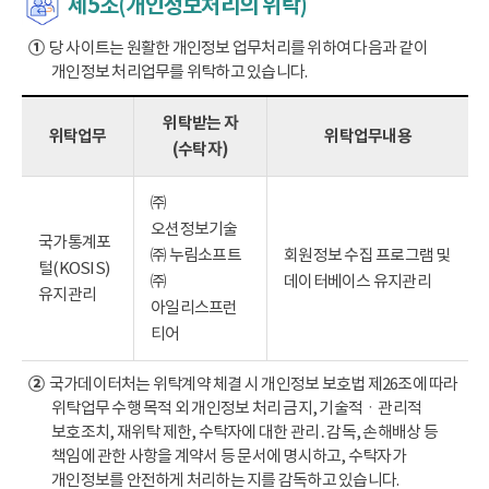
제5조(개인정보처리의 위탁)
①
당 사이트는 원활한 개인정보 업무처리를 위하여 다음과 같이
개인정보 처리업무를 위탁하고 있습니다.
위탁받는 자
위탁업무
위탁업무내용
(수탁자)
㈜
오션정보기술
국가통계포
㈜ 누림소프트
회원정보 수집 프로그램 및
털(KOSIS)
㈜
데이터베이스 유지관리
유지관리
아일리스프런
티어
②
국가데이터처는 위탁계약 체결 시 개인정보 보호법 제26조에 따라
위탁업무 수행 목적 외 개인정보 처리 금지, 기술적ㆍ관리적
보호조치, 재위탁 제한, 수탁자에 대한 관리․감독, 손해배상 등
책임에 관한 사항을 계약서 등 문서에 명시하고, 수탁자가
개인정보를 안전하게 처리하는 지를 감독하고 있습니다.