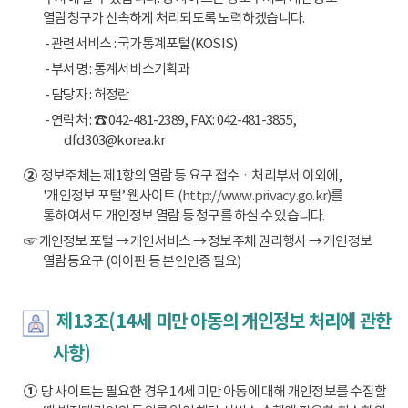
열람청구가 신속하게 처리되도록 노력하겠습니다.
- 관련서비스 : 국가통계포털(KOSIS)
- 부서명 : 통계서비스기획과
- 담당자 : 허정란
- 연락처 : ☎ 042-481-2389, FAX: 042-481-3855,
dfd303@korea.kr
②
정보주체는 제1항의 열람 등 요구 접수ㆍ처리부서 이외에,
'개인정보 포털’ 웹사이트
(http://www.privacy.go.kr)
를
통하여서도 개인정보 열람 등 청구를 하실 수 있습니다.
☞ 개인정보 포털 → 개인서비스 → 정보주체 권리행사 → 개인정보
열람등요구 (아이핀 등 본인인증 필요)
제13조(14세 미만 아동의 개인정보 처리에 관한
사항)
①
당 사이트는 필요한 경우 14세 미만 아동에 대해 개인정보를 수집할