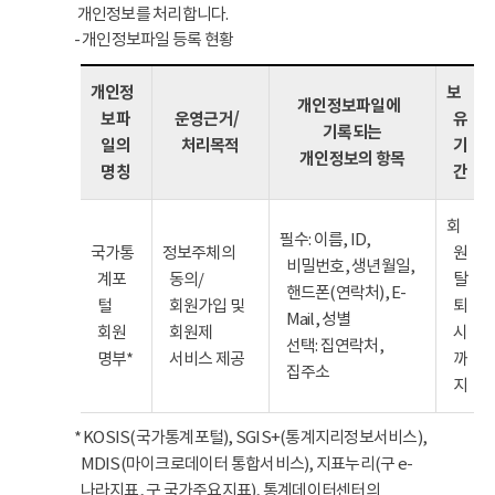
개인정보를 처리합니다.
- 개인정보파일 등록 현황
개인정
보
개인정보파일에
보파
운영근거/
유
기록되는
일의
처리목적
기
개인정보의 항목
명칭
간
회
필수: 이름, ID,
국가통
정보주체의
원
비밀번호, 생년월일,
계포
동의/
탈
핸드폰(연락처), E-
털
회원가입 및
퇴
Mail, 성별
회원
회원제
시
선택: 집연락처,
명부*
서비스 제공
까
집주소
지
* KOSIS(국가통계포털), SGIS+(통계지리정보서비스),
MDIS(마이크로데이터 통합서비스), 지표누리(구 e-
나라지표, 구 국가주요지표), 통계데이터센터의