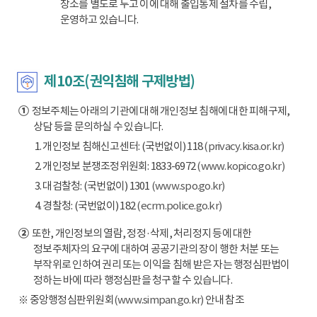
장소를 별도로 두고 이에 대해 출입통제 절차를 수립,
운영하고 있습니다.
제10조(권익침해 구제방법)
①
정보주체는 아래의 기관에 대해 개인정보 침해에 대한 피해구제,
상담 등을 문의하실 수 있습니다.
1. 개인정보 침해신고센터: (국번없이) 118
(privacy.kisa.or.kr)
2. 개인정보 분쟁조정위원회: 1833-6972
(www.kopico.go.kr)
3. 대검찰청: (국번없이) 1301
(www.spo.go.kr)
4. 경찰청: (국번없이) 182
(ecrm.police.go.kr)
②
또한, 개인정보의 열람, 정정·삭제, 처리정지 등에 대한
정보주체자의 요구에 대하여 공공기관의 장이 행한 처분 또는
부작위로 인하여 권리 또는 이익을 침해 받은 자는 행정심판법이
정하는 바에 따라 행정심판을 청구할 수 있습니다.
※ 중앙행정심판위원회
(www.simpan.go.kr)
안내 참조