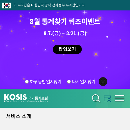
이 누리집은 대한민국 공식 전자정부 누리집입니다.
8월 통계찾기 퀴즈이벤트
8.7.(금) ~ 8.21.(금)
팝업보기
하루 동안 열지않기
다시 열지않기
서비스 소개