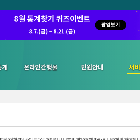
8월 통계찾기 퀴즈이벤트
팝업보기
8.7.(금) ~ 8.21.(금)
통계
온라인간행물
민원안내
통합검색
서비
털(이하 “당 사이트”)은 개인정보 보호법 제30조에 따라 정보주체의 개인정보