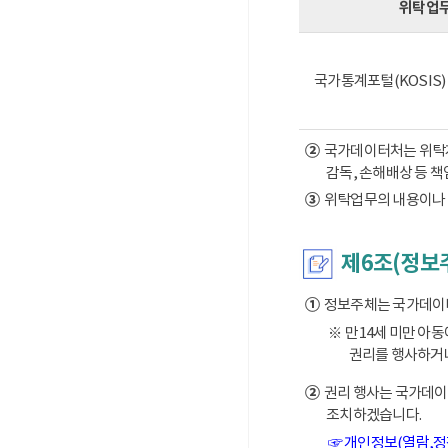
위탁업
국가통계포털(KOSIS
②
국가데이터처는 위탁계약
감독, 손해배상 등 
③
위탁업무의 내용이나 
제6조(정보
①
정보주체는 국가데이터처
※ 만14세 미만 아
권리를 행사하거나
②
권리 행사는 국가데이터
조치하겠습니다.
☞ 개인정보(열람,