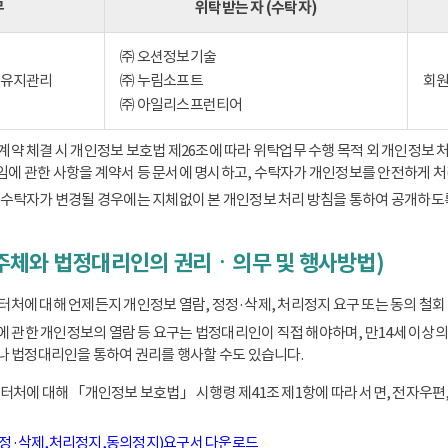
무
위탁받는 자 (수탁자)
㈜ 오션정보기술
) 유지관리
㈜ 누림소프트
회원
㈜ 아일리스프런티어
 체결 시 개인정보 보호법 제26조에 따라 위탁업무 수행 목적 외 개인정보 처
책임에 관한 사항을 계약서 등 문서에 명시하고, 수탁자가 개인정보를 안전하게 
수탁자가 변경될 경우에는 지체없이 본 개인정보 처리 방침을 통하여 공개하도
주체와 법정대리인의 권리ㆍ의무 및 행사방법)
에 대해 언제든지 개인정보 열람, 정정·삭제, 처리정지 요구 또는 동의 철회 
동에 관한 개인정보의 열람 등 요구는 법정대리인이 직접 해야하며, 만14세 
 법정대리인을 통하여 권리를 행사할 수도 있습니다.
처에 대해 「개인정보 보호법」 시행령 제41조 제1항에 따라 서면, 전자우편,
정정·삭제,처리정지,동의정지)요구서 다운로드