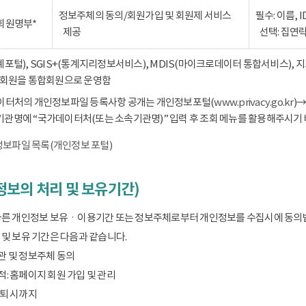
정보주체의 동의/회원가입 및 회원제 서비스
필수: 이름, 
회원명부*
제공
선택: 집연
통계포털), SGIS+(통계지리정보서비스), MDIS(마이크로데이터 통합서비스),
회원을 통합회원으로 운영함
데이터처의 개인정보파일 등록사항 공개는 개인정보포털(
www.privacy.go.kr
)
기관명에 “국가데이터처(또는 소속기관명)” 입력 후 조회 메뉴를 활용해주시기 
보파일 목록(개인정보 포털)
보의 처리 및 보유기간)
따른 개인정보 보유ㆍ이용기간 또는 정보주체로부터 개인정보를 수집시에 동의
및 보유 기간은 다음과 같습니다.
관 및 정보주체 동의
: 홈페이지 회원 가입 및 관리
탈퇴 시까지