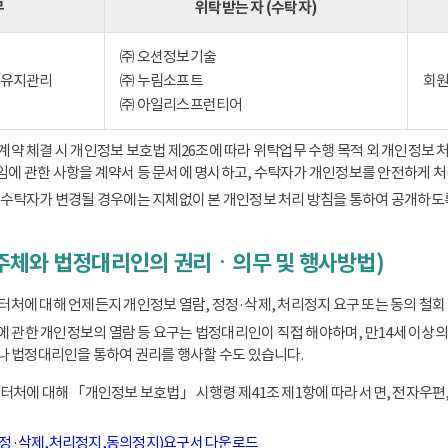
무
위탁받는 자 (수탁자)
㈜ 오션정보기술
) 유지관리
㈜ 누림소프트
회원
㈜ 아일리스프런티어
 체결 시 개인정보 보호법 제26조에 따라 위탁업무 수행 목적 외 개인정보 처
책임에 관한 사항을 계약서 등 문서에 명시하고, 수탁자가 개인정보를 안전하게 
수탁자가 변경될 경우에는 지체없이 본 개인정보 처리 방침을 통하여 공개하도
주체와 법정대리인의 권리ㆍ의무 및 행사방법)
에 대해 언제든지 개인정보 열람, 정정·삭제, 처리정지 요구 또는 동의 철회 
동에 관한 개인정보의 열람 등 요구는 법정대리인이 직접 해야하며, 만14세 
 법정대리인을 통하여 권리를 행사할 수도 있습니다.
처에 대해 「개인정보 보호법」 시행령 제41조 제1항에 따라 서면, 전자우편,
정정·삭제,처리정지,동의정지)요구서 다운로드