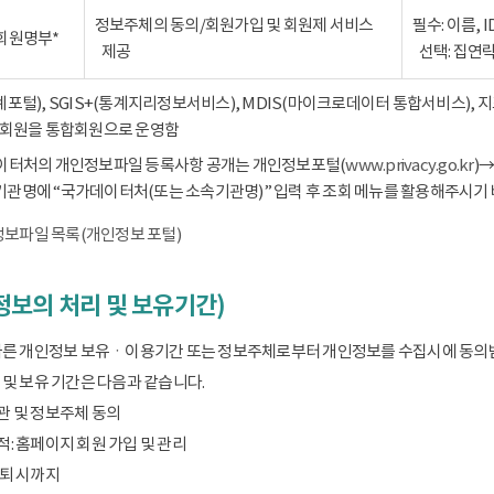
정보주체의 동의/회원가입 및 회원제 서비스
필수: 이름, 
회원명부*
제공
선택: 집연
통계포털), SGIS+(통계지리정보서비스), MDIS(마이크로데이터 통합서비스),
회원을 통합회원으로 운영함
데이터처의 개인정보파일 등록사항 공개는 개인정보포털(
www.privacy.go.kr
)
기관명에 “국가데이터처(또는 소속기관명)” 입력 후 조회 메뉴를 활용해주시기 
보파일 목록(개인정보 포털)
보의 처리 및 보유기간)
따른 개인정보 보유ㆍ이용기간 또는 정보주체로부터 개인정보를 수집시에 동의
및 보유 기간은 다음과 같습니다.
관 및 정보주체 동의
: 홈페이지 회원 가입 및 관리
탈퇴 시까지