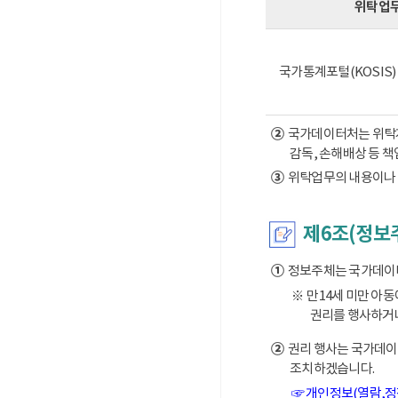
위탁업
국가통계포털(KOSIS
②
국가데이터처는 위탁계약
감독, 손해배상 등 
③
위탁업무의 내용이나 
제6조(정보
①
정보주체는 국가데이터처
※ 만14세 미만 아
권리를 행사하거나
②
권리 행사는 국가데이터
조치하겠습니다.
☞ 개인정보(열람,