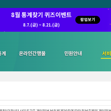
8월 통계찾기 퀴즈이벤트
팝업보기
8.7.(금) ~ 8.21.(금)
통계
온라인간행물
민원안내
통합검색
서비
털(이하 “당 사이트”)은 개인정보 보호법 제30조에 따라 정보주체의 개인정보