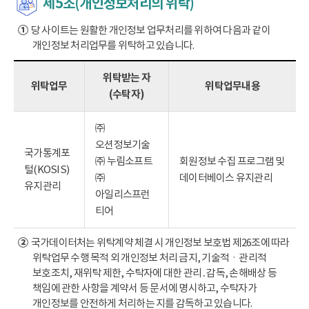
제5조(개인정보처리의 위탁)
①
당 사이트는 원활한 개인정보 업무처리를 위하여 다음과 같이
개인정보 처리업무를 위탁하고 있습니다.
위탁받는 자
위탁업무
위탁업무내용
(수탁자)
㈜
오션정보기술
국가통계포
㈜ 누림소프트
회원정보 수집 프로그램 및
털(KOSIS)
㈜
데이터베이스 유지관리
유지관리
아일리스프런
티어
②
국가데이터처는 위탁계약 체결 시 개인정보 보호법 제26조에 따라
위탁업무 수행 목적 외 개인정보 처리 금지, 기술적ㆍ관리적
보호조치, 재위탁 제한, 수탁자에 대한 관리․감독, 손해배상 등
책임에 관한 사항을 계약서 등 문서에 명시하고, 수탁자가
개인정보를 안전하게 처리하는 지를 감독하고 있습니다.