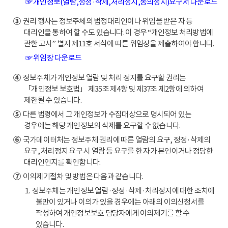
☞ 개인정보(열람,정정·삭제,처리정지,동의정지)요구서 다운로드
③
권리 행사는 정보주체의 법정대리인이나 위임을 받은 자 등
대리인을 통하여 할 수도 있습니다. 이 경우 “개인정보 처리방법에
관한 고시” 별지 제11호 서식에 따른 위임장을 제출하여야 합니다.
☞ 위임장 다운로드
④
정보주체가 개인정보 열람 및 처리 정지를 요구할 권리는
「개인정보 보호법」 제35조 제4항 및 제37조 제2항에 의하여
제한될 수 있습니다.
⑤
다른 법령에서 그 개인정보가 수집대상으로 명시되어 있는
경우에는 해당 개인정보의 삭제를 요구할 수 없습니다.
⑥
국가데이터처는 정보주체 권리에 따른 열람의 요구, 정정·삭제의
요구, 처리정지 요구 시 열람 등 요구를 한 자가 본인이거나 정당한
대리인인지를 확인합니다.
⑦
이의제기절차 및 방법은 다음과 같습니다.
1. 정보주체는 개인정보 열람·정정·삭제·처리정지에 대한 조치에
불만이 있거나 이의가 있을 경우에는 아래의 이의신청서를
작성하여 개인정보보호 담당자에게 이의제기를 할 수
있습니다.