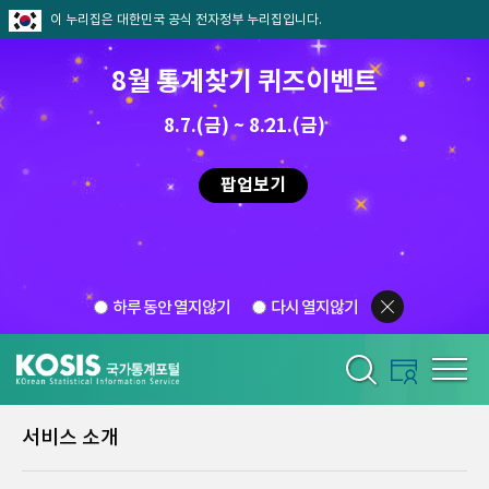
이 누리집은 대한민국 공식 전자정부 누리집입니다.
8월 통계찾기 퀴즈이벤트
8.7.(금) ~ 8.21.(금)
팝업보기
하루 동안 열지않기
다시 열지않기
서비스 소개