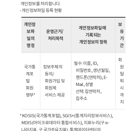
개인정보를 처리합니다.
- 개인정보파일 등록 현황
개인정
보
개인정보파일에
보파
운영근거/
유
기록되는
일의
처리목적
기
개인정보의 항목
명칭
간
회
필수: 이름, ID,
국가통
정보주체의
원
비밀번호, 생년월일,
계포
동의/
탈
핸드폰(연락처), E-
털
회원가입 및
퇴
Mail, 성별
회원
회원제
시
선택: 집연락처,
명부*
서비스 제공
까
집주소
지
* KOSIS(국가통계포털), SGIS+(통계지리정보서비스),
MDIS(마이크로데이터 통합서비스), 지표누리(구 e-
나라지표, 구 국가주요지표), 통계데이터센터의