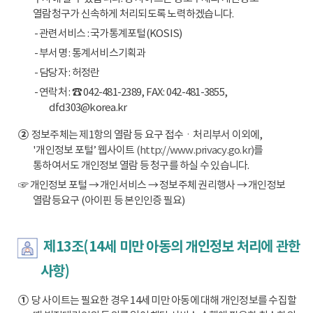
열람청구가 신속하게 처리되도록 노력하겠습니다.
- 관련서비스 : 국가통계포털(KOSIS)
- 부서명 : 통계서비스기획과
- 담당자 : 허정란
- 연락처 : ☎ 042-481-2389, FAX: 042-481-3855,
dfd303@korea.kr
②
정보주체는 제1항의 열람 등 요구 접수ㆍ처리부서 이외에,
'개인정보 포털’ 웹사이트
(http://www.privacy.go.kr)
를
통하여서도 개인정보 열람 등 청구를 하실 수 있습니다.
☞ 개인정보 포털 → 개인서비스 → 정보주체 권리행사 → 개인정보
열람등요구 (아이핀 등 본인인증 필요)
제13조(14세 미만 아동의 개인정보 처리에 관한
사항)
①
당 사이트는 필요한 경우 14세 미만 아동에 대해 개인정보를 수집할