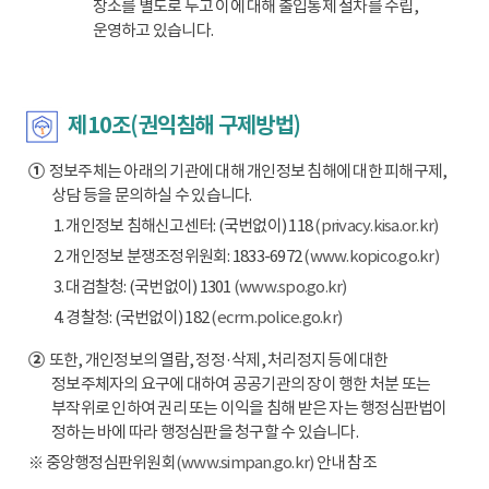
장소를 별도로 두고 이에 대해 출입통제 절차를 수립,
운영하고 있습니다.
제10조(권익침해 구제방법)
①
정보주체는 아래의 기관에 대해 개인정보 침해에 대한 피해구제,
상담 등을 문의하실 수 있습니다.
1. 개인정보 침해신고센터: (국번없이) 118
(privacy.kisa.or.kr)
2. 개인정보 분쟁조정위원회: 1833-6972
(www.kopico.go.kr)
3. 대검찰청: (국번없이) 1301
(www.spo.go.kr)
4. 경찰청: (국번없이) 182
(ecrm.police.go.kr)
②
또한, 개인정보의 열람, 정정·삭제, 처리정지 등에 대한
정보주체자의 요구에 대하여 공공기관의 장이 행한 처분 또는
부작위로 인하여 권리 또는 이익을 침해 받은 자는 행정심판법이
정하는 바에 따라 행정심판을 청구할 수 있습니다.
※ 중앙행정심판위원회
(www.simpan.go.kr)
안내 참조