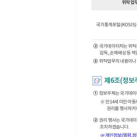
위탁업
국가통계포털(KOSIS
②
국가데이터처는 위탁계약
감독, 손해배상 등 
③
위탁업무의 내용이나 
제6조(정보
①
정보주체는 국가데이터처
※ 만14세 미만 아
권리를 행사하거나
②
권리 행사는 국가데이터
조치하겠습니다.
☞ 개인정보(열람,