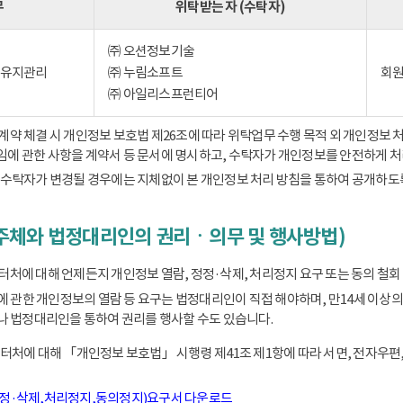
무
위탁받는 자 (수탁자)
㈜ 오션정보기술
) 유지관리
㈜ 누림소프트
회원
㈜ 아일리스프런티어
 체결 시 개인정보 보호법 제26조에 따라 위탁업무 수행 목적 외 개인정보 처
책임에 관한 사항을 계약서 등 문서에 명시하고, 수탁자가 개인정보를 안전하게 
수탁자가 변경될 경우에는 지체없이 본 개인정보 처리 방침을 통하여 공개하도
주체와 법정대리인의 권리ㆍ의무 및 행사방법)
에 대해 언제든지 개인정보 열람, 정정·삭제, 처리정지 요구 또는 동의 철회 
동에 관한 개인정보의 열람 등 요구는 법정대리인이 직접 해야하며, 만14세 
 법정대리인을 통하여 권리를 행사할 수도 있습니다.
처에 대해 「개인정보 보호법」 시행령 제41조 제1항에 따라 서면, 전자우편,
정정·삭제,처리정지,동의정지)요구서 다운로드