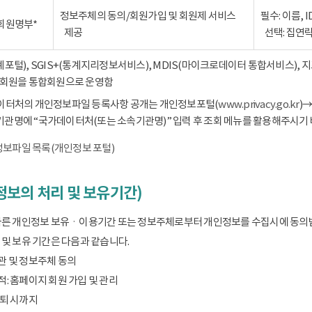
정보주체의 동의/회원가입 및 회원제 서비스
필수: 이름, 
회원명부*
제공
선택: 집연
통계포털), SGIS+(통계지리정보서비스), MDIS(마이크로데이터 통합서비스),
회원을 통합회원으로 운영함
데이터처의 개인정보파일 등록사항 공개는 개인정보포털(
www.privacy.go.kr
)
기관명에 “국가데이터처(또는 소속기관명)” 입력 후 조회 메뉴를 활용해주시기 
보파일 목록(개인정보 포털)
보의 처리 및 보유기간)
따른 개인정보 보유ㆍ이용기간 또는 정보주체로부터 개인정보를 수집시에 동의
및 보유 기간은 다음과 같습니다.
관 및 정보주체 동의
: 홈페이지 회원 가입 및 관리
탈퇴 시까지