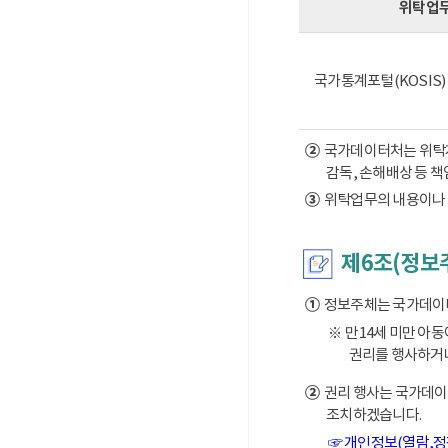
위탁업
국가통계포털(KOSIS
②
국가데이터처는 위탁계약
감독, 손해배상 등 
③
위탁업무의 내용이나 
제6조(정보
①
정보주체는 국가데이터처
※ 만14세 미만 아
권리를 행사하거나
②
권리 행사는 국가데이터
조치하겠습니다.
☞ 개인정보(열람,