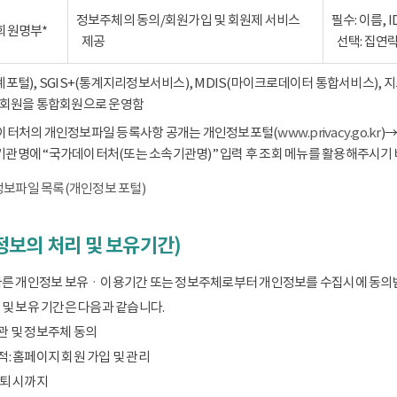
정보주체의 동의/회원가입 및 회원제 서비스
필수: 이름, 
회원명부*
제공
선택: 집연
통계포털), SGIS+(통계지리정보서비스), MDIS(마이크로데이터 통합서비스),
회원을 통합회원으로 운영함
데이터처의 개인정보파일 등록사항 공개는 개인정보포털(
www.privacy.go.kr
)
기관명에 “국가데이터처(또는 소속기관명)” 입력 후 조회 메뉴를 활용해주시기 
보파일 목록(개인정보 포털)
보의 처리 및 보유기간)
따른 개인정보 보유ㆍ이용기간 또는 정보주체로부터 개인정보를 수집시에 동의
및 보유 기간은 다음과 같습니다.
관 및 정보주체 동의
: 홈페이지 회원 가입 및 관리
탈퇴 시까지