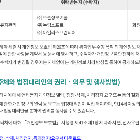
무
위탁받는 자 (수탁자)
㈜ 오션정보기술
) 유지관리
㈜ 누림소프트
회원
㈜ 아일리스프런티어
 체결 시 개인정보 보호법 제26조에 따라 위탁업무 수행 목적 외 개인정보 처
책임에 관한 사항을 계약서 등 문서에 명시하고, 수탁자가 개인정보를 안전하게 
수탁자가 변경될 경우에는 지체없이 본 개인정보 처리 방침을 통하여 공개하도
주체와 법정대리인의 권리ㆍ의무 및 행사방법)
에 대해 언제든지 개인정보 열람, 정정·삭제, 처리정지 요구 또는 동의 철회 
동에 관한 개인정보의 열람 등 요구는 법정대리인이 직접 해야하며, 만14세 
 법정대리인을 통하여 권리를 행사할 수도 있습니다.
처에 대해 「개인정보 보호법」 시행령 제41조 제1항에 따라 서면, 전자우편,
정정·삭제,처리정지,동의정지)요구서 다운로드