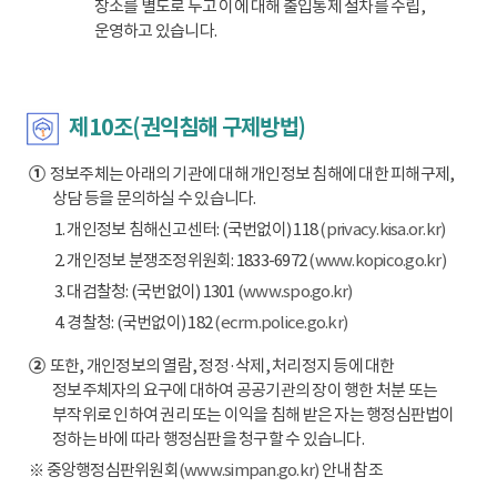
장소를 별도로 두고 이에 대해 출입통제 절차를 수립,
운영하고 있습니다.
제10조(권익침해 구제방법)
①
정보주체는 아래의 기관에 대해 개인정보 침해에 대한 피해구제,
상담 등을 문의하실 수 있습니다.
1. 개인정보 침해신고센터: (국번없이) 118
(privacy.kisa.or.kr)
2. 개인정보 분쟁조정위원회: 1833-6972
(www.kopico.go.kr)
3. 대검찰청: (국번없이) 1301
(www.spo.go.kr)
4. 경찰청: (국번없이) 182
(ecrm.police.go.kr)
②
또한, 개인정보의 열람, 정정·삭제, 처리정지 등에 대한
정보주체자의 요구에 대하여 공공기관의 장이 행한 처분 또는
부작위로 인하여 권리 또는 이익을 침해 받은 자는 행정심판법이
정하는 바에 따라 행정심판을 청구할 수 있습니다.
※ 중앙행정심판위원회
(www.simpan.go.kr)
안내 참조