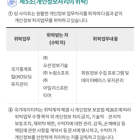
제5조(개인정보처리의 위탁)
①
당 사이트는 원활한 개인정보 업무처리를 위하여 다음과 같이
개인정보 처리업무를 위탁하고 있습니다.
위탁받는 자
위탁업무
위탁업무내용
(수탁자)
㈜
오션정보기술
국가통계포
㈜ 누림소프트
회원정보 수집 프로그램 및
털(KOSIS)
㈜
데이터베이스 유지관리
유지관리
아일리스프런
티어
②
국가데이터처는 위탁계약 체결 시 개인정보 보호법 제26조에 따라
위탁업무 수행 목적 외 개인정보 처리 금지, 기술적ㆍ관리적
보호조치, 재위탁 제한, 수탁자에 대한 관리․감독, 손해배상 등
책임에 관한 사항을 계약서 등 문서에 명시하고, 수탁자가
개인정보를 안전하게 처리하는 지를 감독하고 있습니다.