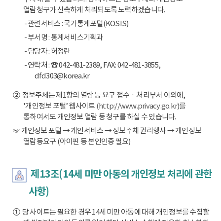
열람청구가 신속하게 처리되도록 노력하겠습니다.
- 관련서비스 : 국가통계포털(KOSIS)
- 부서명 : 통계서비스기획과
- 담당자 : 허정란
- 연락처 : ☎ 042-481-2389, FAX: 042-481-3855,
dfd303@korea.kr
②
정보주체는 제1항의 열람 등 요구 접수ㆍ처리부서 이외에,
'개인정보 포털’ 웹사이트
(http://www.privacy.go.kr)
를
통하여서도 개인정보 열람 등 청구를 하실 수 있습니다.
☞ 개인정보 포털 → 개인서비스 → 정보주체 권리행사 → 개인정보
열람등요구 (아이핀 등 본인인증 필요)
제13조(14세 미만 아동의 개인정보 처리에 관한
사항)
①
당 사이트는 필요한 경우 14세 미만 아동에 대해 개인정보를 수집할