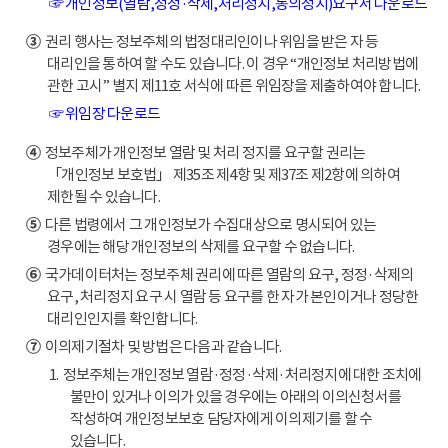
☞ 개인정보(열람,정정·삭제,처리정지,동의정지)요구서 다운로드
③
권리 행사는 정보주체의 법정대리인이나 위임을 받은 자 등
대리인을 통하여 할 수도 있습니다. 이 경우 “개인정보 처리방법에
관한 고시” 별지 제11호 서식에 따른 위임장을 제출하여야 합니다.
☞ 위임장 다운로드
④
정보주체가 개인정보 열람 및 처리 정지를 요구할 권리는
「개인정보 보호법」 제35조 제4항 및 제37조 제2항에 의하여
제한될 수 있습니다.
⑤
다른 법령에서 그 개인정보가 수집대상으로 명시되어 있는
경우에는 해당 개인정보의 삭제를 요구할 수 없습니다.
⑥
국가데이터처는 정보주체 권리에 따른 열람의 요구, 정정·삭제의
요구, 처리정지 요구 시 열람 등 요구를 한 자가 본인이거나 정당한
대리인인지를 확인합니다.
⑦
이의제기절차 및 방법은 다음과 같습니다.
1. 정보주체는 개인정보 열람·정정·삭제·처리정지에 대한 조치에
불만이 있거나 이의가 있을 경우에는 아래의 이의신청서를
작성하여 개인정보보호 담당자에게 이의제기를 할 수
있습니다.