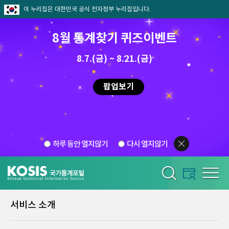
이 누리집은 대한민국 공식 전자정부 누리집입니다.
8월 통계찾기 퀴즈이벤트
8.7.(금) ~ 8.21.(금)
팝업보기
하루 동안 열지않기
다시 열지않기
서비스 소개