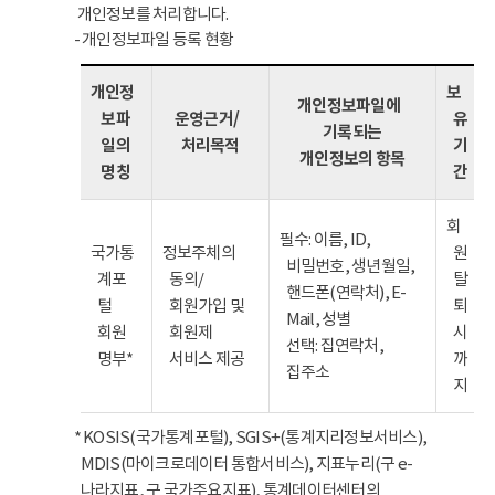
개인정보를 처리합니다.
- 개인정보파일 등록 현황
개인정
보
개인정보파일에
보파
운영근거/
유
기록되는
일의
처리목적
기
개인정보의 항목
명칭
간
회
필수: 이름, ID,
국가통
정보주체의
원
비밀번호, 생년월일,
계포
동의/
탈
핸드폰(연락처), E-
털
회원가입 및
퇴
Mail, 성별
회원
회원제
시
선택: 집연락처,
명부*
서비스 제공
까
집주소
지
* KOSIS(국가통계포털), SGIS+(통계지리정보서비스),
MDIS(마이크로데이터 통합서비스), 지표누리(구 e-
나라지표, 구 국가주요지표), 통계데이터센터의