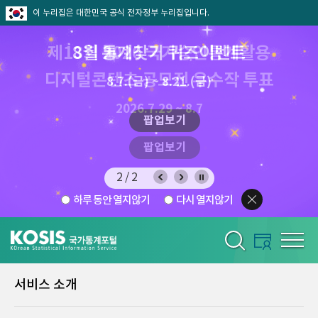
이 누리집은 대한민국 공식 전자정부 누리집입니다.
8월 통계찾기 퀴즈이벤트
8.7.(금) ~ 8.21.(금)
2026.7.29 ~ 8.7
팝업보기
2/2
하루 동안 열지않기
다시 열지않기
서비스 소개