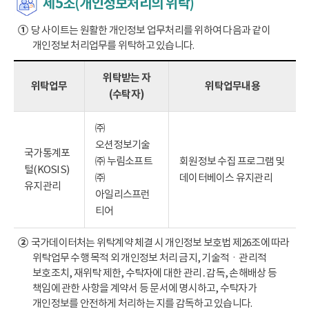
제5조(개인정보처리의 위탁)
①
당 사이트는 원활한 개인정보 업무처리를 위하여 다음과 같이
개인정보 처리업무를 위탁하고 있습니다.
위탁받는 자
위탁업무
위탁업무내용
(수탁자)
㈜
오션정보기술
국가통계포
㈜ 누림소프트
회원정보 수집 프로그램 및
털(KOSIS)
㈜
데이터베이스 유지관리
유지관리
아일리스프런
티어
②
국가데이터처는 위탁계약 체결 시 개인정보 보호법 제26조에 따라
위탁업무 수행 목적 외 개인정보 처리 금지, 기술적ㆍ관리적
보호조치, 재위탁 제한, 수탁자에 대한 관리․감독, 손해배상 등
책임에 관한 사항을 계약서 등 문서에 명시하고, 수탁자가
개인정보를 안전하게 처리하는 지를 감독하고 있습니다.