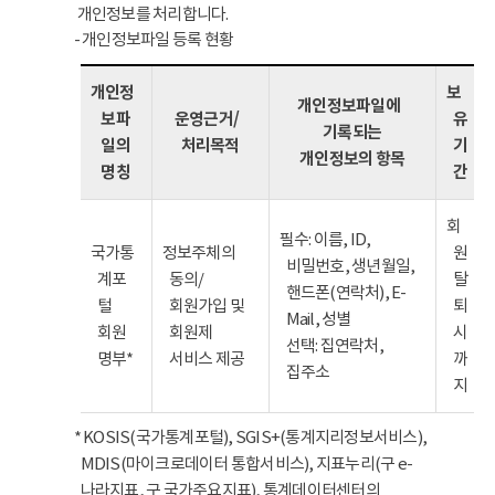
개인정보를 처리합니다.
- 개인정보파일 등록 현황
개인정
보
개인정보파일에
보파
운영근거/
유
기록되는
일의
처리목적
기
개인정보의 항목
명칭
간
회
필수: 이름, ID,
국가통
정보주체의
원
비밀번호, 생년월일,
계포
동의/
탈
핸드폰(연락처), E-
털
회원가입 및
퇴
Mail, 성별
회원
회원제
시
선택: 집연락처,
명부*
서비스 제공
까
집주소
지
* KOSIS(국가통계포털), SGIS+(통계지리정보서비스),
MDIS(마이크로데이터 통합서비스), 지표누리(구 e-
나라지표, 구 국가주요지표), 통계데이터센터의