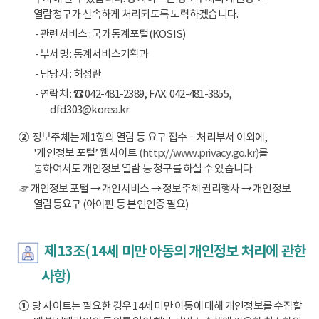
열람청구가 신속하게 처리되도록 노력하겠습니다.
- 관련서비스 : 국가통계포털(KOSIS)
- 부서명 : 통계서비스기획과
- 담당자 : 허정란
- 연락처 : ☎ 042-481-2389, FAX: 042-481-3855,
dfd303@korea.kr
②
정보주체는 제1항의 열람 등 요구 접수ㆍ처리부서 이외에,
'개인정보 포털’ 웹사이트
(http://www.privacy.go.kr)
를
통하여서도 개인정보 열람 등 청구를 하실 수 있습니다.
☞ 개인정보 포털 → 개인서비스 → 정보주체 권리행사 → 개인정보
열람등요구 (아이핀 등 본인인증 필요)
제13조(14세 미만 아동의 개인정보 처리에 관한
사항)
①
당 사이트는 필요한 경우 14세 미만 아동에 대해 개인정보를 수집할