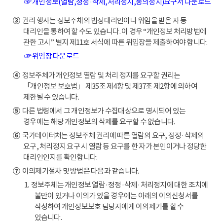
☞ 개인정보(열람,정정·삭제,처리정지,동의정지)요구서 다운로드
③
권리 행사는 정보주체의 법정대리인이나 위임을 받은 자 등
대리인을 통하여 할 수도 있습니다. 이 경우 “개인정보 처리방법에
관한 고시” 별지 제11호 서식에 따른 위임장을 제출하여야 합니다.
☞ 위임장 다운로드
④
정보주체가 개인정보 열람 및 처리 정지를 요구할 권리는
「개인정보 보호법」 제35조 제4항 및 제37조 제2항에 의하여
제한될 수 있습니다.
⑤
다른 법령에서 그 개인정보가 수집대상으로 명시되어 있는
경우에는 해당 개인정보의 삭제를 요구할 수 없습니다.
⑥
국가데이터처는 정보주체 권리에 따른 열람의 요구, 정정·삭제의
요구, 처리정지 요구 시 열람 등 요구를 한 자가 본인이거나 정당한
대리인인지를 확인합니다.
⑦
이의제기절차 및 방법은 다음과 같습니다.
1. 정보주체는 개인정보 열람·정정·삭제·처리정지에 대한 조치에
불만이 있거나 이의가 있을 경우에는 아래의 이의신청서를
작성하여 개인정보보호 담당자에게 이의제기를 할 수
있습니다.