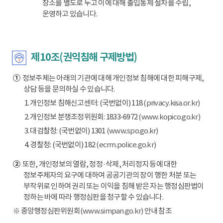
장소를 별도로 두고 이에 대해 출입통제 절차를 수립,
운영하고 있습니다.
제10조(권익침해 구제방법)
①
정보주체는 아래의 기관에 대해 개인정보 침해에 대한 피해구제,
상담 등을 문의하실 수 있습니다.
1. 개인정보 침해신고센터: (국번없이) 118
(privacy.kisa.or.kr)
2. 개인정보 분쟁조정위원회: 1833-6972
(www.kopico.go.kr)
3. 대검찰청: (국번없이) 1301
(www.spo.go.kr)
4. 경찰청: (국번없이) 182
(ecrm.police.go.kr)
②
또한, 개인정보의 열람, 정정·삭제, 처리정지 등에 대한
정보주체자의 요구에 대하여 공공기관의 장이 행한 처분 또는
부작위로 인하여 권리 또는 이익을 침해 받은 자는 행정심판법이
정하는 바에 따라 행정심판을 청구할 수 있습니다.
※ 중앙행정심판위원회
(www.simpan.go.kr)
안내 참조