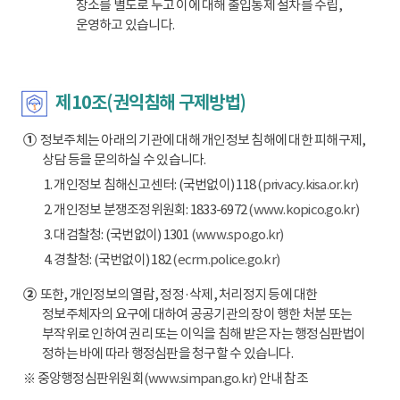
장소를 별도로 두고 이에 대해 출입통제 절차를 수립,
운영하고 있습니다.
제10조(권익침해 구제방법)
①
정보주체는 아래의 기관에 대해 개인정보 침해에 대한 피해구제,
상담 등을 문의하실 수 있습니다.
1. 개인정보 침해신고센터: (국번없이) 118
(privacy.kisa.or.kr)
2. 개인정보 분쟁조정위원회: 1833-6972
(www.kopico.go.kr)
3. 대검찰청: (국번없이) 1301
(www.spo.go.kr)
4. 경찰청: (국번없이) 182
(ecrm.police.go.kr)
②
또한, 개인정보의 열람, 정정·삭제, 처리정지 등에 대한
정보주체자의 요구에 대하여 공공기관의 장이 행한 처분 또는
부작위로 인하여 권리 또는 이익을 침해 받은 자는 행정심판법이
정하는 바에 따라 행정심판을 청구할 수 있습니다.
※ 중앙행정심판위원회
(www.simpan.go.kr)
안내 참조