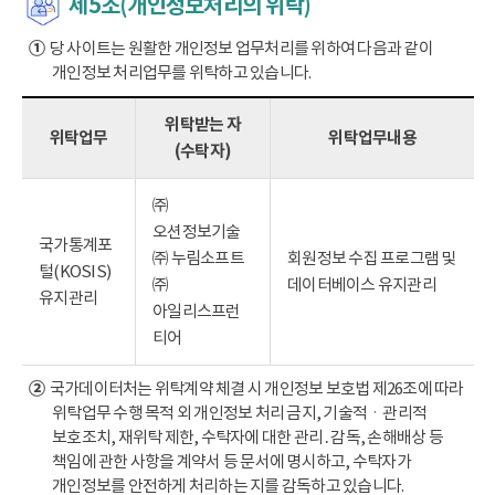
제5조(개인정보처리의 위탁)
①
당 사이트는 원활한 개인정보 업무처리를 위하여 다음과 같이
개인정보 처리업무를 위탁하고 있습니다.
위탁받는 자
위탁업무
위탁업무내용
(수탁자)
㈜
오션정보기술
국가통계포
㈜ 누림소프트
회원정보 수집 프로그램 및
털(KOSIS)
㈜
데이터베이스 유지관리
유지관리
아일리스프런
티어
②
국가데이터처는 위탁계약 체결 시 개인정보 보호법 제26조에 따라
위탁업무 수행 목적 외 개인정보 처리 금지, 기술적ㆍ관리적
보호조치, 재위탁 제한, 수탁자에 대한 관리․감독, 손해배상 등
책임에 관한 사항을 계약서 등 문서에 명시하고, 수탁자가
개인정보를 안전하게 처리하는 지를 감독하고 있습니다.