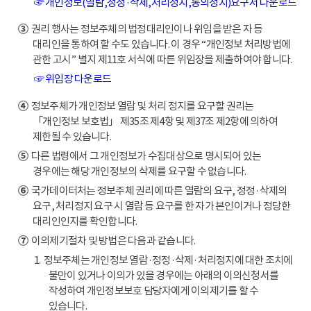
☞ 개인정보(열람,정정·삭제,처리정지,동의정지)요구서 다운로드
③
권리 행사는 정보주체의 법정대리인이나 위임을 받은 자 등
대리인을 통하여 할 수도 있습니다. 이 경우 “개인정보 처리방법에
관한 고시” 별지 제11호 서식에 따른 위임장을 제출하여야 합니다.
☞ 위임장 다운로드
④
정보주체가 개인정보 열람 및 처리 정지를 요구할 권리는
「개인정보 보호법」 제35조 제4항 및 제37조 제2항에 의하여
제한될 수 있습니다.
⑤
다른 법령에서 그 개인정보가 수집대상으로 명시되어 있는
경우에는 해당 개인정보의 삭제를 요구할 수 없습니다.
⑥
국가데이터처는 정보주체 권리에 따른 열람의 요구, 정정·삭제의
요구, 처리정지 요구 시 열람 등 요구를 한 자가 본인이거나 정당한
대리인인지를 확인합니다.
⑦
이의제기절차 및 방법은 다음과 같습니다.
1. 정보주체는 개인정보 열람·정정·삭제·처리정지에 대한 조치에
불만이 있거나 이의가 있을 경우에는 아래의 이의신청서를
작성하여 개인정보보호 담당자에게 이의제기를 할 수
있습니다.