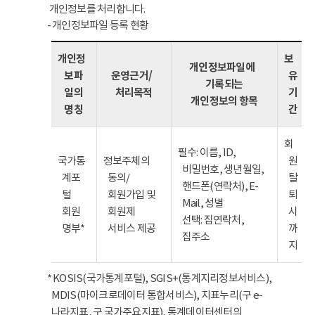
개인정보를 처리합니다.
- 개인정보파일 등록 현황
개인정
보
개인정보파일에
보파
운영근거/
유
기록되는
일의
처리목적
기
개인정보의 항목
명칭
간
회
필수: 이름, ID,
국가통
정보주체의
원
비밀번호, 생년월일,
계포
동의/
탈
핸드폰(연락처), E-
털
회원가입 및
퇴
Mail, 성별
회원
회원제
시
선택: 집연락처,
명부*
서비스 제공
까
집주소
지
* KOSIS(국가통계포털), SGIS+(통계지리정보서비스),
MDIS(마이크로데이터 통합서비스), 지표누리(구 e-
나라지표, 구 국가주요지표), 통계데이터센터의