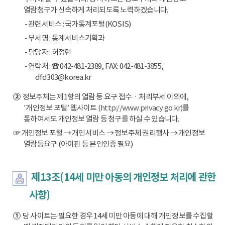
열람청구가 신속하게 처리되도록 노력하겠습니다.
- 관련서비스 : 국가통계포털(KOSIS)
- 부서명 : 통계서비스기획과
- 담당자 : 허정란
- 연락처 : ☎ 042-481-2389, FAX: 042-481-3855,
dfd303@korea.kr
②
정보주체는 제1항의 열람 등 요구 접수ㆍ처리부서 이외에,
'개인정보 포털’ 웹사이트
(http://www.privacy.go.kr)
를
통하여서도 개인정보 열람 등 청구를 하실 수 있습니다.
☞ 개인정보 포털 → 개인서비스 → 정보주체 권리행사 → 개인정보
열람등요구 (아이핀 등 본인인증 필요)
제13조(14세 미만 아동의 개인정보 처리에 관한
사항)
①
당 사이트는 필요한 경우 14세 미만 아동에 대해 개인정보를 수집할