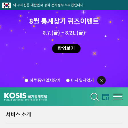
이 누리집은 대한민국 공식 전자정부 누리집입니다.
8월 통계찾기 퀴즈이벤트
8.7.(금) ~ 8.21.(금)
팝업보기
하루 동안 열지않기
다시 열지않기
서비스 소개