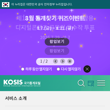
이 누리집은 대한민국 공식 전자정부 누리집입니다.
제13회 2026 국가승인통계활용
8월 통계찾기 퀴즈이벤트
디지털콘텐츠 공모전 우수작 투표
8.7.(금) ~ 8.21.(금)
2026.7.29 ~ 8.7
팝업보기
팝업보기
1/2
하루 동안 열지않기
다시 열지않기
서비스 소개