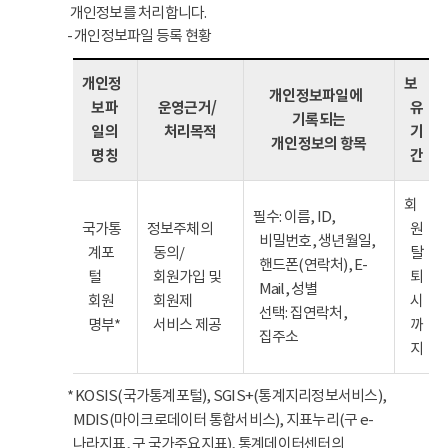
개인정보를 처리합니다.
- 개인정보파일 등록 현황
개인정
보
개인정보파일에
보파
운영근거/
유
기록되는
일의
처리목적
기
개인정보의 항목
명칭
간
회
필수: 이름, ID,
국가통
정보주체의
원
비밀번호, 생년월일,
계포
동의/
탈
핸드폰(연락처), E-
털
회원가입 및
퇴
Mail, 성별
회원
회원제
시
선택: 집연락처,
명부*
서비스 제공
까
집주소
지
* KOSIS(국가통계포털), SGIS+(통계지리정보서비스),
MDIS(마이크로데이터 통합서비스), 지표누리(구 e-
나라지표, 구 국가주요지표), 통계데이터센터의