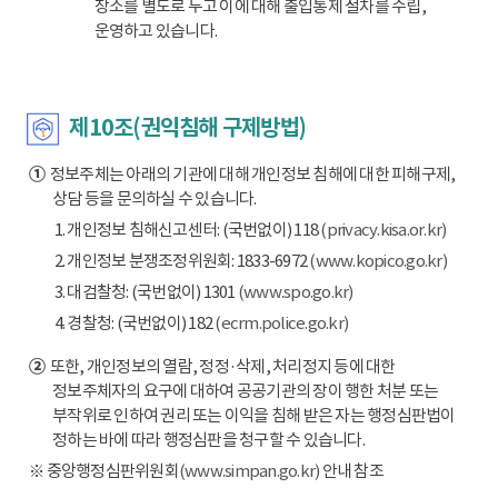
장소를 별도로 두고 이에 대해 출입통제 절차를 수립,
운영하고 있습니다.
제10조(권익침해 구제방법)
①
정보주체는 아래의 기관에 대해 개인정보 침해에 대한 피해구제,
상담 등을 문의하실 수 있습니다.
1. 개인정보 침해신고센터: (국번없이) 118
(privacy.kisa.or.kr)
2. 개인정보 분쟁조정위원회: 1833-6972
(www.kopico.go.kr)
3. 대검찰청: (국번없이) 1301
(www.spo.go.kr)
4. 경찰청: (국번없이) 182
(ecrm.police.go.kr)
②
또한, 개인정보의 열람, 정정·삭제, 처리정지 등에 대한
정보주체자의 요구에 대하여 공공기관의 장이 행한 처분 또는
부작위로 인하여 권리 또는 이익을 침해 받은 자는 행정심판법이
정하는 바에 따라 행정심판을 청구할 수 있습니다.
※ 중앙행정심판위원회
(www.simpan.go.kr)
안내 참조