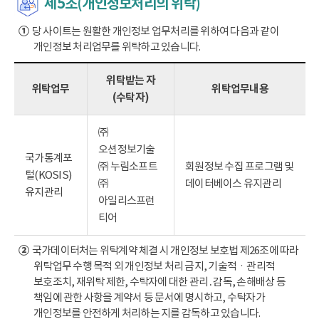
제5조(개인정보처리의 위탁)
①
당 사이트는 원활한 개인정보 업무처리를 위하여 다음과 같이
개인정보 처리업무를 위탁하고 있습니다.
위탁받는 자
위탁업무
위탁업무내용
(수탁자)
㈜
오션정보기술
국가통계포
㈜ 누림소프트
회원정보 수집 프로그램 및
털(KOSIS)
㈜
데이터베이스 유지관리
유지관리
아일리스프런
티어
②
국가데이터처는 위탁계약 체결 시 개인정보 보호법 제26조에 따라
위탁업무 수행 목적 외 개인정보 처리 금지, 기술적ㆍ관리적
보호조치, 재위탁 제한, 수탁자에 대한 관리․감독, 손해배상 등
책임에 관한 사항을 계약서 등 문서에 명시하고, 수탁자가
개인정보를 안전하게 처리하는 지를 감독하고 있습니다.