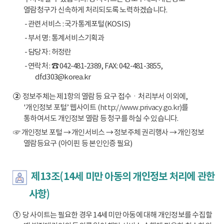
열람청구가 신속하게 처리되도록 노력하겠습니다.
- 관련서비스 : 국가통계포털(KOSIS)
- 부서명 : 통계서비스기획과
- 담당자 : 허정란
- 연락처 : ☎ 042-481-2389, FAX: 042-481-3855,
dfd303@korea.kr
②
정보주체는 제1항의 열람 등 요구 접수ㆍ처리부서 이외에,
'개인정보 포털’ 웹사이트
(http://www.privacy.go.kr)
를
통하여서도 개인정보 열람 등 청구를 하실 수 있습니다.
☞ 개인정보 포털 → 개인서비스 → 정보주체 권리행사 → 개인정보
열람등요구 (아이핀 등 본인인증 필요)
제13조(14세 미만 아동의 개인정보 처리에 관한
사항)
①
당 사이트는 필요한 경우 14세 미만 아동에 대해 개인정보를 수집할