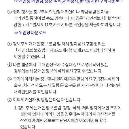
☞ 개인정보(열람,정정·삭제,처리정지,동의정지)요구서 다운로드
③
권리 행사는 정보주체의 법정대리인이나 위임을 받은 자 등
대리인을 통하여 할 수도 있습니다. 이 경우 “개인정보 처리방법에
관한 고시” 별지 제11호 서식에 따른 위임장을 제출하여야 합니다.
☞ 위임장 다운로드
④
정보주체가 개인정보 열람 및 처리 정지를 요구할 권리는
「개인정보 보호법」 제35조 제4항 및 제37조 제2항에 의하여
제한될 수 있습니다.
⑤
다른 법령에서 그 개인정보가 수집대상으로 명시되어 있는
경우에는 해당 개인정보의 삭제를 요구할 수 없습니다.
⑥
국가데이터처는 정보주체 권리에 따른 열람의 요구, 정정·삭제의
요구, 처리정지 요구 시 열람 등 요구를 한 자가 본인이거나 정당한
대리인인지를 확인합니다.
⑦
이의제기절차 및 방법은 다음과 같습니다.
1. 정보주체는 개인정보 열람·정정·삭제·처리정지에 대한 조치에
불만이 있거나 이의가 있을 경우에는 아래의 이의신청서를
작성하여 개인정보보호 담당자에게 이의제기를 할 수
있습니다.