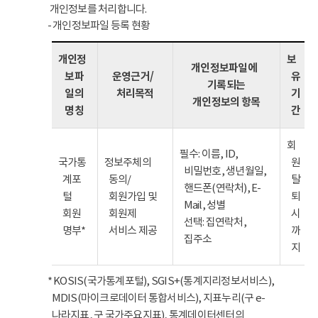
개인정보를 처리합니다.
- 개인정보파일 등록 현황
개인정
보
개인정보파일에
보파
운영근거/
유
기록되는
일의
처리목적
기
개인정보의 항목
명칭
간
회
필수: 이름, ID,
국가통
정보주체의
원
비밀번호, 생년월일,
계포
동의/
탈
핸드폰(연락처), E-
털
회원가입 및
퇴
Mail, 성별
회원
회원제
시
선택: 집연락처,
명부*
서비스 제공
까
집주소
지
* KOSIS(국가통계포털), SGIS+(통계지리정보서비스),
MDIS(마이크로데이터 통합서비스), 지표누리(구 e-
나라지표, 구 국가주요지표), 통계데이터센터의