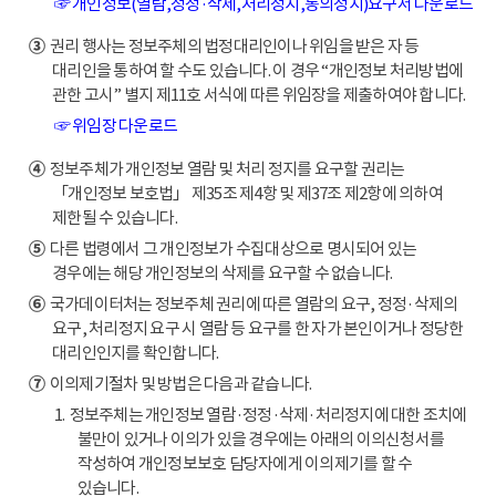
☞ 개인정보(열람,정정·삭제,처리정지,동의정지)요구서 다운로드
③
권리 행사는 정보주체의 법정대리인이나 위임을 받은 자 등
대리인을 통하여 할 수도 있습니다. 이 경우 “개인정보 처리방법에
관한 고시” 별지 제11호 서식에 따른 위임장을 제출하여야 합니다.
☞ 위임장 다운로드
④
정보주체가 개인정보 열람 및 처리 정지를 요구할 권리는
「개인정보 보호법」 제35조 제4항 및 제37조 제2항에 의하여
제한될 수 있습니다.
⑤
다른 법령에서 그 개인정보가 수집대상으로 명시되어 있는
경우에는 해당 개인정보의 삭제를 요구할 수 없습니다.
⑥
국가데이터처는 정보주체 권리에 따른 열람의 요구, 정정·삭제의
요구, 처리정지 요구 시 열람 등 요구를 한 자가 본인이거나 정당한
대리인인지를 확인합니다.
⑦
이의제기절차 및 방법은 다음과 같습니다.
1. 정보주체는 개인정보 열람·정정·삭제·처리정지에 대한 조치에
불만이 있거나 이의가 있을 경우에는 아래의 이의신청서를
작성하여 개인정보보호 담당자에게 이의제기를 할 수
있습니다.