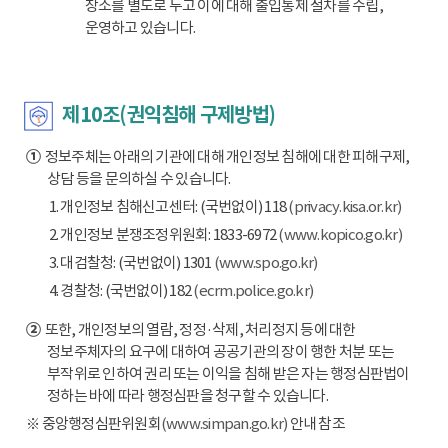
장소를 별도로 두고 이에 대해 출입통제 절차를 수립,
운영하고 있습니다.
제10조(권익침해 구제방법)
①
정보주체는 아래의 기관에 대해 개인정보 침해에 대한 피해구제,
상담 등을 문의하실 수 있습니다.
1. 개인정보 침해신고센터: (국번없이) 118
(privacy.kisa.or.kr)
2. 개인정보 분쟁조정위원회: 1833-6972
(www.kopico.go.kr)
3. 대검찰청: (국번없이) 1301
(www.spo.go.kr)
4. 경찰청: (국번없이) 182
(ecrm.police.go.kr)
②
또한, 개인정보의 열람, 정정·삭제, 처리정지 등에 대한
정보주체자의 요구에 대하여 공공기관의 장이 행한 처분 또는
부작위로 인하여 권리 또는 이익을 침해 받은 자는 행정심판법이
정하는 바에 따라 행정심판을 청구할 수 있습니다.
※ 중앙행정심판위원회
(www.simpan.go.kr)
안내 참조