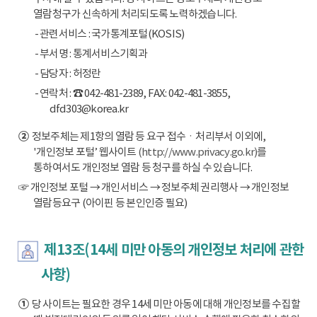
열람청구가 신속하게 처리되도록 노력하겠습니다.
- 관련서비스 : 국가통계포털(KOSIS)
- 부서명 : 통계서비스기획과
- 담당자 : 허정란
- 연락처 : ☎ 042-481-2389, FAX: 042-481-3855,
dfd303@korea.kr
②
정보주체는 제1항의 열람 등 요구 접수ㆍ처리부서 이외에,
'개인정보 포털’ 웹사이트
(http://www.privacy.go.kr)
를
통하여서도 개인정보 열람 등 청구를 하실 수 있습니다.
☞ 개인정보 포털 → 개인서비스 → 정보주체 권리행사 → 개인정보
열람등요구 (아이핀 등 본인인증 필요)
제13조(14세 미만 아동의 개인정보 처리에 관한
사항)
①
당 사이트는 필요한 경우 14세 미만 아동에 대해 개인정보를 수집할