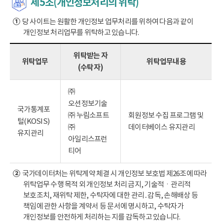
제5조(개인정보처리의 위탁)
①
당 사이트는 원활한 개인정보 업무처리를 위하여 다음과 같이
개인정보 처리업무를 위탁하고 있습니다.
위탁받는 자
위탁업무
위탁업무내용
(수탁자)
㈜
오션정보기술
국가통계포
㈜ 누림소프트
회원정보 수집 프로그램 및
털(KOSIS)
㈜
데이터베이스 유지관리
유지관리
아일리스프런
티어
②
국가데이터처는 위탁계약 체결 시 개인정보 보호법 제26조에 따라
위탁업무 수행 목적 외 개인정보 처리 금지, 기술적ㆍ관리적
보호조치, 재위탁 제한, 수탁자에 대한 관리․감독, 손해배상 등
책임에 관한 사항을 계약서 등 문서에 명시하고, 수탁자가
개인정보를 안전하게 처리하는 지를 감독하고 있습니다.