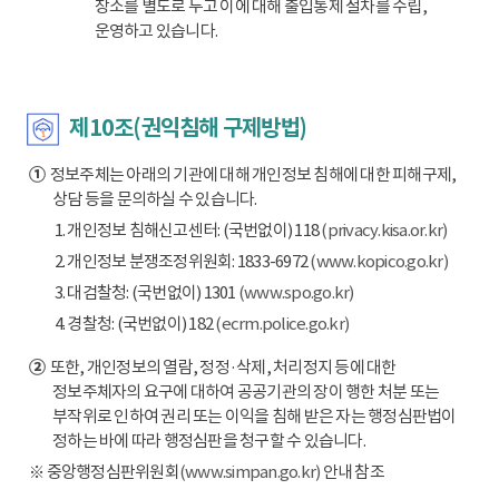
장소를 별도로 두고 이에 대해 출입통제 절차를 수립,
운영하고 있습니다.
제10조(권익침해 구제방법)
①
정보주체는 아래의 기관에 대해 개인정보 침해에 대한 피해구제,
상담 등을 문의하실 수 있습니다.
1. 개인정보 침해신고센터: (국번없이) 118
(privacy.kisa.or.kr)
2. 개인정보 분쟁조정위원회: 1833-6972
(www.kopico.go.kr)
3. 대검찰청: (국번없이) 1301
(www.spo.go.kr)
4. 경찰청: (국번없이) 182
(ecrm.police.go.kr)
②
또한, 개인정보의 열람, 정정·삭제, 처리정지 등에 대한
정보주체자의 요구에 대하여 공공기관의 장이 행한 처분 또는
부작위로 인하여 권리 또는 이익을 침해 받은 자는 행정심판법이
정하는 바에 따라 행정심판을 청구할 수 있습니다.
※ 중앙행정심판위원회
(www.simpan.go.kr)
안내 참조