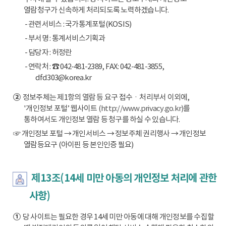
열람청구가 신속하게 처리되도록 노력하겠습니다.
- 관련서비스 : 국가통계포털(KOSIS)
- 부서명 : 통계서비스기획과
- 담당자 : 허정란
- 연락처 : ☎ 042-481-2389, FAX: 042-481-3855,
dfd303@korea.kr
②
정보주체는 제1항의 열람 등 요구 접수ㆍ처리부서 이외에,
'개인정보 포털’ 웹사이트
(http://www.privacy.go.kr)
를
통하여서도 개인정보 열람 등 청구를 하실 수 있습니다.
☞ 개인정보 포털 → 개인서비스 → 정보주체 권리행사 → 개인정보
열람등요구 (아이핀 등 본인인증 필요)
제13조(14세 미만 아동의 개인정보 처리에 관한
사항)
①
당 사이트는 필요한 경우 14세 미만 아동에 대해 개인정보를 수집할