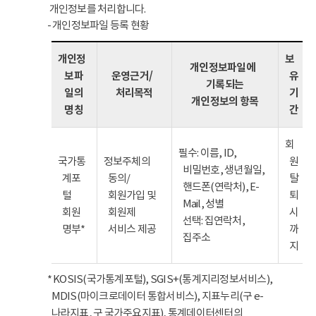
개인정보를 처리합니다.
- 개인정보파일 등록 현황
개인정
보
개인정보파일에
보파
운영근거/
유
기록되는
일의
처리목적
기
개인정보의 항목
명칭
간
회
필수: 이름, ID,
국가통
정보주체의
원
비밀번호, 생년월일,
계포
동의/
탈
핸드폰(연락처), E-
털
회원가입 및
퇴
Mail, 성별
회원
회원제
시
선택: 집연락처,
명부*
서비스 제공
까
집주소
지
* KOSIS(국가통계포털), SGIS+(통계지리정보서비스),
MDIS(마이크로데이터 통합서비스), 지표누리(구 e-
나라지표, 구 국가주요지표), 통계데이터센터의