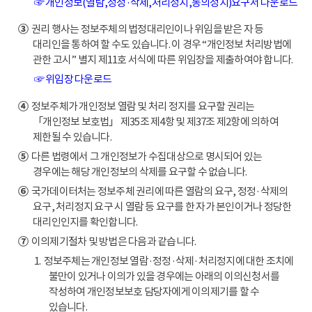
☞ 개인정보(열람,정정·삭제,처리정지,동의정지)요구서 다운로드
③
권리 행사는 정보주체의 법정대리인이나 위임을 받은 자 등
대리인을 통하여 할 수도 있습니다. 이 경우 “개인정보 처리방법에
관한 고시” 별지 제11호 서식에 따른 위임장을 제출하여야 합니다.
☞ 위임장 다운로드
④
정보주체가 개인정보 열람 및 처리 정지를 요구할 권리는
「개인정보 보호법」 제35조 제4항 및 제37조 제2항에 의하여
제한될 수 있습니다.
⑤
다른 법령에서 그 개인정보가 수집대상으로 명시되어 있는
경우에는 해당 개인정보의 삭제를 요구할 수 없습니다.
⑥
국가데이터처는 정보주체 권리에 따른 열람의 요구, 정정·삭제의
요구, 처리정지 요구 시 열람 등 요구를 한 자가 본인이거나 정당한
대리인인지를 확인합니다.
⑦
이의제기절차 및 방법은 다음과 같습니다.
1. 정보주체는 개인정보 열람·정정·삭제·처리정지에 대한 조치에
불만이 있거나 이의가 있을 경우에는 아래의 이의신청서를
작성하여 개인정보보호 담당자에게 이의제기를 할 수
있습니다.