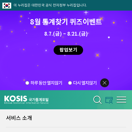
이 누리집은 대한민국 공식 전자정부 누리집입니다.
8월 통계찾기 퀴즈이벤트
8.7.(금) ~ 8.21.(금)
팝업보기
하루 동안 열지않기
다시 열지않기
서비스 소개