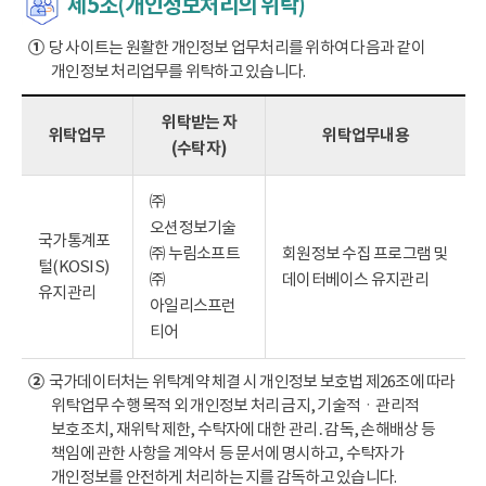
제5조(개인정보처리의 위탁)
①
당 사이트는 원활한 개인정보 업무처리를 위하여 다음과 같이
개인정보 처리업무를 위탁하고 있습니다.
위탁받는 자
위탁업무
위탁업무내용
(수탁자)
㈜
오션정보기술
국가통계포
㈜ 누림소프트
회원정보 수집 프로그램 및
털(KOSIS)
㈜
데이터베이스 유지관리
유지관리
아일리스프런
티어
②
국가데이터처는 위탁계약 체결 시 개인정보 보호법 제26조에 따라
위탁업무 수행 목적 외 개인정보 처리 금지, 기술적ㆍ관리적
보호조치, 재위탁 제한, 수탁자에 대한 관리․감독, 손해배상 등
책임에 관한 사항을 계약서 등 문서에 명시하고, 수탁자가
개인정보를 안전하게 처리하는 지를 감독하고 있습니다.