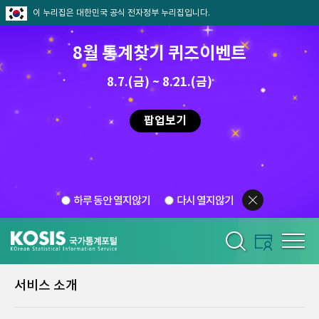
이 누리집은 대한민국 공식 전자정부 누리집입니다.
8월 통계찾기 퀴즈이벤트
8.7.(금) ~ 8.21.(금)
팝업보기
하루 동안 열지않기
다시 열지않기
서비스 소개