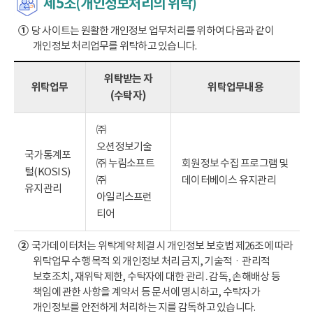
제5조(개인정보처리의 위탁)
①
당 사이트는 원활한 개인정보 업무처리를 위하여 다음과 같이
개인정보 처리업무를 위탁하고 있습니다.
위탁받는 자
위탁업무
위탁업무내용
(수탁자)
㈜
오션정보기술
국가통계포
㈜ 누림소프트
회원정보 수집 프로그램 및
털(KOSIS)
㈜
데이터베이스 유지관리
유지관리
아일리스프런
티어
②
국가데이터처는 위탁계약 체결 시 개인정보 보호법 제26조에 따라
위탁업무 수행 목적 외 개인정보 처리 금지, 기술적ㆍ관리적
보호조치, 재위탁 제한, 수탁자에 대한 관리․감독, 손해배상 등
책임에 관한 사항을 계약서 등 문서에 명시하고, 수탁자가
개인정보를 안전하게 처리하는 지를 감독하고 있습니다.