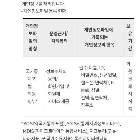
개인정보를 처리합니다.
- 개인정보파일 등록 현황
개인정
보
개인정보파일에
보파
운영근거/
유
기록되는
일의
처리목적
기
개인정보의 항목
명칭
간
회
필수: 이름, ID,
국가통
정보주체의
원
비밀번호, 생년월일,
계포
동의/
탈
핸드폰(연락처), E-
털
회원가입 및
퇴
Mail, 성별
회원
회원제
시
선택: 집연락처,
명부*
서비스 제공
까
집주소
지
* KOSIS(국가통계포털), SGIS+(통계지리정보서비스),
MDIS(마이크로데이터 통합서비스), 지표누리(구 e-
나라지표, 구 국가주요지표), 통계데이터센터의