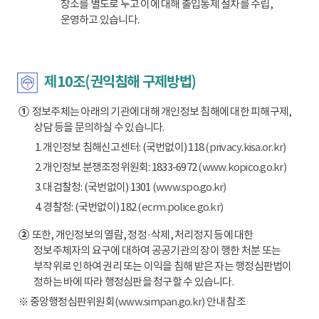
장소를 별도로 두고 이에 대해 출입통제 절차를 수립,
운영하고 있습니다.
제10조(권익침해 구제방법)
①
정보주체는 아래의 기관에 대해 개인정보 침해에 대한 피해구제,
상담 등을 문의하실 수 있습니다.
1. 개인정보 침해신고센터: (국번없이) 118
(privacy.kisa.or.kr)
2. 개인정보 분쟁조정위원회: 1833-6972
(www.kopico.go.kr)
3. 대검찰청: (국번없이) 1301
(www.spo.go.kr)
4. 경찰청: (국번없이) 182
(ecrm.police.go.kr)
②
또한, 개인정보의 열람, 정정·삭제, 처리정지 등에 대한
정보주체자의 요구에 대하여 공공기관의 장이 행한 처분 또는
부작위로 인하여 권리 또는 이익을 침해 받은 자는 행정심판법이
정하는 바에 따라 행정심판을 청구할 수 있습니다.
※ 중앙행정심판위원회
(www.simpan.go.kr)
안내 참조