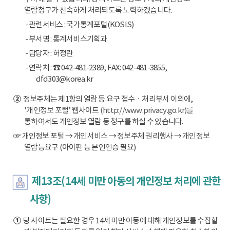
열람청구가 신속하게 처리되도록 노력하겠습니다.
- 관련서비스 : 국가통계포털(KOSIS)
- 부서명 : 통계서비스기획과
- 담당자 : 허정란
- 연락처 : ☎ 042-481-2389, FAX: 042-481-3855,
dfd303@korea.kr
②
정보주체는 제1항의 열람 등 요구 접수ㆍ처리부서 이외에,
'개인정보 포털’ 웹사이트
(http://www.privacy.go.kr)
를
통하여서도 개인정보 열람 등 청구를 하실 수 있습니다.
☞ 개인정보 포털 → 개인서비스 → 정보주체 권리행사 → 개인정보
열람등요구 (아이핀 등 본인인증 필요)
제13조(14세 미만 아동의 개인정보 처리에 관한
사항)
①
당 사이트는 필요한 경우 14세 미만 아동에 대해 개인정보를 수집할