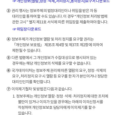
☞ 개인정보(열람,정정·삭제,처리정지,동의정지)요구서 다운로드
③
권리 행사는 정보주체의 법정대리인이나 위임을 받은 자 등
대리인을 통하여 할 수도 있습니다. 이 경우 “개인정보 처리방법에
관한 고시” 별지 제11호 서식에 따른 위임장을 제출하여야 합니다.
☞ 위임장 다운로드
④
정보주체가 개인정보 열람 및 처리 정지를 요구할 권리는
「개인정보 보호법」 제35조 제4항 및 제37조 제2항에 의하여
제한될 수 있습니다.
⑤
다른 법령에서 그 개인정보가 수집대상으로 명시되어 있는
경우에는 해당 개인정보의 삭제를 요구할 수 없습니다.
⑥
국가데이터처는 정보주체 권리에 따른 열람의 요구, 정정·삭제의
요구, 처리정지 요구 시 열람 등 요구를 한 자가 본인이거나 정당한
대리인인지를 확인합니다.
⑦
이의제기절차 및 방법은 다음과 같습니다.
1. 정보주체는 개인정보 열람·정정·삭제·처리정지에 대한 조치에
불만이 있거나 이의가 있을 경우에는 아래의 이의신청서를
작성하여 개인정보보호 담당자에게 이의제기를 할 수
있습니다.