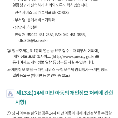
열람청구가 신속하게 처리되도록 노력하겠습니다.
- 관련서비스 : 국가통계포털(KOSIS)
- 부서명 : 통계서비스기획과
- 담당자 : 허정란
- 연락처 : ☎ 042-481-2389, FAX: 042-481-3855,
dfd303@korea.kr
②
정보주체는 제1항의 열람 등 요구 접수ㆍ처리부서 이외에,
'개인정보 포털’ 웹사이트
(http://www.privacy.go.kr)
를
통하여서도 개인정보 열람 등 청구를 하실 수 있습니다.
☞ 개인정보 포털 → 개인서비스 → 정보주체 권리행사 → 개인정보
열람등요구 (아이핀 등 본인인증 필요)
제13조(14세 미만 아동의 개인정보 처리에 관한
사항)
①
당 사이트는 필요한 경우 14세 미만 아동에 대해 개인정보를 수집할