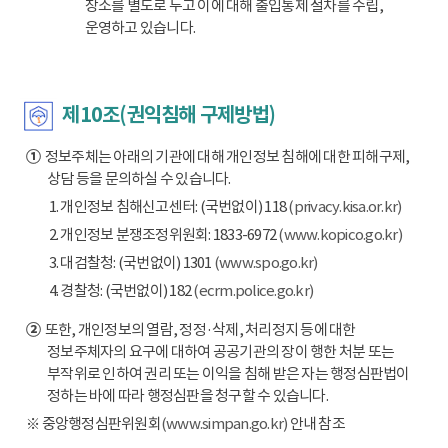
장소를 별도로 두고 이에 대해 출입통제 절차를 수립,
운영하고 있습니다.
제10조(권익침해 구제방법)
①
정보주체는 아래의 기관에 대해 개인정보 침해에 대한 피해구제,
상담 등을 문의하실 수 있습니다.
1. 개인정보 침해신고센터: (국번없이) 118
(privacy.kisa.or.kr)
2. 개인정보 분쟁조정위원회: 1833-6972
(www.kopico.go.kr)
3. 대검찰청: (국번없이) 1301
(www.spo.go.kr)
4. 경찰청: (국번없이) 182
(ecrm.police.go.kr)
②
또한, 개인정보의 열람, 정정·삭제, 처리정지 등에 대한
정보주체자의 요구에 대하여 공공기관의 장이 행한 처분 또는
부작위로 인하여 권리 또는 이익을 침해 받은 자는 행정심판법이
정하는 바에 따라 행정심판을 청구할 수 있습니다.
※ 중앙행정심판위원회
(www.simpan.go.kr)
안내 참조