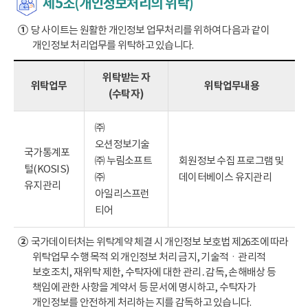
제5조(개인정보처리의 위탁)
①
당 사이트는 원활한 개인정보 업무처리를 위하여 다음과 같이
개인정보 처리업무를 위탁하고 있습니다.
위탁받는 자
위탁업무
위탁업무내용
(수탁자)
㈜
오션정보기술
국가통계포
㈜ 누림소프트
회원정보 수집 프로그램 및
털(KOSIS)
㈜
데이터베이스 유지관리
유지관리
아일리스프런
티어
②
국가데이터처는 위탁계약 체결 시 개인정보 보호법 제26조에 따라
위탁업무 수행 목적 외 개인정보 처리 금지, 기술적ㆍ관리적
보호조치, 재위탁 제한, 수탁자에 대한 관리․감독, 손해배상 등
책임에 관한 사항을 계약서 등 문서에 명시하고, 수탁자가
개인정보를 안전하게 처리하는 지를 감독하고 있습니다.