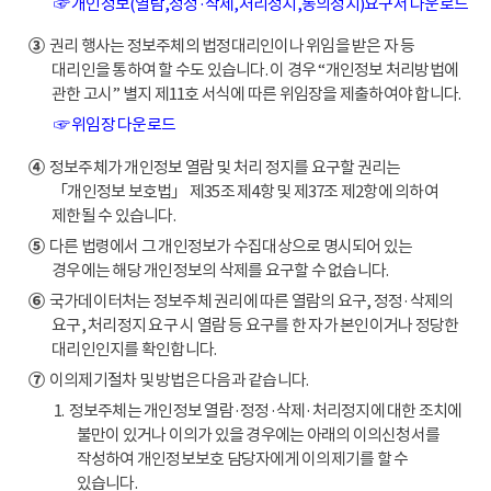
☞ 개인정보(열람,정정·삭제,처리정지,동의정지)요구서 다운로드
③
권리 행사는 정보주체의 법정대리인이나 위임을 받은 자 등
대리인을 통하여 할 수도 있습니다. 이 경우 “개인정보 처리방법에
관한 고시” 별지 제11호 서식에 따른 위임장을 제출하여야 합니다.
☞ 위임장 다운로드
④
정보주체가 개인정보 열람 및 처리 정지를 요구할 권리는
「개인정보 보호법」 제35조 제4항 및 제37조 제2항에 의하여
제한될 수 있습니다.
⑤
다른 법령에서 그 개인정보가 수집대상으로 명시되어 있는
경우에는 해당 개인정보의 삭제를 요구할 수 없습니다.
⑥
국가데이터처는 정보주체 권리에 따른 열람의 요구, 정정·삭제의
요구, 처리정지 요구 시 열람 등 요구를 한 자가 본인이거나 정당한
대리인인지를 확인합니다.
⑦
이의제기절차 및 방법은 다음과 같습니다.
1. 정보주체는 개인정보 열람·정정·삭제·처리정지에 대한 조치에
불만이 있거나 이의가 있을 경우에는 아래의 이의신청서를
작성하여 개인정보보호 담당자에게 이의제기를 할 수
있습니다.