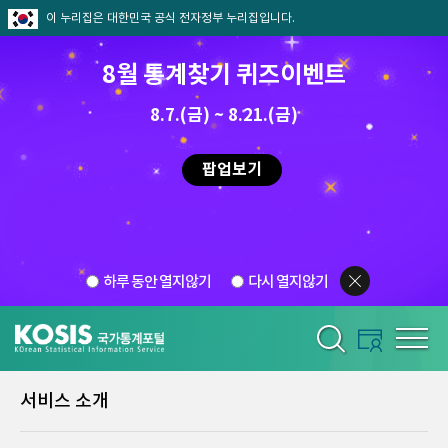
이 누리집은 대한민국 공식 전자정부 누리집입니다.
8월 통계찾기 퀴즈이벤트
8.7.(금) ~ 8.21.(금)
팝업보기
하루 동안 열지않기
다시 열지않기
서비스 소개