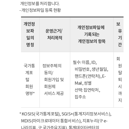
개인정보를 처리합니다.
- 개인정보파일 등록 현황
개인정
보
개인정보파일에
보파
운영근거/
유
기록되는
일의
처리목적
기
개인정보의 항목
명칭
간
회
필수: 이름, ID,
국가통
정보주체의
원
비밀번호, 생년월일,
계포
동의/
탈
핸드폰(연락처), E-
털
회원가입 및
퇴
Mail, 성별
회원
회원제
시
선택: 집연락처,
명부*
서비스 제공
까
집주소
지
* KOSIS(국가통계포털), SGIS+(통계지리정보서비스),
MDIS(마이크로데이터 통합서비스), 지표누리(구 e-
나라지표, 구 국가주요지표), 통계데이터센터의