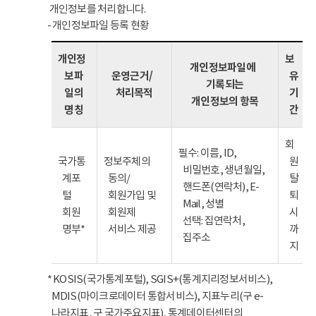
개인정보를 처리합니다.
- 개인정보파일 등록 현황
개인정
보
개인정보파일에
보파
운영근거/
유
기록되는
일의
처리목적
기
개인정보의 항목
명칭
간
회
필수: 이름, ID,
국가통
정보주체의
원
비밀번호, 생년월일,
계포
동의/
탈
핸드폰(연락처), E-
털
회원가입 및
퇴
Mail, 성별
회원
회원제
시
선택: 집연락처,
명부*
서비스 제공
까
집주소
지
* KOSIS(국가통계포털), SGIS+(통계지리정보서비스),
MDIS(마이크로데이터 통합서비스), 지표누리(구 e-
나라지표, 구 국가주요지표), 통계데이터센터의