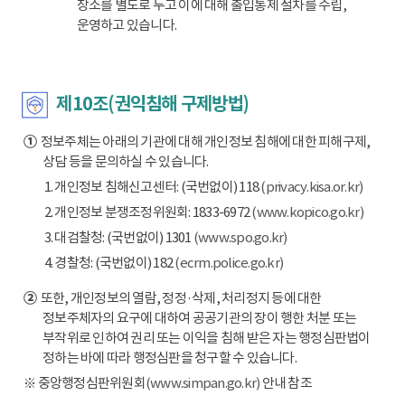
장소를 별도로 두고 이에 대해 출입통제 절차를 수립,
운영하고 있습니다.
제10조(권익침해 구제방법)
①
정보주체는 아래의 기관에 대해 개인정보 침해에 대한 피해구제,
상담 등을 문의하실 수 있습니다.
1. 개인정보 침해신고센터: (국번없이) 118
(privacy.kisa.or.kr)
2. 개인정보 분쟁조정위원회: 1833-6972
(www.kopico.go.kr)
3. 대검찰청: (국번없이) 1301
(www.spo.go.kr)
4. 경찰청: (국번없이) 182
(ecrm.police.go.kr)
②
또한, 개인정보의 열람, 정정·삭제, 처리정지 등에 대한
정보주체자의 요구에 대하여 공공기관의 장이 행한 처분 또는
부작위로 인하여 권리 또는 이익을 침해 받은 자는 행정심판법이
정하는 바에 따라 행정심판을 청구할 수 있습니다.
※ 중앙행정심판위원회
(www.simpan.go.kr)
안내 참조