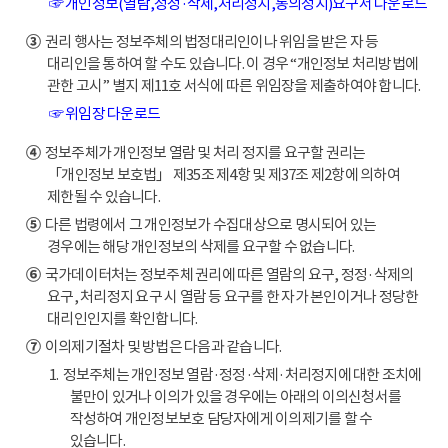
☞ 개인정보(열람,정정·삭제,처리정지,동의정지)요구서 다운로드
③
권리 행사는 정보주체의 법정대리인이나 위임을 받은 자 등
대리인을 통하여 할 수도 있습니다. 이 경우 “개인정보 처리방법에
관한 고시” 별지 제11호 서식에 따른 위임장을 제출하여야 합니다.
☞ 위임장 다운로드
④
정보주체가 개인정보 열람 및 처리 정지를 요구할 권리는
「개인정보 보호법」 제35조 제4항 및 제37조 제2항에 의하여
제한될 수 있습니다.
⑤
다른 법령에서 그 개인정보가 수집대상으로 명시되어 있는
경우에는 해당 개인정보의 삭제를 요구할 수 없습니다.
⑥
국가데이터처는 정보주체 권리에 따른 열람의 요구, 정정·삭제의
요구, 처리정지 요구 시 열람 등 요구를 한 자가 본인이거나 정당한
대리인인지를 확인합니다.
⑦
이의제기절차 및 방법은 다음과 같습니다.
1. 정보주체는 개인정보 열람·정정·삭제·처리정지에 대한 조치에
불만이 있거나 이의가 있을 경우에는 아래의 이의신청서를
작성하여 개인정보보호 담당자에게 이의제기를 할 수
있습니다.