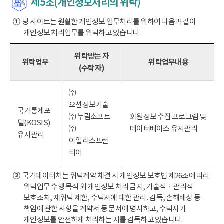
제5조(개인정보처리의 위탁)
①
당 사이트는 원활한 개인정보 업무처리를 위하여 다음과 같이
개인정보 처리업무를 위탁하고 있습니다.
위탁받는 자
위탁업무
위탁업무내용
(수탁자)
㈜
오션정보기술
국가통계포
㈜ 누림소프트
회원정보 수집 프로그램 및
털(KOSIS)
㈜
데이터베이스 유지관리
유지관리
아일리스프런
티어
②
국가데이터처는 위탁계약 체결 시 개인정보 보호법 제26조에 따라
위탁업무 수행 목적 외 개인정보 처리 금지, 기술적ㆍ관리적
보호조치, 재위탁 제한, 수탁자에 대한 관리․감독, 손해배상 등
책임에 관한 사항을 계약서 등 문서에 명시하고, 수탁자가
개인정보를 안전하게 처리하는 지를 감독하고 있습니다.