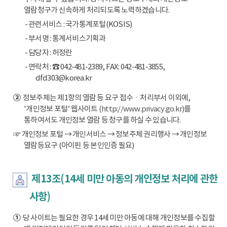
열람청구가 신속하게 처리되도록 노력하겠습니다.
- 관련서비스 : 국가통계포털(KOSIS)
- 부서명 : 통계서비스기획과
- 담당자 : 허정란
- 연락처 : ☎ 042-481-2389, FAX: 042-481-3855,
dfd303@korea.kr
②
정보주체는 제1항의 열람 등 요구 접수ㆍ처리부서 이외에,
'개인정보 포털’ 웹사이트
(http://www.privacy.go.kr)
를
통하여서도 개인정보 열람 등 청구를 하실 수 있습니다.
☞ 개인정보 포털 → 개인서비스 → 정보주체 권리행사 → 개인정보
열람등요구 (아이핀 등 본인인증 필요)
제13조(14세 미만 아동의 개인정보 처리에 관한
사항)
①
당 사이트는 필요한 경우 14세 미만 아동에 대해 개인정보를 수집할