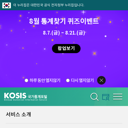
이 누리집은 대한민국 공식 전자정부 누리집입니다.
8월 통계찾기 퀴즈이벤트
8.7.(금) ~ 8.21.(금)
팝업보기
하루 동안 열지않기
다시 열지않기
서비스 소개