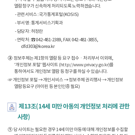
열람청구가 신속하게 처리되도록 노력하겠습니다.
- 관련서비스 : 국가통계포털(KOSIS)
- 부서명 : 통계서비스기획과
- 담당자 : 허정란
- 연락처 : ☎ 042-481-2389, FAX: 042-481-3855,
dfd303@korea.kr
②
정보주체는 제1항의 열람 등 요구 접수ㆍ처리부서 이외에,
'개인정보 포털’ 웹사이트
(http://www.privacy.go.kr)
를
통하여서도 개인정보 열람 등 청구를 하실 수 있습니다.
☞ 개인정보 포털 → 개인서비스 → 정보주체 권리행사 → 개인정보
열람등요구 (아이핀 등 본인인증 필요)
제13조(14세 미만 아동의 개인정보 처리에 관한
사항)
①
당 사이트는 필요한 경우 14세 미만 아동에 대해 개인정보를 수집할