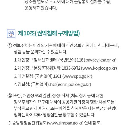
장소를 별도로 두고 이에 대해 출입통제 절차를 수립,
운영하고 있습니다.
제10조(권익침해 구제방법)
①
정보주체는 아래의 기관에 대해 개인정보 침해에 대한 피해구제,
상담 등을 문의하실 수 있습니다.
1. 개인정보 침해신고센터: (국번없이) 118
(privacy.kisa.or.kr)
2. 개인정보 분쟁조정위원회: 1833-6972
(www.kopico.go.kr)
3. 대검찰청: (국번없이) 1301
(www.spo.go.kr)
4. 경찰청: (국번없이) 182
(ecrm.police.go.kr)
②
또한, 개인정보의 열람, 정정·삭제, 처리정지 등에 대한
정보주체자의 요구에 대하여 공공기관의 장이 행한 처분 또는
부작위로 인하여 권리 또는 이익을 침해 받은 자는 행정심판법이
정하는 바에 따라 행정심판을 청구할 수 있습니다.
※ 중앙행정심판위원회
(www.simpan.go.kr)
안내 참조