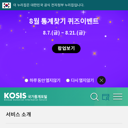
이 누리집은 대한민국 공식 전자정부 누리집입니다.
8월 통계찾기 퀴즈이벤트
8.7.(금) ~ 8.21.(금)
팝업보기
하루 동안 열지않기
다시 열지않기
서비스 소개