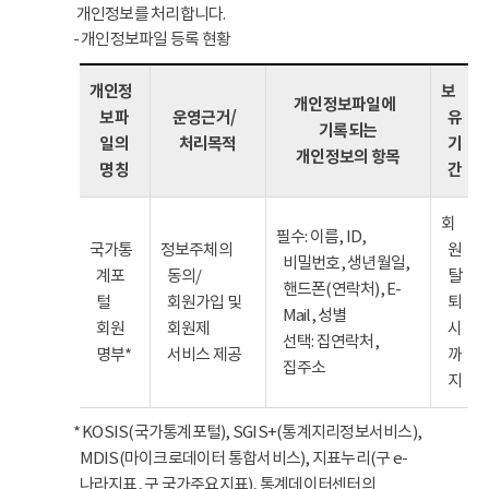
개인정보를 처리합니다.
- 개인정보파일 등록 현황
개인정
보
개인정보파일에
보파
운영근거/
유
기록되는
일의
처리목적
기
개인정보의 항목
명칭
간
회
필수: 이름, ID,
국가통
정보주체의
원
비밀번호, 생년월일,
계포
동의/
탈
핸드폰(연락처), E-
털
회원가입 및
퇴
Mail, 성별
회원
회원제
시
선택: 집연락처,
명부*
서비스 제공
까
집주소
지
* KOSIS(국가통계포털), SGIS+(통계지리정보서비스),
MDIS(마이크로데이터 통합서비스), 지표누리(구 e-
나라지표, 구 국가주요지표), 통계데이터센터의