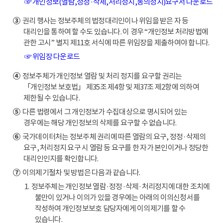
☞ 개인정보(열람,정정·삭제,처리정지,동의정지)요구서 다운로드
③
권리 행사는 정보주체의 법정대리인이나 위임을 받은 자 등
대리인을 통하여 할 수도 있습니다. 이 경우 “개인정보 처리방법에
관한 고시” 별지 제11호 서식에 따른 위임장을 제출하여야 합니다.
☞ 위임장 다운로드
④
정보주체가 개인정보 열람 및 처리 정지를 요구할 권리는
「개인정보 보호법」 제35조 제4항 및 제37조 제2항에 의하여
제한될 수 있습니다.
⑤
다른 법령에서 그 개인정보가 수집대상으로 명시되어 있는
경우에는 해당 개인정보의 삭제를 요구할 수 없습니다.
⑥
국가데이터처는 정보주체 권리에 따른 열람의 요구, 정정·삭제의
요구, 처리정지 요구 시 열람 등 요구를 한 자가 본인이거나 정당한
대리인인지를 확인합니다.
⑦
이의제기절차 및 방법은 다음과 같습니다.
1. 정보주체는 개인정보 열람·정정·삭제·처리정지에 대한 조치에
불만이 있거나 이의가 있을 경우에는 아래의 이의신청서를
작성하여 개인정보보호 담당자에게 이의제기를 할 수
있습니다.