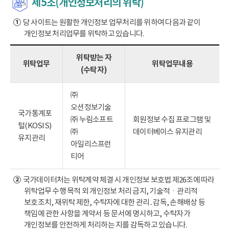
제5조(개인정보처리의 위탁)
①
당 사이트는 원활한 개인정보 업무처리를 위하여 다음과 같이
개인정보 처리업무를 위탁하고 있습니다.
위탁받는 자
위탁업무
위탁업무내용
(수탁자)
㈜
오션정보기술
국가통계포
㈜ 누림소프트
회원정보 수집 프로그램 및
털(KOSIS)
㈜
데이터베이스 유지관리
유지관리
아일리스프런
티어
②
국가데이터처는 위탁계약 체결 시 개인정보 보호법 제26조에 따라
위탁업무 수행 목적 외 개인정보 처리 금지, 기술적ㆍ관리적
보호조치, 재위탁 제한, 수탁자에 대한 관리․감독, 손해배상 등
책임에 관한 사항을 계약서 등 문서에 명시하고, 수탁자가
개인정보를 안전하게 처리하는 지를 감독하고 있습니다.