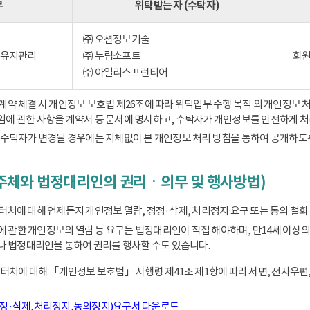
무
위탁받는 자 (수탁자)
㈜ 오션정보기술
) 유지관리
㈜ 누림소프트
회원
㈜ 아일리스프런티어
 체결 시 개인정보 보호법 제26조에 따라 위탁업무 수행 목적 외 개인정보 처
책임에 관한 사항을 계약서 등 문서에 명시하고, 수탁자가 개인정보를 안전하게 
수탁자가 변경될 경우에는 지체없이 본 개인정보 처리 방침을 통하여 공개하도
주체와 법정대리인의 권리ㆍ의무 및 행사방법)
에 대해 언제든지 개인정보 열람, 정정·삭제, 처리정지 요구 또는 동의 철회 
동에 관한 개인정보의 열람 등 요구는 법정대리인이 직접 해야하며, 만14세 
 법정대리인을 통하여 권리를 행사할 수도 있습니다.
처에 대해 「개인정보 보호법」 시행령 제41조 제1항에 따라 서면, 전자우편,
정정·삭제,처리정지,동의정지)요구서 다운로드