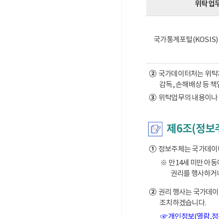
위탁업
국가통계포털(KOSIS
②
국가데이터처는 위탁계약
감독, 손해배상 등 
③
위탁업무의 내용이나 
제6조(정보
①
정보주체는 국가데이터처
※ 만14세 미만 아
권리를 행사하거나
②
권리 행사는 국가데이터
조치하겠습니다.
☞ 개인정보(열람,