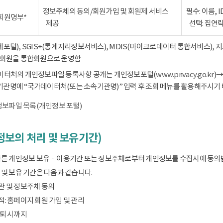
정보주체의 동의/회원가입 및 회원제 서비스
필수: 이름, 
회원명부*
제공
선택: 집연
통계포털), SGIS+(통계지리정보서비스), MDIS(마이크로데이터 통합서비스),
회원을 통합회원으로 운영함
데이터처의 개인정보파일 등록사항 공개는 개인정보포털(
www.privacy.go.kr
)
기관명에 “국가데이터처(또는 소속기관명)” 입력 후 조회 메뉴를 활용해주시기 
보파일 목록(개인정보 포털)
보의 처리 및 보유기간)
따른 개인정보 보유ㆍ이용기간 또는 정보주체로부터 개인정보를 수집시에 동의
및 보유 기간은 다음과 같습니다.
관 및 정보주체 동의
: 홈페이지 회원 가입 및 관리
탈퇴 시까지