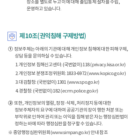
장소를 별도로 두고 이에 대해 출입통제 절차를 수립,
운영하고 있습니다.
제10조(권익침해 구제방법)
①
정보주체는 아래의 기관에 대해 개인정보 침해에 대한 피해구제,
상담 등을 문의하실 수 있습니다.
1. 개인정보 침해신고센터: (국번없이) 118
(privacy.kisa.or.kr)
2. 개인정보 분쟁조정위원회: 1833-6972
(www.kopico.go.kr)
3. 대검찰청: (국번없이) 1301
(www.spo.go.kr)
4. 경찰청: (국번없이) 182
(ecrm.police.go.kr)
②
또한, 개인정보의 열람, 정정·삭제, 처리정지 등에 대한
정보주체자의 요구에 대하여 공공기관의 장이 행한 처분 또는
부작위로 인하여 권리 또는 이익을 침해 받은 자는 행정심판법이
정하는 바에 따라 행정심판을 청구할 수 있습니다.
※ 중앙행정심판위원회
(www.simpan.go.kr)
안내 참조