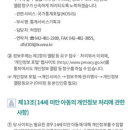
열람청구가 신속하게 처리되도록 노력하겠습니다.
- 관련서비스 : 국가통계포털(KOSIS)
- 부서명 : 통계서비스기획과
- 담당자 : 허정란
- 연락처 : ☎ 042-481-2389, FAX: 042-481-3855,
dfd303@korea.kr
②
정보주체는 제1항의 열람 등 요구 접수ㆍ처리부서 이외에,
'개인정보 포털’ 웹사이트
(http://www.privacy.go.kr)
를
통하여서도 개인정보 열람 등 청구를 하실 수 있습니다.
☞ 개인정보 포털 → 개인서비스 → 정보주체 권리행사 → 개인정보
열람등요구 (아이핀 등 본인인증 필요)
제13조(14세 미만 아동의 개인정보 처리에 관한
사항)
①
당 사이트는 필요한 경우 14세 미만 아동에 대해 개인정보를 수집할