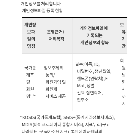
개인정보를 처리합니다.
- 개인정보파일 등록 현황
개인정
보
개인정보파일에
보파
운영근거/
유
기록되는
일의
처리목적
기
개인정보의 항목
명칭
간
회
필수: 이름, ID,
국가통
정보주체의
원
비밀번호, 생년월일,
계포
동의/
탈
핸드폰(연락처), E-
털
회원가입 및
퇴
Mail, 성별
회원
회원제
시
선택: 집연락처,
명부*
서비스 제공
까
집주소
지
* KOSIS(국가통계포털), SGIS+(통계지리정보서비스),
MDIS(마이크로데이터 통합서비스), 지표누리(구 e-
나라지표, 구 국가주요지표), 통계데이터센터의