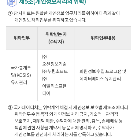
제5조(개인정보처리의 위탁)
①
당 사이트는 원활한 개인정보 업무처리를 위하여 다음과 같이
개인정보 처리업무를 위탁하고 있습니다.
위탁받는 자
위탁업무
위탁업무내용
(수탁자)
㈜
오션정보기술
국가통계포
㈜ 누림소프트
회원정보 수집 프로그램 및
털(KOSIS)
㈜
데이터베이스 유지관리
유지관리
아일리스프런
티어
②
국가데이터처는 위탁계약 체결 시 개인정보 보호법 제26조에 따라
위탁업무 수행 목적 외 개인정보 처리 금지, 기술적ㆍ관리적
보호조치, 재위탁 제한, 수탁자에 대한 관리․감독, 손해배상 등
책임에 관한 사항을 계약서 등 문서에 명시하고, 수탁자가
개인정보를 안전하게 처리하는 지를 감독하고 있습니다.