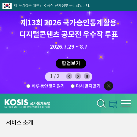
이 누리집은 대한민국 공식 전자정부 누리집입니다.
제13회 2026 국가승인통계활용
8월 통계찾기 퀴즈이벤트
디지털콘텐츠 공모전 우수작 투표
8.7.(금) ~ 8.21.(금)
2026.7.29 ~ 8.7
팝업보기
팝업보기
2/2
하루 동안 열지않기
다시 열지않기
서비스 소개