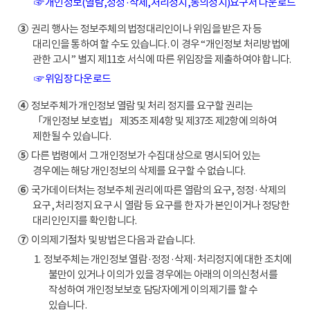
☞ 개인정보(열람,정정·삭제,처리정지,동의정지)요구서 다운로드
③
권리 행사는 정보주체의 법정대리인이나 위임을 받은 자 등
대리인을 통하여 할 수도 있습니다. 이 경우 “개인정보 처리방법에
관한 고시” 별지 제11호 서식에 따른 위임장을 제출하여야 합니다.
☞ 위임장 다운로드
④
정보주체가 개인정보 열람 및 처리 정지를 요구할 권리는
「개인정보 보호법」 제35조 제4항 및 제37조 제2항에 의하여
제한될 수 있습니다.
⑤
다른 법령에서 그 개인정보가 수집대상으로 명시되어 있는
경우에는 해당 개인정보의 삭제를 요구할 수 없습니다.
⑥
국가데이터처는 정보주체 권리에 따른 열람의 요구, 정정·삭제의
요구, 처리정지 요구 시 열람 등 요구를 한 자가 본인이거나 정당한
대리인인지를 확인합니다.
⑦
이의제기절차 및 방법은 다음과 같습니다.
1. 정보주체는 개인정보 열람·정정·삭제·처리정지에 대한 조치에
불만이 있거나 이의가 있을 경우에는 아래의 이의신청서를
작성하여 개인정보보호 담당자에게 이의제기를 할 수
있습니다.