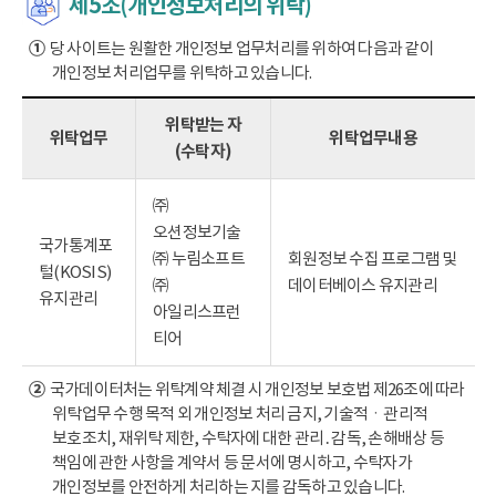
제5조(개인정보처리의 위탁)
①
당 사이트는 원활한 개인정보 업무처리를 위하여 다음과 같이
개인정보 처리업무를 위탁하고 있습니다.
위탁받는 자
위탁업무
위탁업무내용
(수탁자)
㈜
오션정보기술
국가통계포
㈜ 누림소프트
회원정보 수집 프로그램 및
털(KOSIS)
㈜
데이터베이스 유지관리
유지관리
아일리스프런
티어
②
국가데이터처는 위탁계약 체결 시 개인정보 보호법 제26조에 따라
위탁업무 수행 목적 외 개인정보 처리 금지, 기술적ㆍ관리적
보호조치, 재위탁 제한, 수탁자에 대한 관리․감독, 손해배상 등
책임에 관한 사항을 계약서 등 문서에 명시하고, 수탁자가
개인정보를 안전하게 처리하는 지를 감독하고 있습니다.