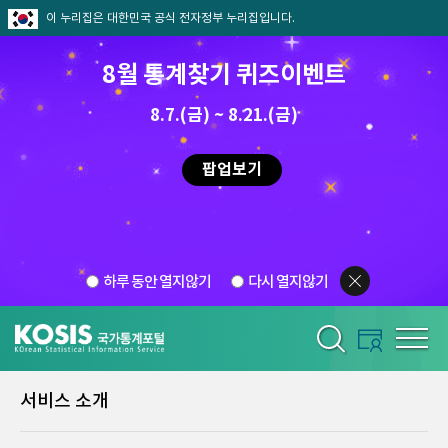
이 누리집은 대한민국 공식 전자정부 누리집입니다.
8월 통계찾기 퀴즈이벤트
8.7.(금) ~ 8.21.(금)
팝업보기
하루 동안 열지않기
다시 열지않기
서비스 소개