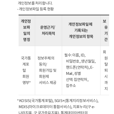
개인정보를 처리합니다.
- 개인정보파일 등록 현황
개인정
보
개인정보파일에
보파
운영근거/
유
기록되는
일의
처리목적
기
개인정보의 항목
명칭
간
회
필수: 이름, ID,
국가통
정보주체의
원
비밀번호, 생년월일,
계포
동의/
탈
핸드폰(연락처), E-
털
회원가입 및
퇴
Mail, 성별
회원
회원제
시
선택: 집연락처,
명부*
서비스 제공
까
집주소
지
* KOSIS(국가통계포털), SGIS+(통계지리정보서비스),
MDIS(마이크로데이터 통합서비스), 지표누리(구 e-
나라지표, 구 국가주요지표), 통계데이터센터의