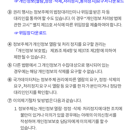
☞ 개인정보(열람,정정·삭제,처리정지,동의정지)요구서 다운로드
③
권리 행사는 정보주체의 법정대리인이나 위임을 받은 자 등
대리인을 통하여 할 수도 있습니다. 이 경우 “개인정보 처리방법에
관한 고시” 별지 제11호 서식에 따른 위임장을 제출하여야 합니다.
☞ 위임장 다운로드
④
정보주체가 개인정보 열람 및 처리 정지를 요구할 권리는
「개인정보 보호법」 제35조 제4항 및 제37조 제2항에 의하여
제한될 수 있습니다.
⑤
다른 법령에서 그 개인정보가 수집대상으로 명시되어 있는
경우에는 해당 개인정보의 삭제를 요구할 수 없습니다.
⑥
국가데이터처는 정보주체 권리에 따른 열람의 요구, 정정·삭제의
요구, 처리정지 요구 시 열람 등 요구를 한 자가 본인이거나 정당한
대리인인지를 확인합니다.
⑦
이의제기절차 및 방법은 다음과 같습니다.
1. 정보주체는 개인정보 열람·정정·삭제·처리정지에 대한 조치에
불만이 있거나 이의가 있을 경우에는 아래의 이의신청서를
작성하여 개인정보보호 담당자에게 이의제기를 할 수
있습니다.