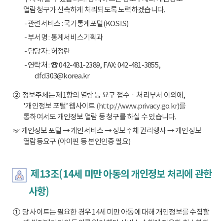
열람청구가 신속하게 처리되도록 노력하겠습니다.
- 관련서비스 : 국가통계포털(KOSIS)
- 부서명 : 통계서비스기획과
- 담당자 : 허정란
- 연락처 : ☎ 042-481-2389, FAX: 042-481-3855,
dfd303@korea.kr
②
정보주체는 제1항의 열람 등 요구 접수ㆍ처리부서 이외에,
'개인정보 포털’ 웹사이트
(http://www.privacy.go.kr)
를
통하여서도 개인정보 열람 등 청구를 하실 수 있습니다.
☞ 개인정보 포털 → 개인서비스 → 정보주체 권리행사 → 개인정보
열람등요구 (아이핀 등 본인인증 필요)
제13조(14세 미만 아동의 개인정보 처리에 관한
사항)
①
당 사이트는 필요한 경우 14세 미만 아동에 대해 개인정보를 수집할