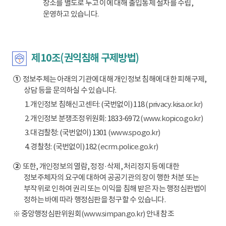
장소를 별도로 두고 이에 대해 출입통제 절차를 수립,
운영하고 있습니다.
제10조(권익침해 구제방법)
①
정보주체는 아래의 기관에 대해 개인정보 침해에 대한 피해구제,
상담 등을 문의하실 수 있습니다.
1. 개인정보 침해신고센터: (국번없이) 118
(privacy.kisa.or.kr)
2. 개인정보 분쟁조정위원회: 1833-6972
(www.kopico.go.kr)
3. 대검찰청: (국번없이) 1301
(www.spo.go.kr)
4. 경찰청: (국번없이) 182
(ecrm.police.go.kr)
②
또한, 개인정보의 열람, 정정·삭제, 처리정지 등에 대한
정보주체자의 요구에 대하여 공공기관의 장이 행한 처분 또는
부작위로 인하여 권리 또는 이익을 침해 받은 자는 행정심판법이
정하는 바에 따라 행정심판을 청구할 수 있습니다.
※ 중앙행정심판위원회
(www.simpan.go.kr)
안내 참조