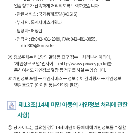
열람청구가 신속하게 처리되도록 노력하겠습니다.
- 관련서비스 : 국가통계포털(KOSIS)
- 부서명 : 통계서비스기획과
- 담당자 : 허정란
- 연락처 : ☎ 042-481-2389, FAX: 042-481-3855,
dfd303@korea.kr
②
정보주체는 제1항의 열람 등 요구 접수ㆍ처리부서 이외에,
'개인정보 포털’ 웹사이트
(http://www.privacy.go.kr)
를
통하여서도 개인정보 열람 등 청구를 하실 수 있습니다.
☞ 개인정보 포털 → 개인서비스 → 정보주체 권리행사 → 개인정보
열람등요구 (아이핀 등 본인인증 필요)
제13조(14세 미만 아동의 개인정보 처리에 관한
사항)
①
당 사이트는 필요한 경우 14세 미만 아동에 대해 개인정보를 수집할