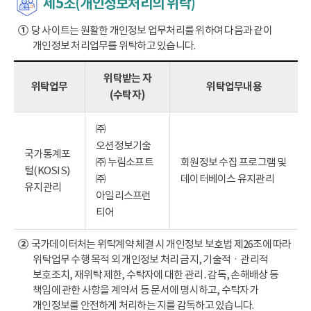
제5조(개인정보처리의 위탁)
①
당 사이트는 원활한 개인정보 업무처리를 위하여 다음과 같이
개인정보 처리업무를 위탁하고 있습니다.
위탁받는 자
위탁업무
위탁업무내용
(수탁자)
㈜
오션정보기술
국가통계포
㈜ 누림소프트
회원정보 수집 프로그램 및
털(KOSIS)
㈜
데이터베이스 유지관리
유지관리
아일리스프런
티어
②
국가데이터처는 위탁계약 체결 시 개인정보 보호법 제26조에 따라
위탁업무 수행 목적 외 개인정보 처리 금지, 기술적ㆍ관리적
보호조치, 재위탁 제한, 수탁자에 대한 관리․감독, 손해배상 등
책임에 관한 사항을 계약서 등 문서에 명시하고, 수탁자가
개인정보를 안전하게 처리하는 지를 감독하고 있습니다.