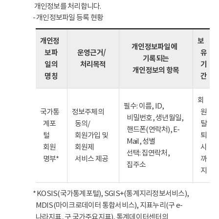
개인정보를 처리합니다.
- 개인정보파일 등록 현황
개인정
보
개인정보파일에
보파
운영근거/
유
기록되는
일의
처리목적
기
개인정보의 항목
명칭
간
회
필수: 이름, ID,
국가통
정보주체의
원
비밀번호, 생년월일,
계포
동의/
탈
핸드폰(연락처), E-
털
회원가입 및
퇴
Mail, 성별
회원
회원제
시
선택: 집연락처,
명부*
서비스 제공
까
집주소
지
* KOSIS(국가통계포털), SGIS+(통계지리정보서비스),
MDIS(마이크로데이터 통합서비스), 지표누리(구 e-
나라지표, 구 국가주요지표), 통계데이터센터의