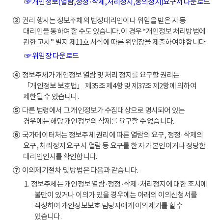
☞ 개인정보(열람,정정·삭제,처리정지,동의정지)요구서 다운로드
③
권리 행사는 정보주체의 법정대리인이나 위임을 받은 자 등
대리인을 통하여 할 수도 있습니다. 이 경우 “개인정보 처리방법에
관한 고시” 별지 제11호 서식에 따른 위임장을 제출하여야 합니다.
☞ 위임장 다운로드
④
정보주체가 개인정보 열람 및 처리 정지를 요구할 권리는
「개인정보 보호법」 제35조 제4항 및 제37조 제2항에 의하여
제한될 수 있습니다.
⑤
다른 법령에서 그 개인정보가 수집대상으로 명시되어 있는
경우에는 해당 개인정보의 삭제를 요구할 수 없습니다.
⑥
국가데이터처는 정보주체 권리에 따른 열람의 요구, 정정·삭제의
요구, 처리정지 요구 시 열람 등 요구를 한 자가 본인이거나 정당한
대리인인지를 확인합니다.
⑦
이의제기절차 및 방법은 다음과 같습니다.
1. 정보주체는 개인정보 열람·정정·삭제·처리정지에 대한 조치에
불만이 있거나 이의가 있을 경우에는 아래의 이의신청서를
작성하여 개인정보보호 담당자에게 이의제기를 할 수
있습니다.