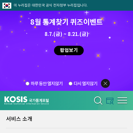
이 누리집은 대한민국 공식 전자정부 누리집입니다.
8월 통계찾기 퀴즈이벤트
8.7.(금) ~ 8.21.(금)
팝업보기
하루 동안 열지않기
다시 열지않기
서비스 소개