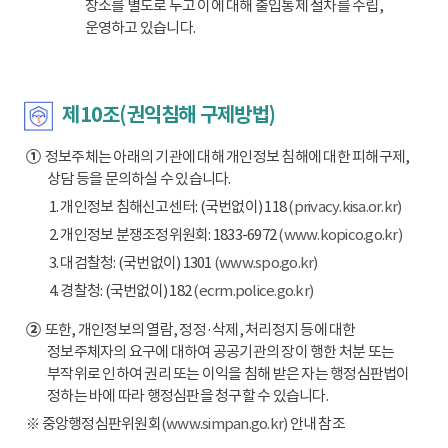
장소를 별도로 두고 이에 대해 출입통제 절차를 수립,
운영하고 있습니다.
제10조(권익침해 구제방법)
①
정보주체는 아래의 기관에 대해 개인정보 침해에 대한 피해구제,
상담 등을 문의하실 수 있습니다.
1. 개인정보 침해신고센터: (국번없이) 118
(privacy.kisa.or.kr)
2. 개인정보 분쟁조정위원회: 1833-6972
(www.kopico.go.kr)
3. 대검찰청: (국번없이) 1301
(www.spo.go.kr)
4. 경찰청: (국번없이) 182
(ecrm.police.go.kr)
②
또한, 개인정보의 열람, 정정·삭제, 처리정지 등에 대한
정보주체자의 요구에 대하여 공공기관의 장이 행한 처분 또는
부작위로 인하여 권리 또는 이익을 침해 받은 자는 행정심판법이
정하는 바에 따라 행정심판을 청구할 수 있습니다.
※ 중앙행정심판위원회
(www.simpan.go.kr)
안내 참조