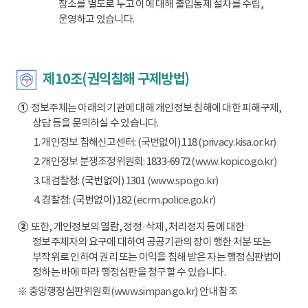
장소를 별도로 두고 이에 대해 출입통제 절차를 수립,
운영하고 있습니다.
제10조(권익침해 구제방법)
①
정보주체는 아래의 기관에 대해 개인정보 침해에 대한 피해구제,
상담 등을 문의하실 수 있습니다.
1. 개인정보 침해신고센터: (국번없이) 118
(privacy.kisa.or.kr)
2. 개인정보 분쟁조정위원회: 1833-6972
(www.kopico.go.kr)
3. 대검찰청: (국번없이) 1301
(www.spo.go.kr)
4. 경찰청: (국번없이) 182
(ecrm.police.go.kr)
②
또한, 개인정보의 열람, 정정·삭제, 처리정지 등에 대한
정보주체자의 요구에 대하여 공공기관의 장이 행한 처분 또는
부작위로 인하여 권리 또는 이익을 침해 받은 자는 행정심판법이
정하는 바에 따라 행정심판을 청구할 수 있습니다.
※ 중앙행정심판위원회
(www.simpan.go.kr)
안내 참조