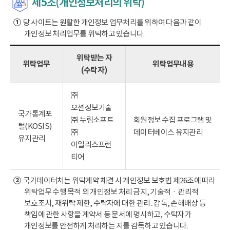
제5조(개인정보처리의 위탁)
①
당 사이트는 원활한 개인정보 업무처리를 위하여 다음과 같이
개인정보 처리업무를 위탁하고 있습니다.
위탁받는 자
위탁업무
위탁업무내용
(수탁자)
㈜
오션정보기술
국가통계포
㈜ 누림소프트
회원정보 수집 프로그램 및
털(KOSIS)
㈜
데이터베이스 유지관리
유지관리
아일리스프런
티어
②
국가데이터처는 위탁계약 체결 시 개인정보 보호법 제26조에 따라
위탁업무 수행 목적 외 개인정보 처리 금지, 기술적ㆍ관리적
보호조치, 재위탁 제한, 수탁자에 대한 관리․감독, 손해배상 등
책임에 관한 사항을 계약서 등 문서에 명시하고, 수탁자가
개인정보를 안전하게 처리하는 지를 감독하고 있습니다.