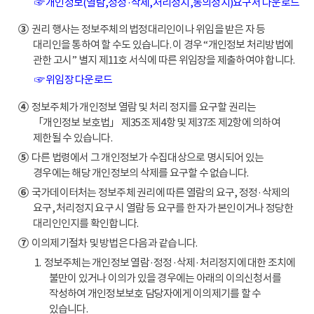
☞ 개인정보(열람,정정·삭제,처리정지,동의정지)요구서 다운로드
③
권리 행사는 정보주체의 법정대리인이나 위임을 받은 자 등
대리인을 통하여 할 수도 있습니다. 이 경우 “개인정보 처리방법에
관한 고시” 별지 제11호 서식에 따른 위임장을 제출하여야 합니다.
☞ 위임장 다운로드
④
정보주체가 개인정보 열람 및 처리 정지를 요구할 권리는
「개인정보 보호법」 제35조 제4항 및 제37조 제2항에 의하여
제한될 수 있습니다.
⑤
다른 법령에서 그 개인정보가 수집대상으로 명시되어 있는
경우에는 해당 개인정보의 삭제를 요구할 수 없습니다.
⑥
국가데이터처는 정보주체 권리에 따른 열람의 요구, 정정·삭제의
요구, 처리정지 요구 시 열람 등 요구를 한 자가 본인이거나 정당한
대리인인지를 확인합니다.
⑦
이의제기절차 및 방법은 다음과 같습니다.
1. 정보주체는 개인정보 열람·정정·삭제·처리정지에 대한 조치에
불만이 있거나 이의가 있을 경우에는 아래의 이의신청서를
작성하여 개인정보보호 담당자에게 이의제기를 할 수
있습니다.