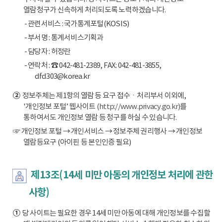
열람청구가 신속하게 처리되도록 노력하겠습니다.
- 관련서비스 : 국가통계포털(KOSIS)
- 부서명 : 통계서비스기획과
- 담당자 : 허정란
- 연락처 : ☎ 042-481-2389, FAX: 042-481-3855,
dfd303@korea.kr
②
정보주체는 제1항의 열람 등 요구 접수ㆍ처리부서 이외에,
'개인정보 포털’ 웹사이트
(http://www.privacy.go.kr)
를
통하여서도 개인정보 열람 등 청구를 하실 수 있습니다.
☞ 개인정보 포털 → 개인서비스 → 정보주체 권리행사 → 개인정보
열람등요구 (아이핀 등 본인인증 필요)
제13조(14세 미만 아동의 개인정보 처리에 관한
사항)
①
당 사이트는 필요한 경우 14세 미만 아동에 대해 개인정보를 수집할