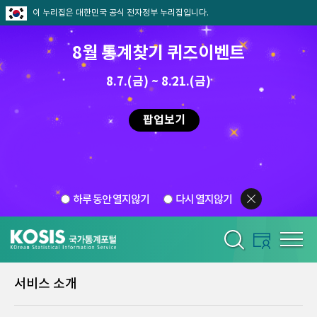
이 누리집은 대한민국 공식 전자정부 누리집입니다.
8월 통계찾기 퀴즈이벤트
8.7.(금) ~ 8.21.(금)
팝업보기
하루 동안 열지않기
다시 열지않기
서비스 소개