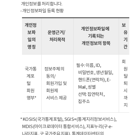
개인정보를 처리합니다.
- 개인정보파일 등록 현황
개인정
보
개인정보파일에
보파
운영근거/
유
기록되는
일의
처리목적
기
개인정보의 항목
명칭
간
회
필수: 이름, ID,
국가통
정보주체의
원
비밀번호, 생년월일,
계포
동의/
탈
핸드폰(연락처), E-
털
회원가입 및
퇴
Mail, 성별
회원
회원제
시
선택: 집연락처,
명부*
서비스 제공
까
집주소
지
* KOSIS(국가통계포털), SGIS+(통계지리정보서비스),
MDIS(마이크로데이터 통합서비스), 지표누리(구 e-
나라지표, 구 국가주요지표), 통계데이터센터의