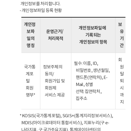
개인정보를 처리합니다.
- 개인정보파일 등록 현황
개인정
보
개인정보파일에
보파
운영근거/
유
기록되는
일의
처리목적
기
개인정보의 항목
명칭
간
회
필수: 이름, ID,
국가통
정보주체의
원
비밀번호, 생년월일,
계포
동의/
탈
핸드폰(연락처), E-
털
회원가입 및
퇴
Mail, 성별
회원
회원제
시
선택: 집연락처,
명부*
서비스 제공
까
집주소
지
* KOSIS(국가통계포털), SGIS+(통계지리정보서비스),
MDIS(마이크로데이터 통합서비스), 지표누리(구 e-
나라지표, 구 국가주요지표), 통계데이터센터의