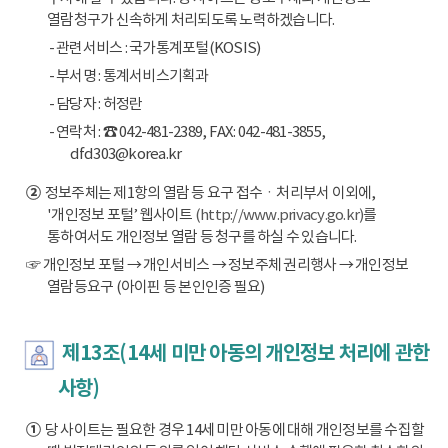
열람청구가 신속하게 처리되도록 노력하겠습니다.
- 관련서비스 : 국가통계포털(KOSIS)
- 부서명 : 통계서비스기획과
- 담당자 : 허정란
- 연락처 : ☎ 042-481-2389, FAX: 042-481-3855,
dfd303@korea.kr
②
정보주체는 제1항의 열람 등 요구 접수ㆍ처리부서 이외에,
'개인정보 포털’ 웹사이트
(http://www.privacy.go.kr)
를
통하여서도 개인정보 열람 등 청구를 하실 수 있습니다.
☞ 개인정보 포털 → 개인서비스 → 정보주체 권리행사 → 개인정보
열람등요구 (아이핀 등 본인인증 필요)
제13조(14세 미만 아동의 개인정보 처리에 관한
사항)
①
당 사이트는 필요한 경우 14세 미만 아동에 대해 개인정보를 수집할