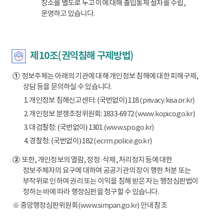
장소를 별도로 두고 이에 대해 출입통제 절차를 수립,
운영하고 있습니다.
제10조(권익침해 구제방법)
①
정보주체는 아래의 기관에 대해 개인정보 침해에 대한 피해구제,
상담 등을 문의하실 수 있습니다.
1. 개인정보 침해신고센터: (국번없이) 118
(privacy.kisa.or.kr)
2. 개인정보 분쟁조정위원회: 1833-6972
(www.kopico.go.kr)
3. 대검찰청: (국번없이) 1301
(www.spo.go.kr)
4. 경찰청: (국번없이) 182
(ecrm.police.go.kr)
②
또한, 개인정보의 열람, 정정·삭제, 처리정지 등에 대한
정보주체자의 요구에 대하여 공공기관의 장이 행한 처분 또는
부작위로 인하여 권리 또는 이익을 침해 받은 자는 행정심판법이
정하는 바에 따라 행정심판을 청구할 수 있습니다.
※ 중앙행정심판위원회
(www.simpan.go.kr)
안내 참조