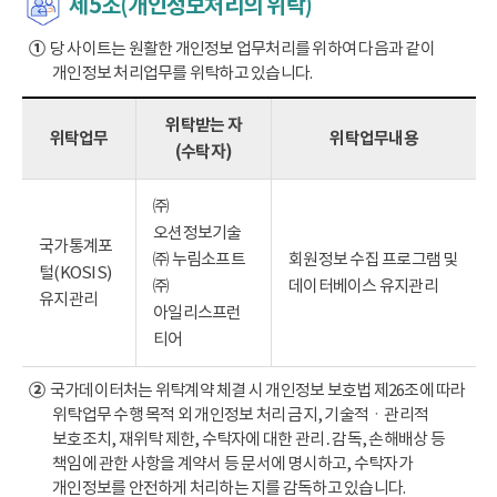
제5조(개인정보처리의 위탁)
①
당 사이트는 원활한 개인정보 업무처리를 위하여 다음과 같이
개인정보 처리업무를 위탁하고 있습니다.
위탁받는 자
위탁업무
위탁업무내용
(수탁자)
㈜
오션정보기술
국가통계포
㈜ 누림소프트
회원정보 수집 프로그램 및
털(KOSIS)
㈜
데이터베이스 유지관리
유지관리
아일리스프런
티어
②
국가데이터처는 위탁계약 체결 시 개인정보 보호법 제26조에 따라
위탁업무 수행 목적 외 개인정보 처리 금지, 기술적ㆍ관리적
보호조치, 재위탁 제한, 수탁자에 대한 관리․감독, 손해배상 등
책임에 관한 사항을 계약서 등 문서에 명시하고, 수탁자가
개인정보를 안전하게 처리하는 지를 감독하고 있습니다.