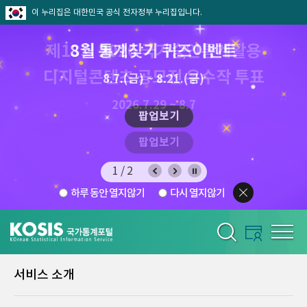
이 누리집은 대한민국 공식 전자정부 누리집입니다.
제13회 2026 국가승인통계활용
8월 통계찾기 퀴즈이벤트
디지털콘텐츠 공모전 우수작 투표
8.7.(금) ~ 8.21.(금)
2026.7.29 ~ 8.7
팝업보기
팝업보기
1/2
하루 동안 열지않기
다시 열지않기
서비스 소개