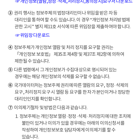
☞ 개인정보(열람,정정·삭제,처리정지,동의정지)요구서 다운로드
③
권리 행사는 정보주체의 법정대리인이나 위임을 받은 자 등
대리인을 통하여 할 수도 있습니다. 이 경우 “개인정보 처리방법에
관한 고시” 별지 제11호 서식에 따른 위임장을 제출하여야 합니다.
☞ 위임장 다운로드
④
정보주체가 개인정보 열람 및 처리 정지를 요구할 권리는
「개인정보 보호법」 제35조 제4항 및 제37조 제2항에 의하여
제한될 수 있습니다.
⑤
다른 법령에서 그 개인정보가 수집대상으로 명시되어 있는
경우에는 해당 개인정보의 삭제를 요구할 수 없습니다.
⑥
국가데이터처는 정보주체 권리에 따른 열람의 요구, 정정·삭제의
요구, 처리정지 요구 시 열람 등 요구를 한 자가 본인이거나 정당한
대리인인지를 확인합니다.
⑦
이의제기절차 및 방법은 다음과 같습니다.
1. 정보주체는 개인정보 열람·정정·삭제·처리정지에 대한 조치에
불만이 있거나 이의가 있을 경우에는 아래의 이의신청서를
작성하여 개인정보보호 담당자에게 이의제기를 할 수
있습니다.