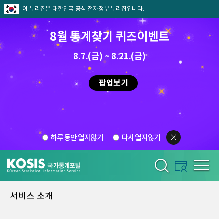
이 누리집은 대한민국 공식 전자정부 누리집입니다.
8월 통계찾기 퀴즈이벤트
8.7.(금) ~ 8.21.(금)
팝업보기
하루 동안 열지않기
다시 열지않기
서비스 소개