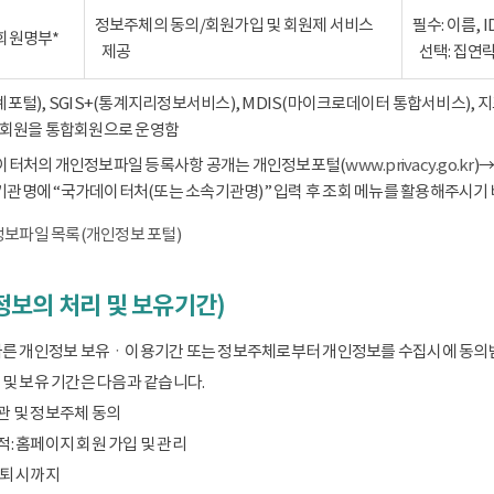
정보주체의 동의/회원가입 및 회원제 서비스
필수: 이름, 
회원명부*
제공
선택: 집연
통계포털), SGIS+(통계지리정보서비스), MDIS(마이크로데이터 통합서비스),
회원을 통합회원으로 운영함
데이터처의 개인정보파일 등록사항 공개는 개인정보포털(
www.privacy.go.kr
)
기관명에 “국가데이터처(또는 소속기관명)” 입력 후 조회 메뉴를 활용해주시기 
보파일 목록(개인정보 포털)
보의 처리 및 보유기간)
따른 개인정보 보유ㆍ이용기간 또는 정보주체로부터 개인정보를 수집시에 동의
및 보유 기간은 다음과 같습니다.
관 및 정보주체 동의
: 홈페이지 회원 가입 및 관리
탈퇴 시까지