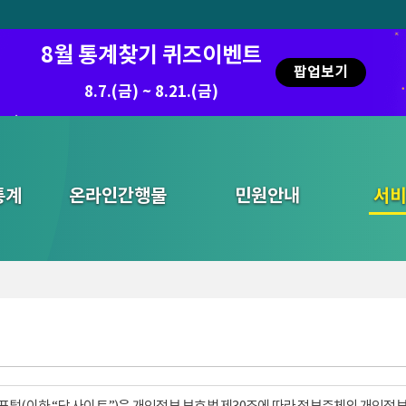
6 국가승인통계활용 디지털콘텐츠 공모전 우수작
8월 통계찾기 퀴즈이벤트
팝업보기
8.7.(금) ~ 8.21.(금)
2026.7.29 ~ 8.7
통계
온라인간행물
민원안내
통합검색
서비
털(이하 “당 사이트”)은 개인정보 보호법 제30조에 따라 정보주체의 개인정보