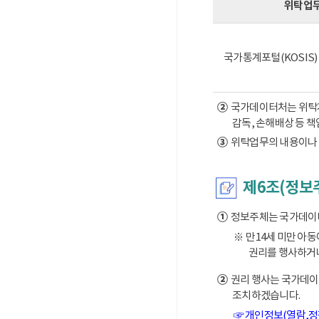
위탁업
국가통계포털(KOSIS
②
국가데이터처는 위탁계약
감독, 손해배상 등 
③
위탁업무의 내용이나 
제6조(정보
①
정보주체는 국가데이터처
※ 만14세 미만 아
권리를 행사하거나
②
권리 행사는 국가데이터
조치하겠습니다.
☞ 개인정보(열람,