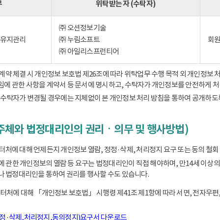
무
위탁받는 자 (수탁자)
㈜ 오션정보기술
) 유지관리
㈜ 누림소프트
회원
㈜ 아일리스프런티어
 체결 시 개인정보 보호법 제26조에 따라 위탁업무 수행 목적 외 개인정보 처
책임에 관한 사항을 계약서 등 문서에 명시하고, 수탁자가 개인정보를 안전하게 
수탁자가 변경될 경우에는 지체없이 본 개인정보 처리 방침을 통하여 공개하도
주체와 법정대리인의 권리ㆍ의무 및 행사방법)
에 대해 언제든지 개인정보 열람, 정정·삭제, 처리정지 요구 또는 동의 철회 
동에 관한 개인정보의 열람 등 요구는 법정대리인이 직접 해야하며, 만14세 
 법정대리인을 통하여 권리를 행사할 수도 있습니다.
처에 대해 「개인정보 보호법」 시행령 제41조 제1항에 따라 서면, 전자우편,
정정·삭제,처리정지,동의정지)요구서 다운로드