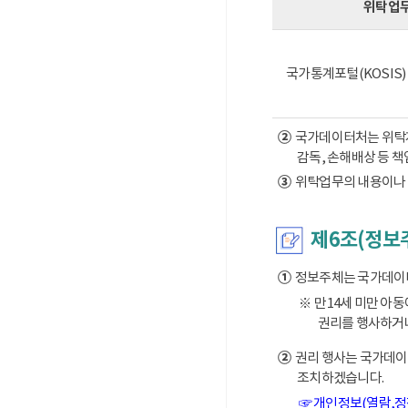
위탁업
국가통계포털(KOSIS
②
국가데이터처는 위탁계약
감독, 손해배상 등 
③
위탁업무의 내용이나 
제6조(정보
①
정보주체는 국가데이터처
※ 만14세 미만 아
권리를 행사하거나
②
권리 행사는 국가데이터
조치하겠습니다.
☞ 개인정보(열람,