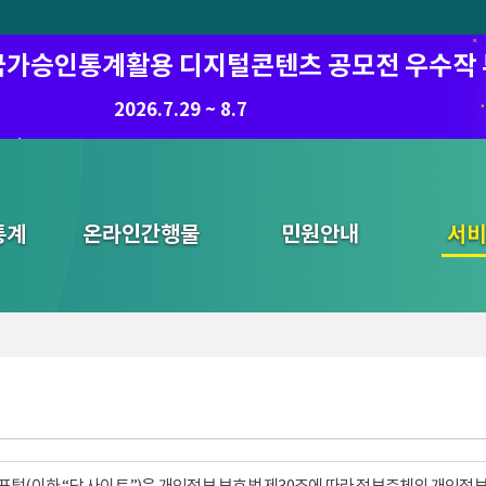
6 국가승인통계활용 디지털콘텐츠 공모전 우수작
8월 통계찾기 퀴즈이벤트
팝업보기
8.7.(금) ~ 8.21.(금)
2026.7.29 ~ 8.7
통계
온라인간행물
민원안내
통합검색
서비
털(이하 “당 사이트”)은 개인정보 보호법 제30조에 따라 정보주체의 개인정보