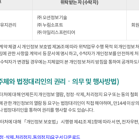
무
위탁받는 자 (수탁자)
㈜ 오션정보기술
) 유지관리
㈜ 누림소프트
회원
㈜ 아일리스프런티어
 체결 시 개인정보 보호법 제26조에 따라 위탁업무 수행 목적 외 개인정보 처
책임에 관한 사항을 계약서 등 문서에 명시하고, 수탁자가 개인정보를 안전하게 
수탁자가 변경될 경우에는 지체없이 본 개인정보 처리 방침을 통하여 공개하도
주체와 법정대리인의 권리ㆍ의무 및 행사방법)
에 대해 언제든지 개인정보 열람, 정정·삭제, 처리정지 요구 또는 동의 철회 
동에 관한 개인정보의 열람 등 요구는 법정대리인이 직접 해야하며, 만14세 
 법정대리인을 통하여 권리를 행사할 수도 있습니다.
처에 대해 「개인정보 보호법」 시행령 제41조 제1항에 따라 서면, 전자우편,
정정·삭제,처리정지,동의정지)요구서 다운로드