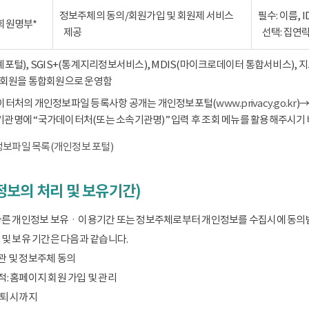
정보주체의 동의/회원가입 및 회원제 서비스
필수: 이름, 
회원명부*
제공
선택: 집연
통계포털), SGIS+(통계지리정보서비스), MDIS(마이크로데이터 통합서비스),
회원을 통합회원으로 운영함
데이터처의 개인정보파일 등록사항 공개는 개인정보포털(
www.privacy.go.kr
)
기관명에 “국가데이터처(또는 소속기관명)” 입력 후 조회 메뉴를 활용해주시기 
보파일 목록(개인정보 포털)
보의 처리 및 보유기간)
따른 개인정보 보유ㆍ이용기간 또는 정보주체로부터 개인정보를 수집시에 동의
및 보유 기간은 다음과 같습니다.
관 및 정보주체 동의
: 홈페이지 회원 가입 및 관리
탈퇴 시까지